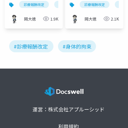
｜点数引き上げと身体
体像｜3つの見直しと施
診療報酬改定
認知症ケア加算
診療報酬改定
身体的拘束
身体
的拘束減算の強化
設経営への影響
岡大徳
1.9K
岡大徳
2.1K
#診療報酬改定
#身体的拘束
運営：株式会社アプルーシッド
利用規約