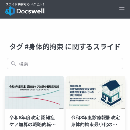
Ope
タグ #身体的拘束 に関するスライド
検索
令和8年度改定 認知症
令和8年度診療報酬改定
ケア加算の戦略的転換
身体的拘束最小化の全