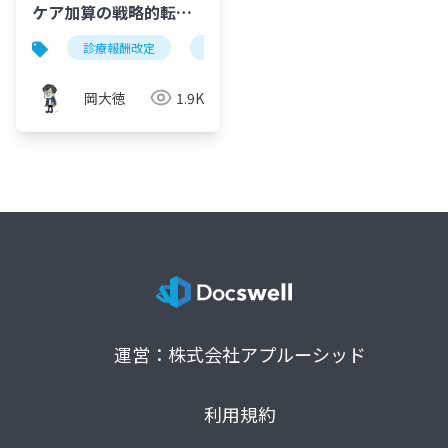
ケア加算の戦略的転換
｜点数引き上げと身体
診療報酬改定
認知症ケア加算
身体的拘束
的拘束減算の強化
岡大徳
1.9K
運営：株式会社アプルーシッド
利用規約