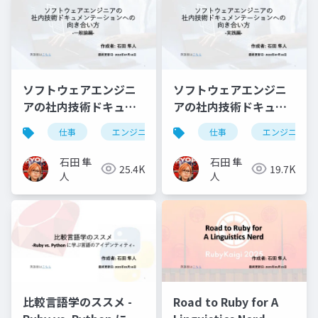
ソフトウェアエンジニ
ソフトウェアエンジニ
アの社内技術ドキュメ
アの社内技術ドキュメ
ンテーションへの向き
ンテーションへの向き
仕事
エンジニアリング
仕事
ドキュメンテーション
エンジニアリ
合い方 -一般論編-
合い方 -実践編-
石田 隼
石田 隼
25.4K
19.7K
人
人
比較言語学のススメ -
Road to Ruby for A