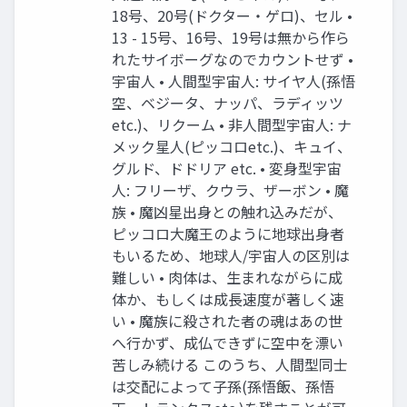
18号、20号(ドクター・ゲロ)、セル •
13 - 15号、16号、19号は無から作ら
れたサイボーグなのでカウントせず •
宇宙人 • 人間型宇宙人: サイヤ人(孫悟
空、ベジータ、ナッパ、ラディッツ
etc.)、リクーム • 非人間型宇宙人: ナ
メック星人(ピッコロetc.)、キュイ、
グルド、ドドリア etc. • 変身型宇宙
人: フリーザ、クウラ、ザーボン • 魔
族 • 魔凶星出身との触れ込みだが、
ピッコロ大魔王のように地球出身者
もいるため、地球人/宇宙人の区別は
難しい • 肉体は、生まれながらに成
体か、もしくは成長速度が著しく速
い • 魔族に殺された者の魂はあの世
へ行かず、成仏できずに空中を漂い
苦しみ続ける このうち、人間型同士
は交配によって子孫(孫悟飯、孫悟