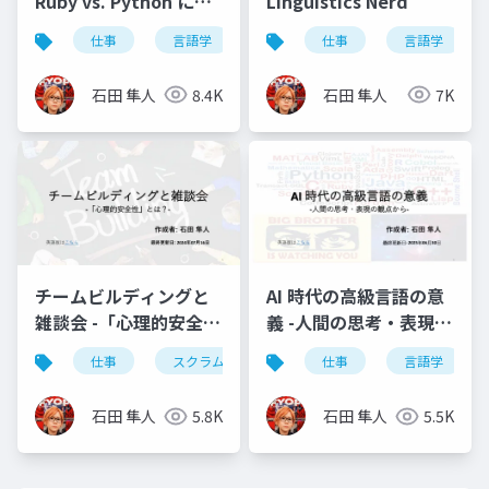
Ruby vs. Python に学
Linguistics Nerd
ぶ言語のアイデンティ
仕事
言語学
自然言語
仕事
プログラミング言
言語学
ティ-
石田 隼人
8.4K
石田 隼人
7K
チームビルディングと
AI 時代の高級言語の意
雑談会 -「心理的安全
義 -人間の思考・表現の
性」とは？-
観点から-
仕事
スクラム開発
チームビルディング
仕事
言語学
石田 隼人
5.8K
石田 隼人
5.5K