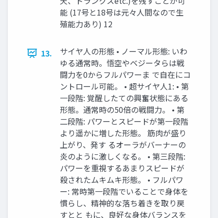
天、トランクスetc.)を残すことが可
能 (17号と18号は元々人間なので生
殖能力あり) 12
サイヤ人の形態 • ノーマル形態: いわ
13.
ゆる通常時。悟空やベジータらは戦
闘力を0からフルパワーま で自在にコ
ントロール可能。 • 超サイヤ人1: • 第
一段階: 覚醒したての興奮状態にある
形態。通常時の50倍の戦闘力。 • 第
二段階: パワーとスピードが第一段階
より遥かに増した形態。 筋肉が盛り
上がり、発す るオーラがバーナーの
炎のように激しくなる。 • 第三段階:
パワーを重視するあまりスピードが
殺されたムキムキ形態。 • フルパワ
ー: 常時第一段階でいることで身体を
慣らし、精神的な落ち着きを取り戻
すとと もに、良好な身体バランスを