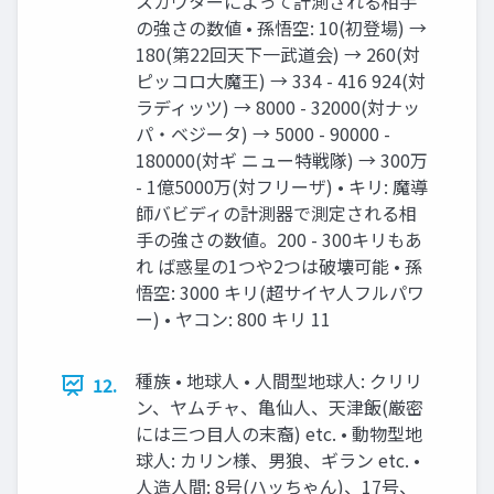
スカウターによって計測される相手
の強さの数値 • 孫悟空: 10(初登場) →
180(第22回天下一武道会) → 260(対
ピッコロ大魔王) → 334 - 416 924(対
ラディッツ) → 8000 - 32000(対ナッ
パ・ベジータ) → 5000 - 90000 -
180000(対ギ ニュー特戦隊) → 300万
- 1億5000万(対フリーザ) • キリ: 魔導
師バビディの計測器で測定される相
手の強さの数値。200 - 300キリもあ
れ ば惑星の1つや2つは破壊可能 • 孫
悟空: 3000 キリ(超サイヤ人フルパワ
ー) • ヤコン: 800 キリ 11
種族 • 地球人 • 人間型地球人: クリリ
12.
ン、ヤムチャ、亀仙人、天津飯(厳密
には三つ目人の末裔) etc. • 動物型地
球人: カリン様、男狼、ギラン etc. •
人造人間: 8号(ハッちゃん)、17号、