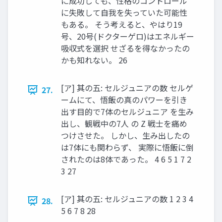
に成功しても、性格のコントロール
に失敗して自我を失っていた可能性
もある。 そう考えると、やはり19
号、20号(ドクターゲロ)はエネルギー
吸収式を選択 せざるを得なかったの
かも知れない。 26
[ア] 其の五: セルジュニアの数 セルゲ
27.
ームにて、悟飯の真のパワーを引き
出す目的で7体のセルジュニア を生み
出し、観戦中の7人 の Z 戦士を痛め
つけさせた。 しかし、生み出したの
は7体にも関わらず、 実際に悟飯に倒
されたのは8体であった。 4 6 5 1 7 2
3 27
[ア] 其の五: セルジュニアの数 1 2 3 4
28.
5 6 7 8 28