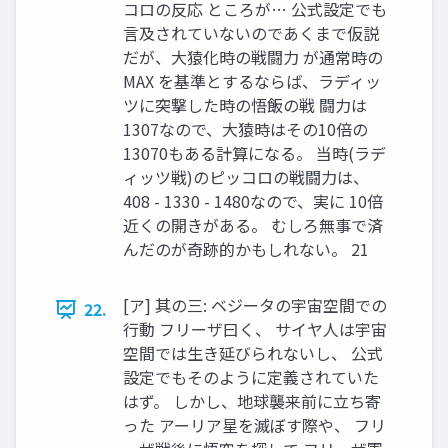
コロの反応 ところが… 公式設定でも
言及されていないのであくまで仮説
だが、大猿化時の戦闘力 が通常時の
MAX を基準とするならば、ラディッ
ツに突撃した時の悟飯の戦 闘力は
1307なので、大猿時はその10倍の
13070もある計算になる。 当時(ラデ
ィッツ戦)のピッコロの戦闘力は、
408 - 1330 - 1480なので、実に 10倍
近くの開きがある。 むしろ無事で済
んだのが奇跡的かもしれない。 21
[ア] 其の三: ベジータの宇宙空間での
22.
行動 フリーザ曰く、 サイヤ人は宇宙
空間では生き延びられないし、 公式
設定でもそのように定義されていた
はず。 しかし、地球襲来前に立ち寄
った アーリア星を滅ぼす際や、 フリ