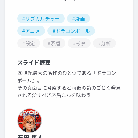
#サブカルチャー
#漫画
#アニメ
#ドラゴンボール
#設定
#矛盾
#考察
#分析
スライド概要
20世紀最大の名作のひとつである『ドラゴン
ボール』。
その真面目に考察すると雨後の筍のごとく発見
される愛すべき矛盾たちを味わう。
石田 隼人