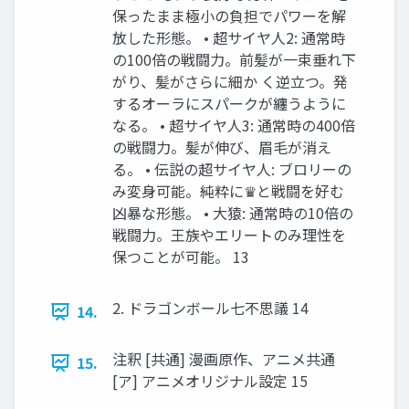
保ったまま極小の負担でパワーを解
放した形態。 • 超サイヤ人2: 通常時
の100倍の戦闘力。前髪が一束垂れ下
がり、髪がさらに細か く逆立つ。発
するオーラにスパークが纏うように
なる。 • 超サイヤ人3: 通常時の400倍
の戦闘力。髪が伸び、眉毛が消え
る。 • 伝説の超サイヤ人: ブロリーの
み変身可能。純粋に♛と戦闘を好む
凶暴な形態。 • 大猿: 通常時の10倍の
戦闘力。王族やエリートのみ理性を
保つことが可能。 13
2. ドラゴンボール七不思議 14
14.
注釈 [共通] 漫画原作、アニメ共通
15.
[ア] アニメオリジナル設定 15