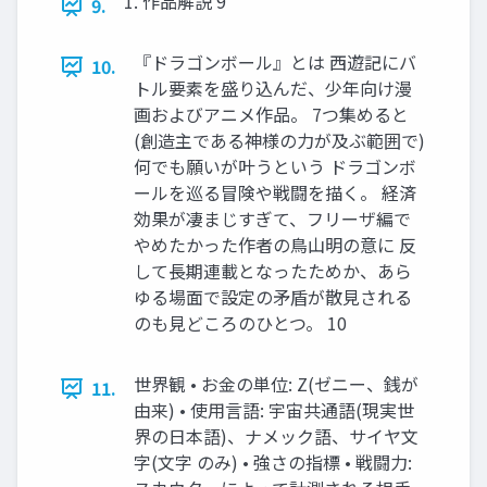
1. 作品解説 9
9.
『ドラゴンボール』とは 西遊記にバ
10.
トル要素を盛り込んだ、少年向け漫
画およびアニメ作品。 7つ集めると
(創造主である神様の力が及ぶ範囲で)
何でも願いが叶うという ドラゴンボ
ールを巡る冒険や戦闘を描く。 経済
効果が凄まじすぎて、フリーザ編で
やめたかった作者の鳥山明の意に 反
して長期連載となったためか、あら
ゆる場面で設定の矛盾が散見される
のも見どころのひとつ。 10
世界観 • お金の単位: Z(ゼニー、銭が
11.
由来) • 使用言語: 宇宙共通語(現実世
界の日本語)、ナメック語、サイヤ文
字(文字 のみ) • 強さの指標 • 戦闘力: