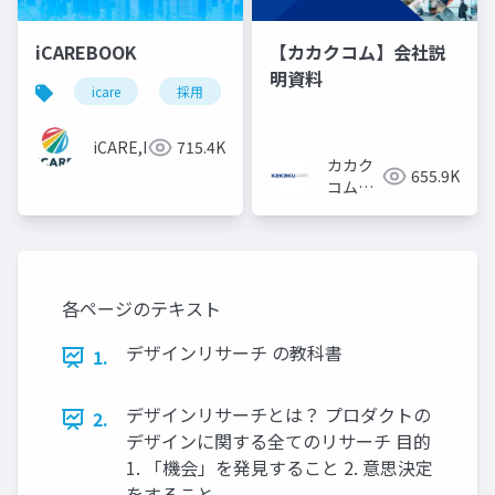
iCAREBOOK
【カカクコム】会社説
明資料
icare
採用
カルチャーデック
採用資料
iCARE,Inc
715.4K
カカク
655.9K
コム採
用担当
各ページのテキスト
デザインリサーチ の教科書
1.
デザインリサーチとは？ プロダクトの
2.
デザインに関する全てのリサーチ 目的
1. 「機会」を発見すること 2. 意思決定
をすること