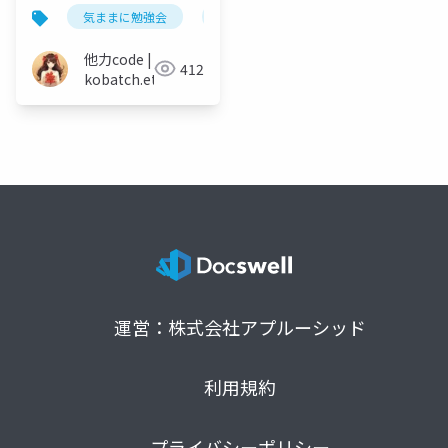
気ままに勉強会
powerautomate
thankscard
他力code |
412
kobatch.eth
運営：株式会社アプルーシッド
利用規約
プライバシーポリシー