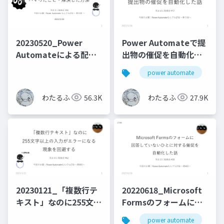
20230520_Power
Power Automateで提
Automateによる配列
出物の催促を自動化し
操作でハマったこと・
た話
power automate
m
解決した方法
わたるふ
56.3K
わたるふ
27.9K
20230121_「複数行テ
20220618_Microsoft
キスト」なのに255文字
Formsのフォームに回
以上の入力がエラーに
答していないひとに対
power automate
m