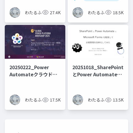
なる現象を回避する
する催促を自動化した
話
わたるふ
27.4K
わたるふ
18.5K
20250222_Power
20251018_SharePoint
Automateクラウドフ
とPower Automateと
ロー開発におけるエラ
Formsを駆使して台帳
ーとの向き合い方
管理を効率化してみた
わたるふ
17.5K
わたるふ
13.5K