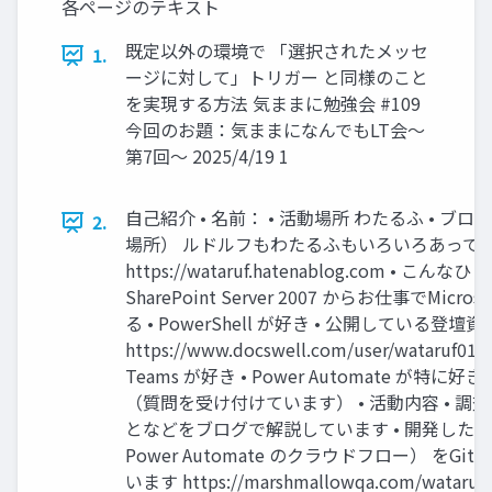
各ページのテキスト
既定以外の環境で 「選択されたメッセ
1.
ージに対して」トリガー と同様のこと
を実現する方法 気ままに勉強会 #109
今回のお題：気ままになんでもLT会～
第7回～ 2025/4/19 1
自己紹介 • 名前： • 活動場所 わたるふ • ブロ
2.
場所） ルドルフもわたるふもいろいろあって
https://wataruf.hatenablog.com • こんなひ
SharePoint Server 2007 からお仕事でMicro
る • PowerShell が好き • 公開している登壇資
https://www.docswell.com/user/wataruf01 • 
Teams が好き • Power Automate が特に好
（質問を受け付けています） • 活動内容 • 調
となどをブログで解説しています • 開発したも
Power Automate のクラウドフロー） をGi
います https://marshmallowqa.com/wataruf