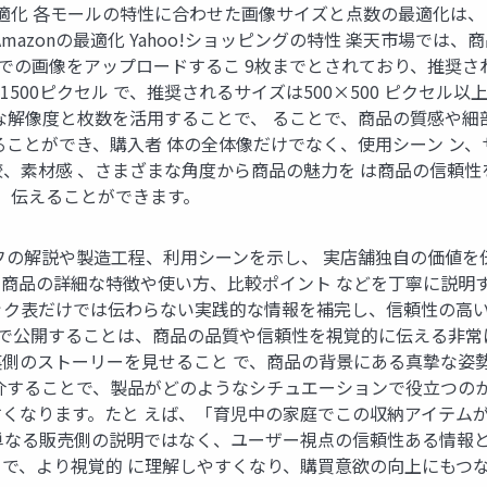
最適化 各モールの特性に合わせた画像サイズと点数の最適化は
azonの最適化 Yahoo!ショッピングの特性 楽天市場では、商
枚までの画像をアップロードするこ 9枚までとされており、推奨さ
0×1500ピクセル で、推奨されるサイズは500×500 ピクセ
な解像度と枚数を活用することで、 ることで、商品の質感や細
ることができ、購入者 体の全体像だけでなく、使用シーン ン、
較、素材感 、さまざまな角度から商品の魅力を は商品の信頼性
。 伝えることができます。
の解説や製造工程、利用シーンを示し、 実店舗独自の価値を伝え
商品の詳細な特徴や使い方、比較ポイント などを丁寧に説明
ック表だけでは伝わらない実践的な情報を補完し、信頼性の高い
動画で公開することは、商品の品質や信頼性を視覚的に伝える非
側のストーリーを見せること で、商品の背景にある真摯な姿勢が
介することで、製品がどのようなシチュエーションで役立つの
くなります。たと えば、「育児中の家庭でこの収納アイテム
単なる販売側の説明ではなく、ユーザー視点の信頼性ある情報と
で、より視覚的 に理解しやすくなり、購買意欲の向上にもつ