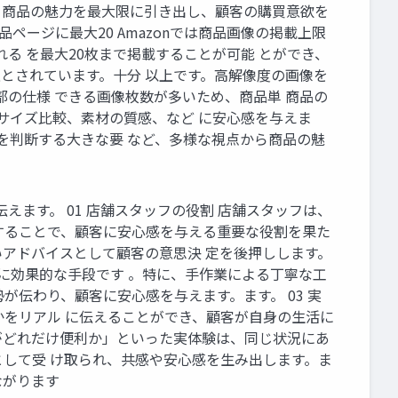
、 商品の魅力を最大限に引き出し、顧客の購買意欲を
品ページに最大20 Amazonでは商品画像の掲載上限
れる を最大20枚まで掲載することが可能 とができ、
ル以上とされています。十分 以上です。高解像度の画像を
部の仕様 できる画像枚数が多いため、商品単 商品の
サイズ比較、素材の質感、など に安心感を与えま
を判断する大きな要 など、多様な視点から商品の魅
ます。 01 店舗スタッフの役割 店舗スタッフは、
することで、顧客に安心感を与える重要な役割を果た
アドバイスとして顧客の意思決 定を後押しします。
常に効果的な手段です 。特に、手作業による丁寧な工
伝わり、顧客に安心感を与えます。ます。 03 実
かをリアル に伝えることができ、顧客が自身の生活に
がどれだけ便利か」といった実体験は、同じ状況にあ
して受 け取られ、共感や安心感を生み出します。ま
ながります