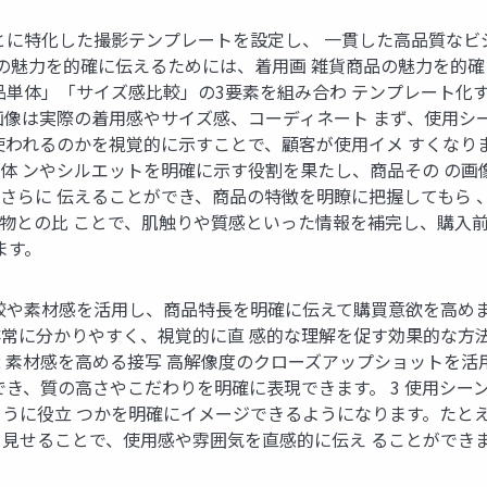
に特化した撮影テンプレートを設定し、 一貫した高品質なビジュ
品の魅力を的確に伝えるためには、着用画 雑貨商品の魅力を的
品単体」「サイズ感比較」の3要素を組み合わ テンプレート化
画像は実際の着用感やサイズ感、コーディネート まず、使用シ
使われるのかを視覚的に示すことで、顧客が使用イメ すくなり
体 ンやシルエットを明確に示す役割を果たし、商品その の画
さらに 伝えることができ、商品の特徴を明瞭に把握してもら 
物との比 ことで、肌触りや質感といった情報を補完し、購入前
ます。
較や素材感を活用し、商品特長を明確に伝えて購買意欲を高めます
常に分かりやすく、視覚的に直 感的な理解を促す効果的な方
 2 素材感を高める接写 高解像度のクローズアップショットを
でき、質の高さやこだわりを明確に表現できます。 3 使用シー
うに役立 つかを明確にイメージできるようになります。たと
見せることで、使用感や雰囲気を直感的に伝え ることができ