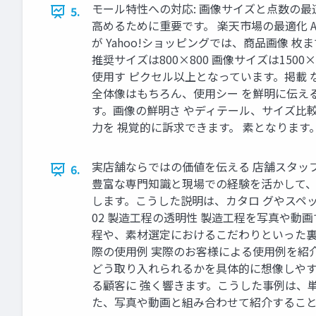
モール特性への対応: 画像サイズと点数の
5.
高めるために重要です。 楽天市場の最適化 Am
が Yahoo!ショッピングでは、商品画像 
推奨サイズは800×800 画像サイズは150
使用す ピクセル以上となっています。掲載 
全体像はもちろん、使用シー を鮮明に伝え
す。画像の鮮明さ やディテール、サイズ比
力を 視覚的に訴求できます。 素となります
実店舗ならではの価値を伝える 店舗スタッフ
6.
豊富な専門知識と現場での経験を活かして、
します。こうした説明は、カタロ グやスペ
02 製造工程の透明性 製造工程を写真や
程や、素材選定におけるこだわりといった裏
際の使用例 実際のお客様による使用例を紹
どう取り入れられるかを具体的に想像しやす
る顧客に 強く響きます。こうした事例は、
た、写真や動画と組み合わせて紹介すること