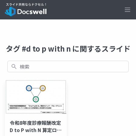
Ope
タグ #d to p with n に関するスライド
検索
令和8年度診療報酬改定
D to P with N 算定ロジ