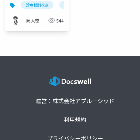
ック・ブループリント
診療報酬改定
d to p with n
オンライン診療
｜看護師等同席オンラ
イン診療の評価明確化
岡大徳
544
を完全解説
運営：株式会社アプルーシッド
利用規約
プライバシーポリシー