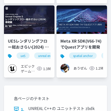
ジャパン
ジャパン
UE5レンダリングフロ
Meta XR SDK(V66-74)
ー総おさらい(2024) 基
でQuestアプリを開発
礎編！
ue5
unreal engine
ue-rendering
spatial anchor
unit
[CEDEC+KYUSHU
2024]
エピック
あうぜん
1.2M
1.3M
ゲームズ
ジャパン
各ページのテキスト
UNREAL C++の ユニットテスト zbdk
1.