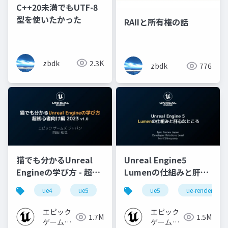
C++20未満でもUTF-8
型を使いたかった
RAIIと所有権の話
zbdk
2.3K
zbdk
776
猫でも分かるUnreal
Unreal Engine5
Engineの学び方 - 超初
Lumenの仕組みと肝心
心者向け編 - 2023 v1.0
なところ
ue4
ue5
ue-beginner
ue5
ue-rendering
エピック
エピック
1.7M
1.5M
ゲームズ
ゲームズ