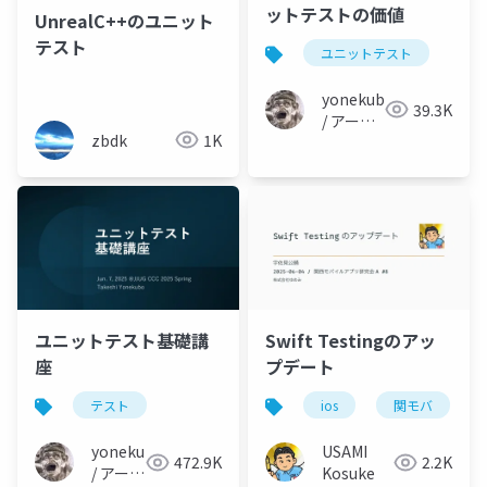
ットテストの価値
UnrealC++のユニット
テスト
ユニットテスト
yonekubo
39.3K
/ アーキ
zbdk
1K
テクトの
教科書
ユニットテスト基礎講
Swift Testingのアッ
座
プデート
テスト
ios
関モバ
yonekubo
USAMI
472.9K
2.2K
/ アーキ
Kosuke