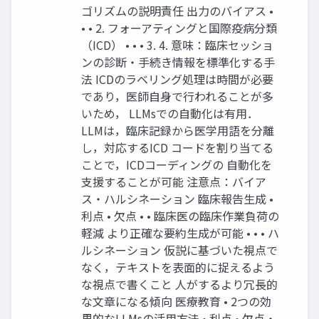
ゴリズムの説明責任 出⼒のバイアス •
• • 2. フォーアティングと国際疫病分類
（ICD） • • • 3. 4. 意味：臨床セッショ
ンの診断・⼿続き情報を標準化する⼿
法 ICDのラベリング処理は時間が必要
であり，医師⾃⾝で⾏われることが多
いため， LLMsでの⾃動化は有⽤．
LLMは，臨床記録から医学⽤語を分離
し，対応するICD コードを割り当てる
ことで，ICDコーディングの ⾃動化を
⽀援することが可能 注意点：バイア
ス・ハルシネーション 臨床報告⽣成 •
利点 • ⽋点 • • 臨床医の臨床作業負荷の
軽減 より正確な要約⽣成が可能 • • • ハ
ルシネーション 仮説に基づいた視点で
なく，テキストを表⾯的に捉えるよう
な視点で書くこと ⼈がするより冗⻑的
な⽂章になる傾向 医療教育 • 2つの効
果的なLLMsの活⽤⽅法 • 利点 • ⽋点・