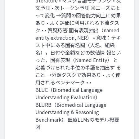
literature • マスク⾔語モデリング • 次
⽂予測 • 次トークン予測 ※ニーズによ
って変化 →質問の回答能⼒向上に効果
あり • よく評価に利⽤される下流タス
ク • • 質疑応答 固有表現抽出（named
entity extraction, NER） • 意味：テキ
スト中にある固有名詞（⼈名、組織
名），⽇付や⾦額などの数値情 報とい
った，固有表現（Named Entity） と
定義づけられた単位の単語を抽出す る
こと →分類タスクで効果あり • よく使
⽤されるベンチマーク • •
BLUE（Biomedical Language
Understanding Evaluation）
BLURB（Biomedical Language
Understanding & Reasoning
Benchmark） 医療LLMsのモデル概要
図