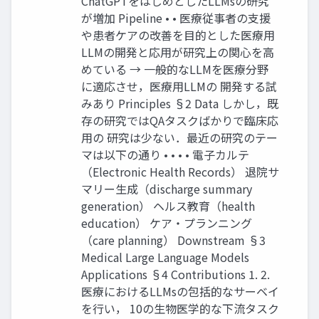
ChatGPTをはじめとしたLLMsの研究
が増加 Pipeline • • 医療従事者の⽀援
や患者ケアの改善を⽬的とした医療⽤
LLMの開発と応⽤が研究上の関⼼を⾼
めている → ⼀般的なLLMを医療分野
に適応させ，医療⽤LLMの 開発する試
みあり Principles §2 Data しかし，既
存の研究ではQAタスクばかりで臨床応
⽤の 研究は少ない．最近の研究のテー
マは以下の通り • • • • 電⼦カルテ
（Electronic Health Records） 退院サ
マリー⽣成（discharge summary
generation） ヘルス教育（health
education） ケア・プランニング
（care planning） Downstream §3
Medical Large Language Models
Applications §4 Contributions 1. 2.
医療におけるLLMsの包括的なサーベイ
を⾏い， 10の⽣物医学的な下流タスク