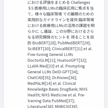
における評価をまとめる Challenges
§5 医療⽤LLMsの臨床応⽤に焦点を当
て，様々な臨床現場 での展開のための
実⽤的なガイドラインを提供 臨床現場
における医療⽤LLMsの活⽤の課題を明
らかに し議論．この分野におけるさら
なる研究開発のヒントを 得ることを⽬
的 BioBERT[28]; PubMedBERT[29];
SciBERT[30]; ClinicalBERT[31] et al.
Fine-tuning General LLMs
DoctorGLM[21]; HuatuoGPT[32];
LLaVA-Med[33] et al. Prompting
General LLMs DeID-GPT[34];
ChatCAD[35]; Dr.Knows[36];
MedPaLM[14] et al. Clinical
Knowledge Bases DrugBank; NHS
Health; NHS Medicine et al. Pre-
training Data PubMed[37];
Literature[38]; MIMICIII[39];