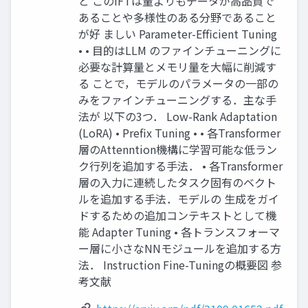
と このIFTは量よりもデータが⾼品質で
あることや多様性のある分野であること
が好 ましい Parameter-Eﬃcient Tuning
• • ⽬的はLLM のファインチューニングに
必要な計算量とメモリ量を⼤幅に削減す
る ことで，モデルのパラメータの⼀部の
みをファインチューニングする．主な⼿
法が 以下の3つ． Low-Rank Adaptation
(LoRA) • Preﬁx Tuning • • 各Transformer
層のAttenntion機構に学習可能な低ラン
ク⾏列を追加する⼿法． • 各Transformer
層の⼊⼒に連続したタスク固有のベクト
ルを追加する⼿法．モデルの ⽣成をガイ
ドするための追加コンテキストとして機
能 Adapter Tuning • 各トランスフォーマ
ー層に⼩さなNNモジュールを追加する⽅
法． Instruction Fine-Tuningの概要図 参
考⽂献