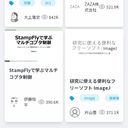
学振
dc1
dc2
jsps
pd
ZAZA株
521.9K
式会社
大上雅史
842K
StampFlyで学ぶマルチ
コプタ制御
研究に使える便利なフ
リーソフト ImageJ
imagej
放射線技師
伊藤恒
390.6K
平
片山豊
371.1K