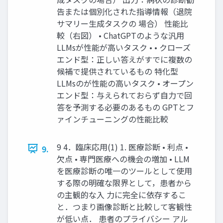
告または個別化された指導情報（退院
サマリー⽣成タスクの 場合） 性能⽐
較（右図） • ChatGPTのような汎⽤
LLMsが性能が⾼いタスク • • クローズ
エンド型：正しい答えがすでに複数の
候補で提供されているもの 特化型
LLMsのが性能の⾼いタスク • オープン
エンド型：与えられておらず⾃⼒で回
答を予測する必要のあるもの GPTとフ
ァインチューニングの性能⽐較
9 4．臨床応⽤(1) 1. 医療診断 • 利点 •
9.
⽋点 • 専⾨医療への機会の増加 • LLM
を医療診断の唯⼀のツールとして使⽤
する際の明確な限界として，患者から
の主観的な⼊ ⼒に完全に依存するこ
と．つまり画像診断と⽐較して客観性
が低い点． 患者のプライバシー アル