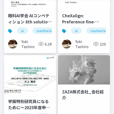
眼科AI学会 AIコンペテ
CheXalign:
ィション 8th solution
Preference fine-
と上位解法
tuning in chest X-ray
ai
machine learning
deep learning
ai
machine learnin
ai in 
interpretation
models without
Yuki
Yuki
6.2K
229
human feedback
Tashiro
Tashiro
ZAZA株式会社_会社紹
介
学振特別研究員になる
ために～2025年度申請
版