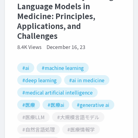
Language Models in
Medicine: Principles,
Applications, and
Challenges
8.4K Views
December 16, 23
#ai
#machine learning
#deep learning
#ai in medicine
#medical artificial intelligence
#医療
#医療ai
#generative ai
#医療LLM
#大規模言語モデル
#自然言語処理
#医療情報学