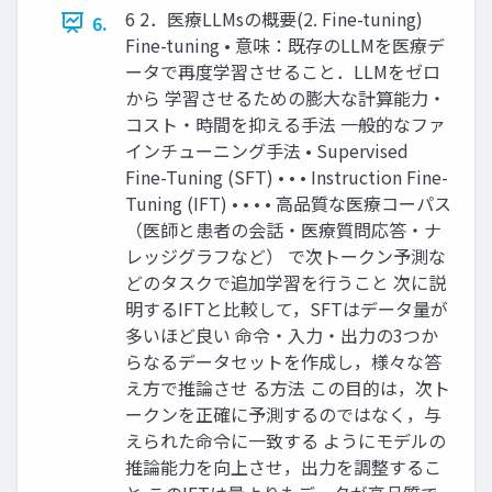
6 2．医療LLMsの概要(2. Fine-tuning)
6.
Fine-tuning • 意味：既存のLLMを医療デ
ータで再度学習させること．LLMをゼロ
から 学習させるための膨⼤な計算能⼒・
コスト・時間を抑える⼿法 ⼀般的なファ
インチューニング⼿法 • Supervised
Fine-Tuning (SFT) • • • Instruction Fine-
Tuning (IFT) • • • • ⾼品質な医療コーパス
（医師と患者の会話・医療質問応答・ナ
レッジグラフなど） で次トークン予測な
どのタスクで追加学習を⾏うこと 次に説
明するIFTと⽐較して，SFTはデータ量が
多いほど良い 命令・⼊⼒・出⼒の3つか
らなるデータセットを作成し，様々な答
え⽅で推論させ る⽅法 この⽬的は，次ト
ークンを正確に予測するのではなく，与
えられた命令に⼀致する ようにモデルの
推論能⼒を向上させ，出⼒を調整するこ