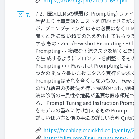
https://arxiv.org/pdf/2109.01652.pdf
7 2．医療LLMsの概要(3. Prompting) 
7.
学習より計算資源とコストを 節約できるが以
が，プロンプティング はその必要はなくLLM
聞くときに⾼ い精度の答えを出してもらうた
する もの • Zero/Few-shot Prompting • • Chai
Prompting • • 複雑な下流タスクを解くと
を⽣ 成するようにプロンプトを調整するもの． Self
Prompting • • • Few-shot Promptin
つかの 例⽂を書いた後にタスク実⾏を要求するもの
Promptingはそれを全くしないもの． Few-shot C
の出⼒結果の多数決を⾏い 最終的な出⼒結果
法は診断の⼀貫性や推奨が重要な医療領域で特
る． Prompt Tuning and Instruction Prom
をモデルの重みに付け加えるもの Prompt Tun
詳しい使い⽅と他の⼿法の詳しい資料 Qiita記
https://techblog.cccmkhd.co.jp/entry/2
https://qiita.com/fuyu_quant/items/15