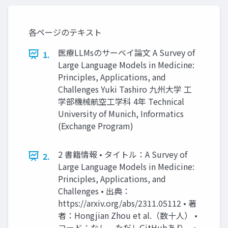
各ページのテキスト
医療LLMsのサーベイ論⽂ A Survey of
1.
Large Language Models in Medicine:
Principles, Applications, and
Challenges Yuki Tashiro 九州⼤学 ⼯
学部機械航空⼯学科 4年 Technical
University of Munich, Informatics
(Exchange Program)
2 書籍情報 • タイトル：A Survey of
2.
Large Language Models in Medicine:
Principles, Applications, and
Challenges • 出典：
https://arxiv.org/abs/2311.05112 • 著
者：Hongjian Zhou et al.（数⼗⼈） •
コード：なし．ただしGitHubあり． •