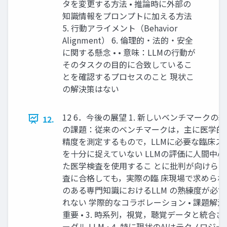
タを変更する⽅法 • 推論時に外部の
知識情報をプロンプトに加える⽅法
5. ⾏動アライメント（Behavior
Alignment） 6. 倫理的・法的・安全
に関する懸念 • • 意味：LLMの⾏動が
そのタスクの⽬的に合致しているこ
とを確認するプロセスのこと 現状こ
の解決策はない
12 6．今後の展望 1. 新しいベンチマークの紹介 •
12.
の課題：従来のベンチマークは，主に医学的
精度を測定するもので，LLMに必要な臨床ス
を⼗分に捉えていない LLMの評価に⼈間中
た医学検査を使⽤するこ とに批判が向けら
査に合格しても，実際の臨 床現場で求められ
のある専⾨知識におけるLLM の熟練度が必ず
れない 学際的なコラボレーション • 課題解
重要 • 3. 時系列，視覚，聴覚データと統合
ーダル LLM • 4. 特に現状のAIはテクノロ