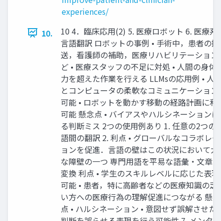
experiences/
10 4．臨床応⽤(2) 5. 医療ロボット 6. 医療系
10.
⾔語翻訳 ロボットの事例 • ⼿術中，患者の搬
送，看護師の補助，医療リハビリテーション
ど • 医療スタッフの不⾜に対処 • ⼈間の⾝体
⼒を超えた作業を⾏える LLMsの応⽤例 • ⼈
とコンピュータの柔軟なコミュニケーション
可能 • ロボットを動かす移動の経路計画に利
可能 懸念点 • バイアスやハルシネーションに
る判断ミス 2つの使⽤例あり 1. 任意の2つの
語間の翻訳 2. 利点 • グローバルなコラボレ
ョンを促進．⾔語の壁はこの状況において⼤
な障壁の⼀つ 専⾨⽤語を平易な語彙・⽂章に
変換 利点 • 学⽣のスキルレベルに応じた表現
可能 • 患者，特に⾼齢者などの医療知識の乏
い⽅への医療⾏為の理解促進につながる 懸念
点 • ハルシネーション • 意図せず誤解させた
判断を誤らせる表現を⾏う可能性 7. メンタル