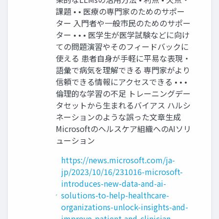
課題 • • 医療の専⾨家のためのサポー
ター ⼊⾨者や⼀般市⺠のためのサポー
ター • • • 医学⽣が医学試験などに向け
ての問題演習やそのフィードバックに
使える 患者⾃⾝が⼿軽に平易な表現・
語彙で病気を理解できる 専⾨家がより
信頼できる情報にアクセスできる • • •
倫理的な学習の不⾜ トレーニングデー
タセットから⽣まれるバイアス ハルシ
ネーションのような誤った⽂章⽣成
Microsoftのヘルスケア組織へのAIソリ
ューション
https://news.microsoft.com/ja-
jp/2023/10/16/231016-microsoft-
introduces-new-data-and-ai-
solutions-to-help-healthcare-
organizations-unlock-insights-and-
improve-patient-and-clinician-