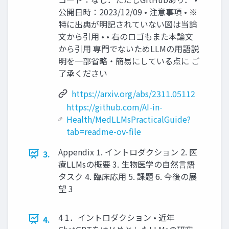
公開⽇時：2023/12/09 • 注意事項 • ※
特に出典が明記されていない図は当論
⽂から引⽤ • • 右のロゴもまた本論⽂
から引⽤ 専⾨でないためLLMの⽤語説
明を⼀部省略・簡易にしている点に ご
了承ください
https://arxiv.org/abs/2311.05112
https://github.com/AI-in-
Health/MedLLMsPracticalGuide?
tab=readme-ov-file
Appendix 1. イントロダクション 2. 医
3.
療LLMsの概要 3. ⽣物医学の⾃然⾔語
タスク 4. 臨床応⽤ 5. 課題 6. 今後の展
望 3
4 1．イントロダクション • 近年
4.