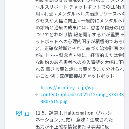
ヘルスサポート チャットボットでのLLMsの
⽤ • 利点 • メンタルヘルス治療リソースへの
クセスが⼤幅に向上 • ⼀般的にメンタルヘル
の診断と治療の成果には，患者が⾃分の状態
ついてどれだけ情 報を開⽰するかが重要 チ
ットボットへの⼼理的開⽰が積極的であるほ
ど，正確な診断とそれに基づく治療計画 の精
が向上 • • • 懸念点 • 特に，経済的または物理
な制約のある患者への参⼊障壁を⼤幅に下げ
れる 書き⾔葉と話し⾔葉をうまく分けられな
いこと 例：医療⾯接AIチャットボット
https://aismiley.co.jp/wp-
content/uploads/2022/12/img_338733_1
980x515.png
11 5．課題 1. Hallucination（ハルシ
11.
ネーション, 幻覚） 意味：⽣成された
出⼒が不正確な情報または事実に反