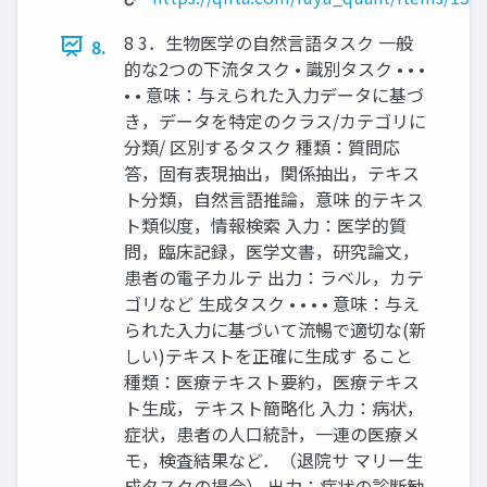
8 3．⽣物医学の⾃然⾔語タスク ⼀般
8.
的な2つの下流タスク • 識別タスク • • •
• • 意味：与えられた⼊⼒データに基づ
き，データを特定のクラス/カテゴリに
分類/ 区別するタスク 種類：質問応
答，固有表現抽出，関係抽出，テキス
ト分類，⾃然⾔語推論，意味 的テキス
ト類似度，情報検索 ⼊⼒：医学的質
問，臨床記録，医学⽂書，研究論⽂，
患者の電⼦カルテ 出⼒：ラベル，カテ
ゴリなど ⽣成タスク • • • • 意味：与え
られた⼊⼒に基づいて流暢で適切な(新
しい)テキストを正確に⽣成す ること
種類：医療テキスト要約，医療テキス
ト⽣成，テキスト簡略化 ⼊⼒：病状，
症状，患者の⼈⼝統計，⼀連の医療メ
モ，検査結果など．（退院サ マリー⽣
成タスクの場合） 出⼒：病状の診断勧