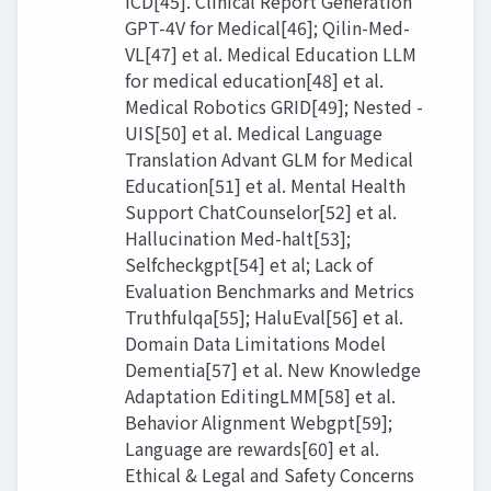
ICD[45]. Clinical Report Generation
GPT-4V for Medical[46]; Qilin-Med-
VL[47] et al. Medical Education LLM
for medical education[48] et al.
Medical Robotics GRID[49]; Nested -
UIS[50] et al. Medical Language
Translation Advant GLM for Medical
Education[51] et al. Mental Health
Support ChatCounselor[52] et al.
Hallucination Med-halt[53];
Selfcheckgpt[54] et al; Lack of
Evaluation Benchmarks and Metrics
Truthfulqa[55]; HaluEval[56] et al.
Domain Data Limitations Model
Dementia[57] et al. New Knowledge
Adaptation EditingLMM[58] et al.
Behavior Alignment Webgpt[59];
Language are rewards[60] et al.
Ethical & Legal and Safety Concerns