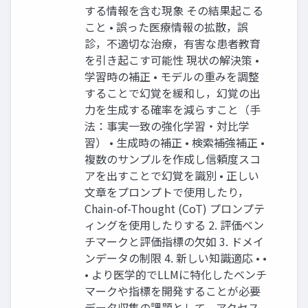
する情報を含む現象 その結果起こる
こと • 誤った医療情報の拡散，誤
診，不適切な治療，有害な患者教育
を引き起こす可能性 現状の解決策 •
学習時の補正 • モデルの重みを調整
することで幻覚を緩和し，幻覚の出
⼒を⽣成する確率を減らすこと（⼿
法：事実⼀致の強化学習・対⽐学
習） • ⽣成時の補正 • 検索補強補正 •
複数のサンプルを作成し信頼度スコ
アを出すことで幻覚を識別 • 正しい
⽂章をプロンプトで使⽤したり，
Chain-of-Thought (CoT) プロンプテ
ィングを使⽤したりする 2. 評価ベン
チマークと評価指標の⽋如 3. ドメイ
ンデータの制限 4. 新しい知識適応 • •
• より医学的でLLMに特化したベンチ
マークや指標を開発することが必要
データ収集の課題として，アクセス