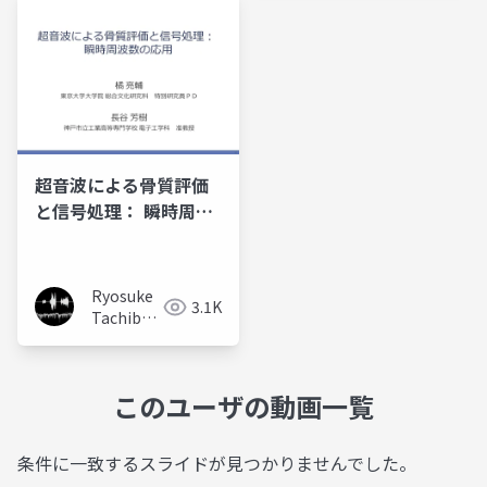
超音波による⾻質評価
と信号処理： 瞬時周波
数の応⽤
Ryosuke
3.1K
Tachibana
橘亮輔
このユーザの動画一覧
条件に一致するスライドが見つかりませんでした。