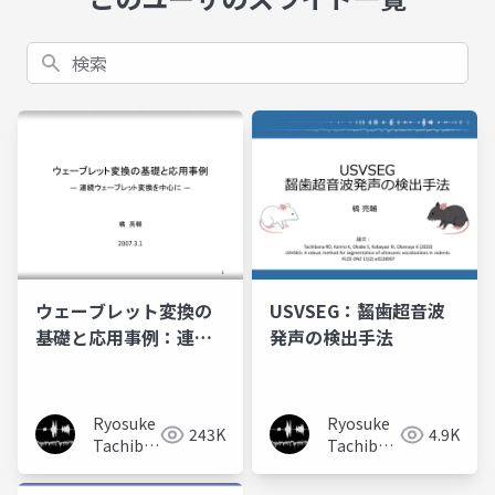
検索
ウェーブレット変換の
USVSEG：齧歯超音波
基礎と応用事例：連続
発声の検出手法
ウェーブレット変換を
中心に
Ryosuke
Ryosuke
243K
4.9K
Tachibana
Tachibana
橘亮輔
橘亮輔