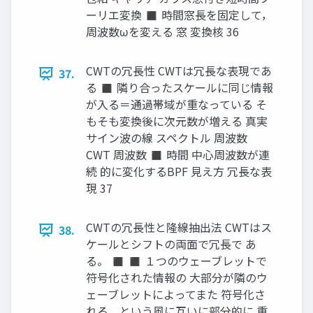
ーリエ変換 ◼ 時間窓長を固定して，
周波数ωを変える 窓 変換核 36
CWTの冗長性 CWTは冗長な表現であ
37.
る ◼ 隣り合ったスケールに同じ情報
が入る＝通過帯域が重なっている そ
もそも変換後に次元数が増える 真実
サイン波の線 スペクトル 周波数
CWT 周波数 ◼ 時間 中心周波数が連
続 的に変化するBPF 見え方 冗長な表
現 37
CWTの冗長性と隆線抽出法 CWTはス
38.
ケールとシフトの両面で冗長で あ
る。 ◼ ◼ １つのウェーブレットで
符号化された情報の 大部分が隣のウ
ェーブレットによってまた 符号化さ
れる，という風に互いに部分的に 重