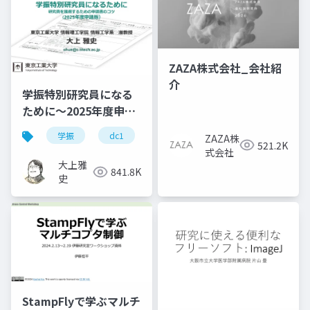
ZAZA株式会社_会社紹
介
学振特別研究員になる
ために～2025年度申請
版
学振
dc1
dc2
jsps
pd
ZAZA株
521.2K
式会社
大上雅
841.8K
史
StampFlyで学ぶマルチ