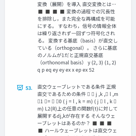
変換（展開）を導入 直交変換とは…
◼ ◼ ◼ ◼ 変換の過程での冗長性
を排除し，また完全な再構成を可能
にする。 すなわち，信号の情報全体
は繰り返されず一回ずつ符号化され
る。 変換する基底（basis）が直交し
ている（orthogonal）。 さらに基底
のノルムが1だと正規直交基底
（orthonomal basis） y (2, 3) (1, 2)
q p eq ey ey ex x ep ex 52
直交ウェーブレットである条件 正規
53.
直交であるための条件   j ,k , l ,m
1 =  0 ( j = l , k = m) ( j  l , k 
m) L2(R)上の任意の関数f(t)に対して
展開するdj,kが存在する そんなウェ
ーブレットはあるのか？ ◼ ◼ ◼
◼ ハールウェーブレットは直交ウェ