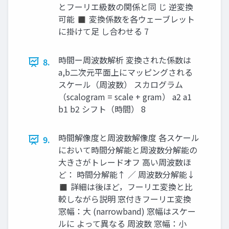
とフーリエ級数の関係と同 じ 逆変換
可能 ◼ 変換係数を各ウェーブレット
に掛けて足 し合わせる 7
時間ー周波数解析 変換された係数は
8.
a,b二次元平面上にマッピングされる
スケール（周波数） スカログラム
（scalogram = scale + gram） a2 a1
b1 b2 シフト（時間） 8
時間解像度と周波数解像度 各スケール
9.
において時間分解能と周波数分解能の
大きさがトレードオフ 高い周波数ほ
ど： 時間分解能↑ ／ 周波数分解能↓
◼ 詳細は後ほど，フーリエ変換と比
較しながら説明 窓付きフーリエ変換
窓幅：大 (narrowband) 窓幅はスケー
ルに よって異なる 周波数 窓幅：小