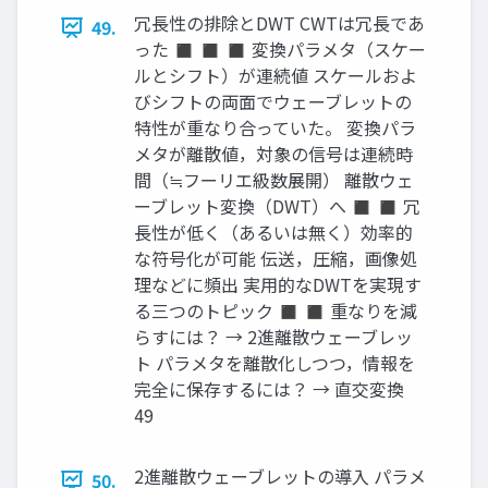
冗長性の排除とDWT CWTは冗長であ
49.
った ◼ ◼ ◼ 変換パラメタ（スケー
ルとシフト）が連続値 スケールおよ
びシフトの両面でウェーブレットの
特性が重なり合っていた。 変換パラ
メタが離散値，対象の信号は連続時
間（≒フーリエ級数展開） 離散ウェ
ーブレット変換（DWT）へ ◼ ◼ 冗
長性が低く（あるいは無く）効率的
な符号化が可能 伝送，圧縮，画像処
理などに頻出 実用的なDWTを実現す
る三つのトピック ◼ ◼ 重なりを減
らすには？ → 2進離散ウェーブレッ
ト パラメタを離散化しつつ，情報を
完全に保存するには？ → 直交変換
49
2進離散ウェーブレットの導入 パラメ
50.