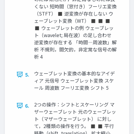
くない 短時間（窓付き）フーリエ変換
（STFT） ◼ 逆変換が存在しない ウ
ェーブレット変換（WT） ◼ ◼ ◼
◼ ウェーブレットの例 ウェーブレッ
ト（wavelet; 局在波）の足し合わせ
逆変換が存在する 「時間―周波数」解
析 不規則，間欠的，非定常な信号の解
析 4
ウェーブレット変換の基本的なアイデ
5.
ィア 元信号 ウェーブレット変換 スケ
ール 周波数 フーリエ変換 シフト 5
2つの操作：シフトとスケーリング マ
6.
ザーウェーブレット 元のウェーブレッ
ト（マザーウェーブレット） に対し
て，2種類の操作を行う。 ◼ ◼ 平行
移動（shift, translation） 拡大縮小