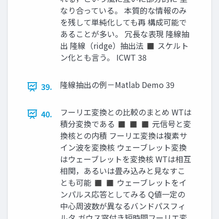
なり合っている。 本質的な情報のみ
を残して単純化しても再 構成可能で
あることが多い。 冗長な表現 隆線抽
出 隆線（ridge）抽出法 ◼ スケルト
ン化とも言う。 ICWT 38
隆線抽出の例－Matlab Demo 39
39.
フーリエ変換との比較のまとめ WTは
40.
積分変換である ◼ ◼ ◼ 元信号と変
換核との内積 フーリエ変換は複素サ
イン波を変換核 ウェーブレット変換
はウェーブレットを変換核 WTは相互
相関，あるいは畳み込みと見なすこ
とも可能 ◼ ◼ ウェーブレットをイ
ンパルス応答としてみる Q値一定の
中心周波数が異なるバンドパスフィ
ルタ ガウス窓付き短時間フーリエ変