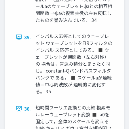
ールaのウェーブレットψaとの相互相
関関数 →ψaの複素共役の左右反転し
たものを畳み込んでいる． 34
インパルス応答としてのウェーブレ
35.
ット ウェーブレットをFIRフィルタの
インパル ス応答としてみる。 ◼ ウ
ェーブレットが偶関数（左右対称）
の 場合は，畳込み積分とまったく同
じ。 constant-Qバンドパスフィルタ
バンクで ある。 ◼ スケールaが連続
値＝中心周波数が 連続的に変化す
る。 35
短時間フーリエ変換との比較 複素モ
36.
ルレーウェーブレット変換 ◼ ω0を
固定して，全体のスケールを変える
包絡 キャリア ガウス窓付き短時間フ