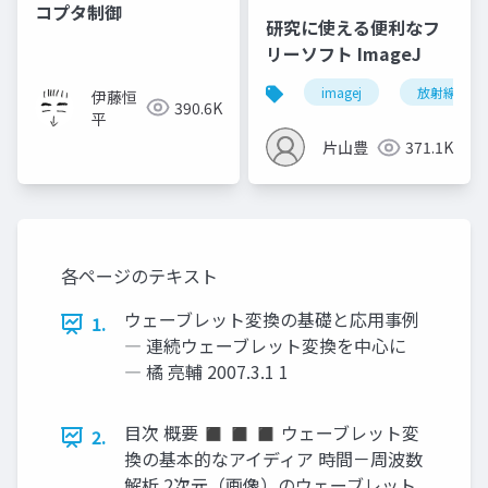
コプタ制御
研究に使える便利なフ
リーソフト ImageJ
imagej
放射線技師
伊藤恒
390.6K
平
片山豊
371.1K
各ページのテキスト
ウェーブレット変換の基礎と応用事例
1.
― 連続ウェーブレット変換を中心に
― 橘 亮輔 2007.3.1 1
目次 概要 ◼ ◼ ◼ ウェーブレット変
2.
換の基本的なアイディア 時間－周波数
解析 2次元（画像）のウェーブレット