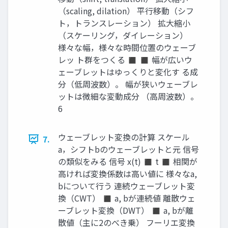
（scaling, dilation） 平行移動（シフ
ト，トランスレーション） 拡大縮小
（スケーリング，ダイレーション）
様々な幅，様々な時間位置のウェーブ
レッ ト群をつくる ◼ ◼ 幅が広いウ
ェーブレットはゆっくりと変化す る成
分（低周波数）。 幅が狭いウェーブレ
ットは微細な変動成分 （高周波数）。
6
ウェーブレット変換の計算 スケール
7.
a，シフトbのウェーブレットと元 信号
の類似をみる 信号 x(t) ◼ t ◼ 相関が
高ければ変換係数は高い値に 様々なa,
bについて行う 連続ウェーブレット変
換（CWT） ◼ a, bが連続値 離散ウェ
ーブレット変換（DWT） ◼ a, bが離
散値（主に2のべき乗） フーリエ変換