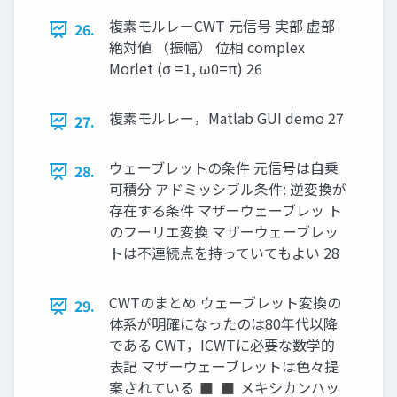
複素モルレーCWT 元信号 実部 虚部
26.
絶対値 （振幅） 位相 complex
Morlet (σ =1, ω0=π) 26
複素モルレー，Matlab GUI demo 27
27.
ウェーブレットの条件 元信号は自乗
28.
可積分 アドミッシブル条件: 逆変換が
存在する条件 マザーウェーブレッ ト
のフーリエ変換 マザーウェーブレッ
トは不連続点を持っていてもよい 28
CWTのまとめ ウェーブレット変換の
29.
体系が明確になったのは80年代以降
である CWT，ICWTに必要な数学的
表記 マザーウェーブレットは色々提
案されている ◼ ◼ メキシカンハッ