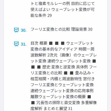
トと複素モルレーの例 目的に応じて
使えばよい ウェーブレット変換が可
能な条件 29
フーリエ変換との比較 理論背景 30
30.
目次 概要 ◼ ◼ ◼ ウェーブレット
31.
変換の基本的なアイディア 時間－周
波数解析 2次元（画像）のウェーブレ
ット変換 連続ウェーブレット変換 ◼
◼ ◼ 歴史 変換と逆変換 具体例 フー
リエ変換との比較 ◼ ◼ 畳み込み・
相互相関・内積と周波数特性 窓付き
フーリエ変換とウェーブレット変換
連続ウェーブレット変換の応用事例
離散ウェーブレット変換の概要 ◼
◼ 冗長性の排除と直交変換 多重解像
度解析 まとめと展望 31