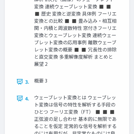
変換 連続ウェーブレット変換 ◼ ◼
◼ 歴史 変換と逆変換 具体例 フーリエ
変換との比較 ◼ ◼ 畳み込み・相互相
関・内積と周波数特性 窓付きフーリエ
変換とウェーブレット変換 連続ウェー
ブレット変換の応用事例 離散ウェーブ
レット変換の概要 ◼ ◼ 冗長性の排除
と直交変換 多重解像度解析 まとめと
展望 2
概要 3
3.
ウェーブレット変換とは ウェーブレッ
4.
ト変換は信号の特性を解析する手段の
ひとつ フーリエ変換（FT） ◼ ◼ ◼
正弦波の足し合わせ 基本的に無限であ
ることを仮定 定常的な信号を解析する
のには有用だが，非定常なものには良