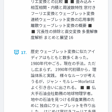
リエ変換との比較 ◼ ◼ 畳み込み・
相互相関・内積と周波数特性 窓付き
フーリエ変換とウェーブレット変換
連続ウェーブレット変換の応用事例
離散ウェーブレット変換の概要 ◼
◼ 冗長性の排除と直交変換 多重解像
度解析 まとめと展望 16
歴史 ウェーブレット変換に似たアイ
17.
ディアはもともと数多くあった。
1980年代中ごろ，現在の手法。ただ
し広まらず。 1990年代初頭から，理
論体系と実践。 様々なルーツが考え
うるが，ジャン・モルレーMorletは
よく引き合いに出される。 ◼ ◼ 仏
大手石油会社勤務の地球物理学者。
地中の石油を見つける探査業務のた
めに 独自にウェーブレットを作り出
した。 はじめは窓付きフーリエを使