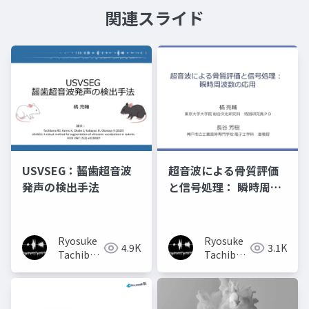
関連スライド
USVSEG：齧歯超音波
超音波による⾻質評価
発声の検出手法
と信号処理： 瞬時周波
数の応⽤
Ryosuke
Ryosuke
4.9K
3.1K
Tachibana
Tachibana
橘亮輔
橘亮輔