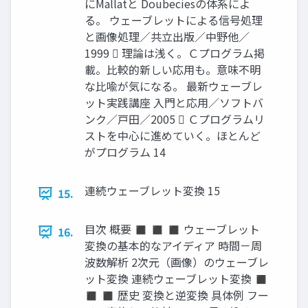
にMallatと Doubeciesの体系によ
る。 ウェーブレットによる信号処理
と画像処理／共立出版／中野他／
1999  理論は浅く。Ｃプログラム掲
載。比較的新しい応用も。意味不明
な比喩が気になる。 最新ウェーブレ
ット実践講座 入門と応用／ソフトバ
ンク／戸田／2005  Ｃプログラムリ
ストを中心に進めていく。ほとんど
がプログラム 14
連続ウェーブレット変換 15
15.
目次 概要 ◼ ◼ ◼ ウェーブレット
16.
変換の基本的なアイディア 時間－周
波数解析 2次元（画像）のウェーブレ
ット変換 連続ウェーブレット変換 ◼
◼ ◼ 歴史 変換と逆変換 具体例 フー