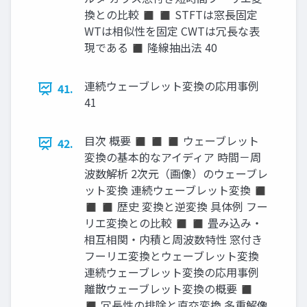
換との比較 ◼ ◼ STFTは窓長固定
WTは相似性を固定 CWTは冗長な表
現である ◼ 隆線抽出法 40
連続ウェーブレット変換の応用事例
41.
41
目次 概要 ◼ ◼ ◼ ウェーブレット
42.
変換の基本的なアイディア 時間－周
波数解析 2次元（画像）のウェーブレ
ット変換 連続ウェーブレット変換 ◼
◼ ◼ 歴史 変換と逆変換 具体例 フー
リエ変換との比較 ◼ ◼ 畳み込み・
相互相関・内積と周波数特性 窓付き
フーリエ変換とウェーブレット変換
連続ウェーブレット変換の応用事例
離散ウェーブレット変換の概要 ◼
◼ 冗長性の排除と直交変換 多重解像