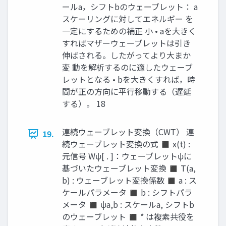
ールa，シフトbのウェーブレット： a
スケーリングに対してエネルギー を
一定にするための補正 小 • aを大きく
すればマザーウェーブレットは引き
伸ばされる。したがってより大まか
変 動を解析するのに適したウェーブ
レットとなる • bを大きくすれば，時
間が正の方向に平行移動する（遅延
する）。 18
連続ウェーブレット変換（CWT） 連
19.
続ウェーブレット変換の式 ◼ x(t) :
元信号 Wψ[ . ]：ウェーブレットψに
基づいたウェーブレット変換 ◼ T(a,
b) : ウェーブレット変換係数 ◼ a : ス
ケールパラメータ ◼ b : シフトパラ
メータ ◼ ψa,b : スケールa, シフトb
のウェーブレット ◼ * は複素共役を