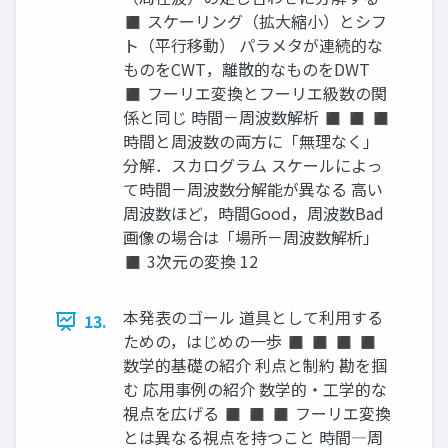
◼ スケーリング（拡大縮小）とシフ
ト（平行移動） パラメタが連続的な
ものをCWT，離散的なものをDWT
◼ フーリエ変換とフーリエ級数の関
係と同じ 時間－周波数解析 ◼ ◼ ◼
時間と周波数の両方に「無理なく」
分解．スカログラム スケールによっ
て時間－周波数分解能が異なる 高い
周波数ほど，時間Good，周波数Bad
画像の場合は「場所－周波数解析」
◼ 3次元の変換 12
本発表のゴール 道具として利用する
13.
ための，はじめの一歩 ◼ ◼ ◼ ◼
数学的基礎の紹介 利点と制約 勘を掴
む 応用事例の紹介 数学的・工学的な
視点を広げる ◼ ◼ ◼ フーリエ変換
とは異なる視点を持つこと 時間―周