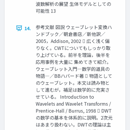
波数解析の展望 生体モデルとしての
可能性 13
参考文献 図説 ウェーブレット変換ハ
14.
ンドブック／朝倉書店／新他訳／
2005，Addison, 2002  広く浅く偏
りなく。CWTについてもしっかり取
り上げている。前半を理論，後半を
応用事例を大量に 集めてきて紹介。
ウェーブレット入門―数学的道具の
物語―／BBハバード著  物語として
のウェーブレット。本文は読み物と
して進むが，補足は数学的に充実さ
せている。 Introduction to
Wavelets and Wavelet Transforms /
Prentice-Hall / Burrus, 1998  DWT
の数学の基本を体系的に説明。2次元
はあまり扱わない。DWTの理論は主