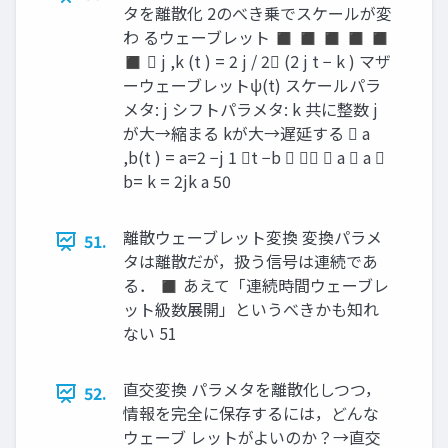
タを離散化 2のべき乗でスケールが変
わ るウェーブレット ◼ ◼ ◼ ◼ ◼
◼  j ,k (t ) = 2 j / 2 (2 j t − k ) マザ
ーウェーブレットψ(t) スケールパラ
メタ: j シフトパラメタ: k 共に整数 j
が大→縮まる kが大→遅延する  a
,b(t ) = a=2 −j 1 t −b    a  a 
b= k = 2jk a 50
離散ウェーブレット変換 変換パラメ
51.
タは離散だが，扱う信号は連続であ
る． ◼ あえて「連続時間ウェーブレ
ット級数展開」というべきかも知れ
ない 51
直交変換 パラメタを離散化しつつ，
52.
情報を完全に保存するには，どんな
ウェーブ レットがよいのか？→直交