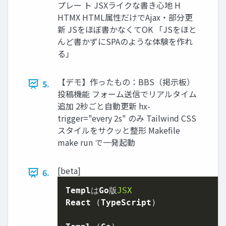
プレー ト JSXライクな書き心地 H
HTMX HTML属性だけでAjax・部分更
新 JSをほぼ書かなくてOK 「JSをほと
んど書かずにSPAのような体験を作れ
る」
【デモ】作ったもの：BBS（掲示板）
5.
投稿機能 フォーム送信でリアルタイム
追加 2秒ごと自動更新 hx-
trigger="every 2s" のみ Tailwind CSS
スタイルをサクッと整形 Makefile
make run で一発起動
[beta]
6.
Templ
は
Go
版
JSX
React
 (
TypeScript
)
