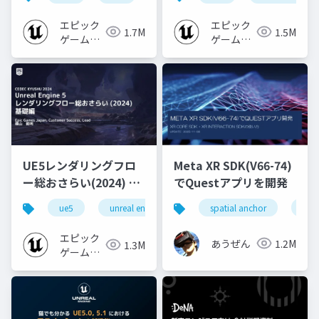
エピック
エピック
1.7M
1.5M
ゲームズ
ゲームズ
ジャパン
ジャパン
UE5レンダリングフロ
Meta XR SDK(V66-74)
ー総おさらい(2024) 基
でQuestアプリを開発
礎編！
ue5
unreal engine
ue-rendering
spatial anchor
unit
[CEDEC+KYUSHU
2024]
エピック
あうぜん
1.2M
1.3M
ゲームズ
ジャパン