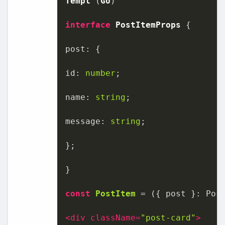
Templ
 (
Go
)

interface
PostItemProps
 {

post
: {

id
: 
number
;

name
: 
string
;

message
: 
string
;

};

}

const
PostItem
 = (
{ post }: Pos
<
div
className
=
"post-card"
>