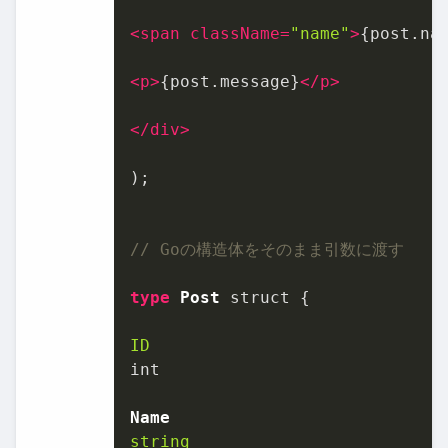
<
span
className
=
"name"
>
{post.na
<
p
>
{post.message}
</
p
>
</
div
>
);

// Goの構造体をそのまま引数に渡す
type
Post
 struct {

ID
int

Name
string