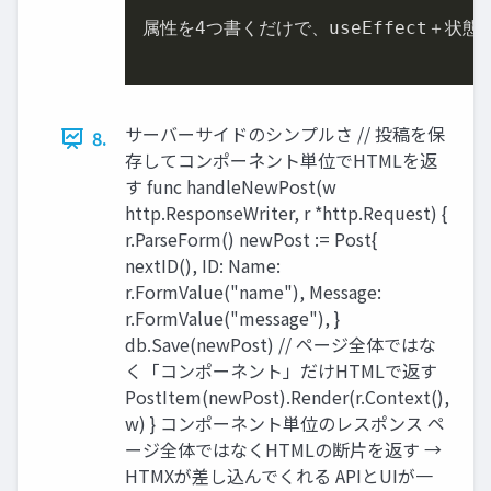
属性を
4
つ書くだけで、useEffect＋状態
サーバーサイドのシンプルさ // 投稿を保
8.
存してコンポーネント単位でHTMLを返
す func handleNewPost(w
http.ResponseWriter, r *http.Request) {
r.ParseForm() newPost := Post{
nextID(), ID: Name:
r.FormValue("name"), Message:
r.FormValue("message"), }
db.Save(newPost) // ページ全体ではな
く「コンポーネント」だけHTMLで返す
PostItem(newPost).Render(r.Context(),
w) } コンポーネント単位のレスポンス ペ
ージ全体ではなくHTMLの断片を返す →
HTMXが差し込んでくれる APIとUIが一