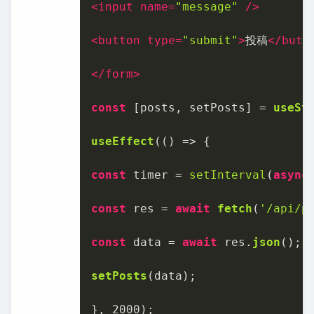
<
input
name
=
"message"
 />
<
button
type
=
"submit"
>
投稿
</
butt
</
form
>
const
 [posts, setPosts] = 
useSt
useEffect
(
() =>
 {

const
 timer = 
setInterval
(
async
const
 res = 
await
fetch
(
'/api/p
const
 data = 
await
 res.
json
();

setPosts
(data);

}, 
2000
);
