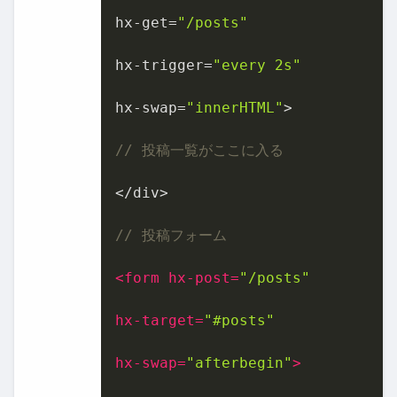
hx-get=
"/posts"
hx-trigger=
"every 2s"
hx-swap=
"innerHTML"
>

// 投稿一覧がここに入る
</div>

// 投稿フォーム
<
form
hx-post
=
"/posts"
hx-target
=
"#posts"
hx-swap
=
"afterbegin"
>