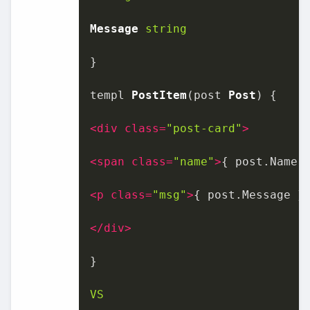
Message
string
}

templ 
PostItem
(post 
Post
) {

<
div
class
=
"post-card"
>
<
span
class
=
"name"
>
{ post.Name 
<
p
class
=
"msg"
>
{ post.Message }
</
div
>
}

VS