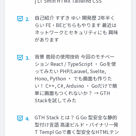
| LT 5min HTMX Tailwind CSS
自己紹介 すずき ゆい 開発歴 2年半く
2.
らい FE・BEどちらもやります 最近は
ネットワークとセキュリティにも 興味
があります
背景 普段の使用技術 今回のモチベー
3.
ション React / TypeScript ・ Goを使
ってみたい PHP/Laravel, Svelte,
Hono, Python ・ でも画面も作りた
い！ C++, C#, Arduino ・ Goだけで簡
単に画面もつくれないか？ → GTH
Stackを試してみた
GTH Stack とは？ G Go 型安全な静的
4.
型付け言語 高速ビルド・バイナリ一発
T Templ Goで書く型安全なHTMLテン