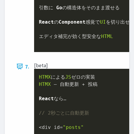
引数に 
Go
の構造体をそのまま渡せる

React
の
Component
感覚で
UI
を切り出せる
エディタ補完が効く型安全な
HTML
[beta]
7.
HTMX
による
JS
HTMX
 — 自動更新 + 投稿

React
なら…

// 2秒ごとに自動更新
<div id=
"posts"