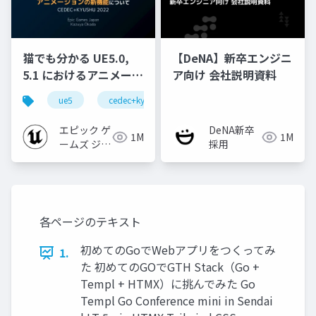
猫でも分かる UE5.0,
【DeNA】新卒エンジニ
5.1 におけるアニメーシ
ア向け 会社説明資料
ョンの新機能について
ue5
cedec+kyushu
ue-animation
ue-opt
【CEDEC+KYUSHU
2022】
エピック ゲ
DeNA新卒
1M
1M
ームズ ジャ
採用
パン
各ページのテキスト
初めてのGoでWebアプリをつくってみ
1.
た 初めてのGOでGTH Stack（Go +
Templ + HTMX）に挑んでみた Go
Templ Go Conference mini in Sendai