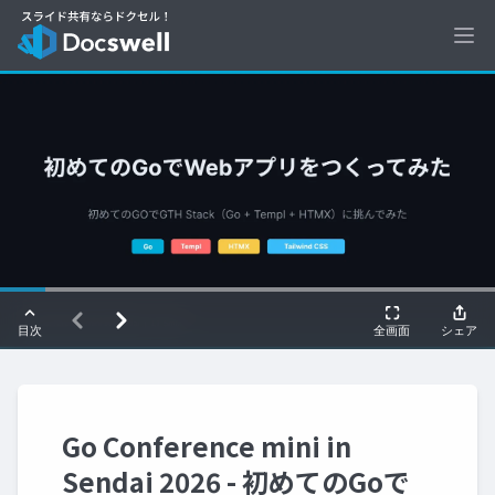
Ope
Go Conference mini in
Sendai 2026 - 初めてのGoで