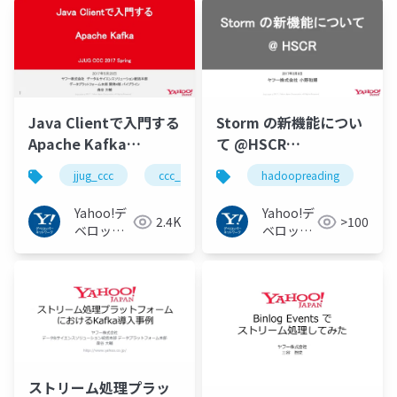
Java Clientで入門する
Storm の新機能につい
Apache Kafka
て @HSCR
#jjug_ccc #ccc_e2
#hadoopreading
jjug_ccc
ccc_e2
hadoopreading
Yahoo!デ
Yahoo!デ
2.4K
>100
ベロッパ
ベロッパ
ーネット
ーネット
ワーク
ワーク
ストリーム処理プラッ