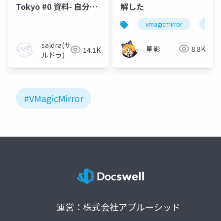
Tokyo #0 資料- 自分だ
解した
けのAITuberを作ろ
vmagicmirror
vtub
う！
saldra(サ
星影
8.8K
14.1K
ルドラ)
#VMagicMirror
運営：株式会社アプルーシッド