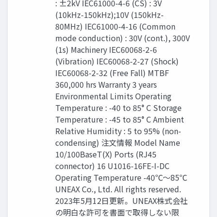
: ±2kV IEC61000-4-6 (CS) : 3V
(10kHz-150kHz);10V (150kHz-
80MHz) IEC61000-4-16 (Common
mode conduction) : 30V (cont.), 300V
(1s) Machinery IEC60068-2-6
(Vibration) IEC60068-2-27 (Shock)
IEC60068-2-32 (Free Fall) MTBF
360,000 hrs Warranty 3 years
Environmental Limits Operating
Temperature : -40 to 85° C Storage
Temperature : -45 to 85° C Ambient
Relative Humidity : 5 to 95% (non-
condensing) 注文情報 Model Name
10/100BaseT(X) Ports (RJ45
connector) 16 U1016-16FE-I-DC
Operating Temperature -40℃〜85℃
UNEAX Co., Ltd. All rights reserved.
2023年5月12日更新。UNEAX株式会社
の明白な許可を書面で取得しない限