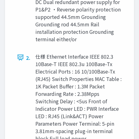
DC Dual redundant power supply for
P1&P2 ・Reverse polarity protection
supported 44.5mm Grounding
Grounding rod 44.5mm Rail
installation protection Grounding
terminal either/or
仕様 Ethernet Interface IEEE 802.3
2.
10Base-T IEEE 802.3u 100Base-Tx
Electrical Ports : 16 10/100Base-Tx
(RJ45) Switch Properties MAC Table :
1K Packet Buﬀer : 1.3M Packet
Forwarding Rate : 2.38Mpps
Switching Delay : <5us Front of
Indicator Power LED : PWR Interface
LED : RJ45 (Link&ACT) Power
Parameters Power Terminal: 5-pin
3.81mm-spacing plug-in terminal
block Full load power