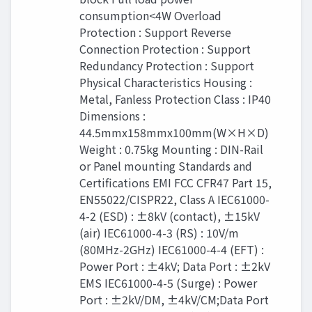
consumption<4W Overload
Protection : Support Reverse
Connection Protection : Support
Redundancy Protection : Support
Physical Characteristics Housing :
Metal, Fanless Protection Class : IP40
Dimensions :
44.5mmx158mmx100mm(W×H×D)
Weight : 0.75kg Mounting : DIN-Rail
or Panel mounting Standards and
Certiﬁcations EMI FCC CFR47 Part 15,
EN55022/CISPR22, Class A IEC61000-
4-2 (ESD) : ±8kV (contact), ±15kV
(air) IEC61000-4-3 (RS) : 10V/m
(80MHz-2GHz) IEC61000-4-4 (EFT) :
Power Port : ±4kV; Data Port : ±2kV
EMS IEC61000-4-5 (Surge) : Power
Port : ±2kV/DM, ±4kV/CM;Data Port