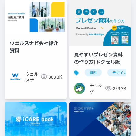
ウェルスナビ会社紹介
資料
見やすいプレゼン資料
の作り方[ドクセル版]
資料
デザイン
ウェル
883.3K
スナビ
モリシ
株式会
859.3K
ゲ
社