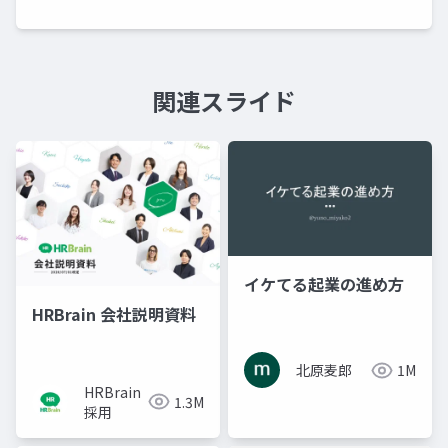
関連スライド
イケてる起業の進め方
HRBrain 会社説明資料
北原麦郎
1M
HRBrain
1.3M
採用