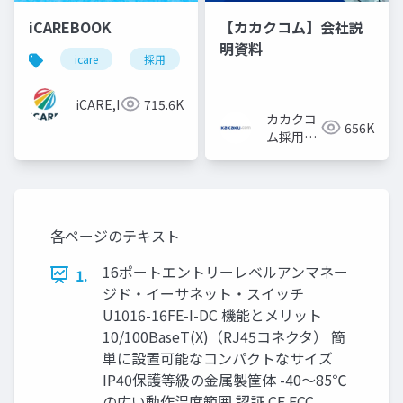
iCAREBOOK
【カカクコム】会社説
明資料
icare
採用
カルチャーデック
採用資料
iCARE,Inc
715.6K
カカクコ
656K
ム採用担
当
各ページのテキスト
16ポートエントリーレベルアンマネー
1.
ジド・イーサネット・スイッチ
U1016-16FE-I-DC 機能とメリット
10/100BaseT(X)（RJ45コネクタ） 簡
単に設置可能なコンパクトなサイズ
IP40保護等級の金属製筐体 -40〜85℃
の広い動作温度範囲 認証 CE FCC