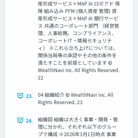
産形成サービス＋MAP AI ロボアド 保
険 組み込み PFM (個⼈資産 管理) 資
産形成サービス＋MAP AI 銀⾏サービ
ス 共通のコーポレート部⾨ （経営管
理、⼈事総務、コンプライアンス、
コーポレートIT‧情報セキュリテ
ィ） ※これら⽴ち上げについては、
関係当局等の承認やその他の条件を
満たすことを前提としています ©
WealthNavi Inc. All Rights Reserved.
22
04 組織紹介 © WealthNavi Inc. All
23.
Rights Reserved. 23
組織図 組織は⼤きく事業‧開発‧管
24.
理に分かれ、それぞれ以下のグルー
プで構成 ※2026年3⽉1⽇時点 事業