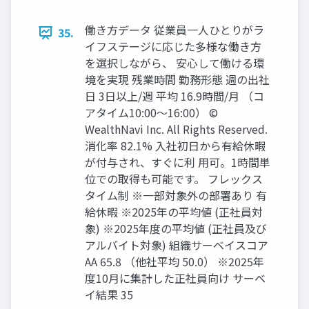
働き⽅データ 従業員⼀⼈ひとりがラ
35.
イフステージに応じた多様な働き⽅
を選択しながら、 安⼼して働ける環
境を実現 残業時間 勤務形態 週の出社
⽇ 3⽇以上/週 平均 16.9時間/⽉ （コ
アタイム10:00〜16:00） ©
WealthNavi Inc. All Rights Reserved.
消化率 82.1% ⼊社初⽇から有給休暇
が付与され、すぐに利 ⽤可。1時間単
位での取得も可能です。 フレックス
タイム制 ※⼀部対象外の部署あり 有
給休暇 ※2025年の平均値 (正社員対
象) ※2025年度の平均値 (正社員及び
アルバイト対象) 組織サーベイスコア
AA 65.8 （他社平均 50.0） ※2025年
度10⽉に集計した正社員向け サーベ
イ結果 35