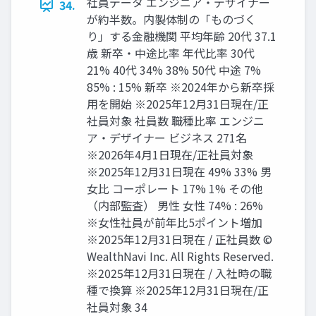
社員データ エンジニア‧デザイナー
34.
が約半数。内製体制の「ものづく
り」する⾦融機関 平均年齢 20代 37.1
歳 新卒‧中途⽐率 年代⽐率 30代
21% 40代 34% 38% 50代 中途 7%
85% : 15% 新卒 ※2024年から新卒採
⽤を開始 ※2025年12⽉31⽇現在/正
社員対象 社員数 職種⽐率 エンジニ
ア‧デザイナー ビジネス 271名
※2026年4⽉1⽇現在/正社員対象
※2025年12⽉31⽇現在 49% 33% 男
⼥⽐ コーポレート 17% 1% その他
（内部監査） 男性 ⼥性 74% : 26%
※⼥性社員が前年⽐5ポイント増加
※2025年12⽉31⽇現在 / 正社員数 ©
WealthNavi Inc. All Rights Reserved.
※2025年12⽉31⽇現在 / ⼊社時の職
種で換算 ※2025年12⽉31⽇現在/正
社員対象 34