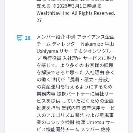
⽀える ※2026年3⽉1⽇時点 ©
WealthNavi Inc. All Rights Reserved.
27
メンバー紹介 中溝 アライアンス企画
28.
チーム ディレクター Nakamizo 牛山
Ushiyama リサーチ &クオンツグルー
プ 執行役員 ⼊社理由 サービスに魅⼒
を感じて、より多くの お客様の課題
を解決できると思った ⼊社理由 多く
の働く世代が「⻑期‧積⽴‧分散」
の資産運⽤を⾏えるようにするため
業務内容 提携パートナーに当社サー
ビスを提供 していただくための企画
推進を担当 業務内容 資産運⽤サービ
スのアルゴリズム開発 および新規事
業のロジック検討 梅津 Umetsu サー
ビス機能開発チーム メンバー 佐藤