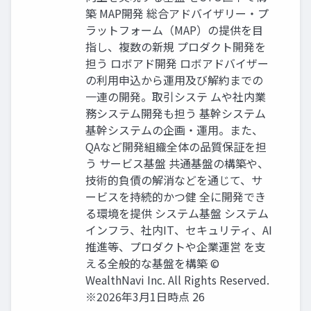
築 MAP開発 総合アドバイザリー‧プ
ラットフォーム（MAP）の提供を⽬
指し、複数の新規 プロダクト開発を
担う ロボアド開発 ロボアドバイザー
の利⽤申込から運⽤及び解約までの
⼀連の開発。取引システ ムや社内業
務システム開発も担う 基幹システム
基幹システムの企画‧運⽤。また、
QAなど開発組織全体の品質保証を担
う サービス基盤 共通基盤の構築や、
技術的負債の解消などを通じて、サ
ービスを持続的かつ健 全に開発でき
る環境を提供 システム基盤 システム
インフラ、社内IT、セキュリティ、AI
推進等、プロダクトや企業運営 を⽀
える全般的な基盤を構築 ©
WealthNavi Inc. All Rights Reserved.
※2026年3⽉1⽇時点 26