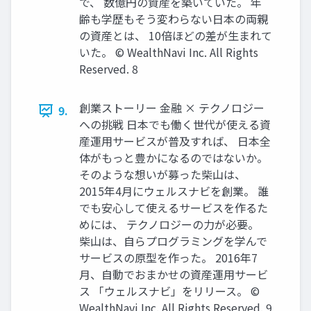
で、 数億円の資産を築いていた。 年
齢も学歴もそう変わらない⽇本の両親
の資産とは、 10倍ほどの差が⽣まれて
いた。 © WealthNavi Inc. All Rights
Reserved. 8
創業ストーリー ⾦融 × テクノロジー
9.
への挑戦 ⽇本でも働く世代が使える資
産運⽤サービスが普及すれば、 ⽇本全
体がもっと豊かになるのではないか。
そのような想いが募った柴⼭は、
2015年4⽉にウェルスナビを創業。 誰
でも安⼼して使えるサービスを作るた
めには、 テクノロジーの⼒が必要。
柴⼭は、⾃らプログラミングを学んで
サービスの原型を作った。 2016年7
⽉、⾃動でおまかせの資産運⽤サービ
ス 「ウェルスナビ」をリリース。 ©
WealthNavi Inc. All Rights Reserved. 9