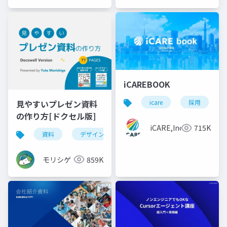
iCAREBOOK
見やすいプレゼン資料
icare
採用
の作り方[ドクセル版]
iCARE,Inc
715K
資料
デザイン
資料作成
powerpoint
モリシゲ
859K