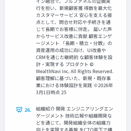
イン融合で、フルファネルの企画実
⾏を担い、新規顧客獲 得数を最⼤化
カスタマーサービス 安⼼を⽀える接
点として、問合せ対応や⼿続きを通
じて⻑期でお客様に伴⾛。 届いた声
からサービス改善に貢献 顧客エンゲ
ージメント 「⻑期‧積⽴‧分散」の
資産運⽤の成功に向け、UI改善や
CRMを通じた継続的 な顧客体験を設
計‧実現する プロダクト ©
WealthNavi Inc. All Rights Reserved.
顧客理解に基づいた、新規‧既存事
業における体験設計を実践 ※2026年
3⽉1⽇時点 25
組織紹介 開発 エンジニアリングエン
26.
ゲージメント 技術広報や組織開発な
どを通じて、開発組織全体の組織⼒
向上を実現する基盤 をCTO直下で構