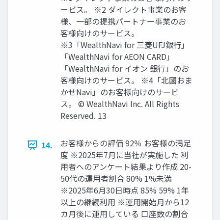
ービス。 ※2 ダイレクト事業のお客
様、⼀部の提携パートナー事業のお
客様向けのサービス。
※3「WealthNavi for 三菱UFJ銀⾏」
「WealthNavi for AEON CARD」
「WealthNavi for イオン 銀⾏」のお
客様向けのサービス。 ※4「北國おま
かせNavi」のお客様向けのサービ
ス。 © WealthNavi Inc. All Rights
Reserved. 13
お客様からの評価 92％ お客様の満⾜
14.
度 ※2025年7⽉に当社が実施した 利
⽤者へのアンケート結果より作成 20-
50代の運⽤者割合 80% 1%未満
※2025年6⽉30⽇時点 85% 59% 1年
以上の継続利⽤ ※運⽤開始⽉から12
カ⽉後に運⽤している ⼝座数の割合