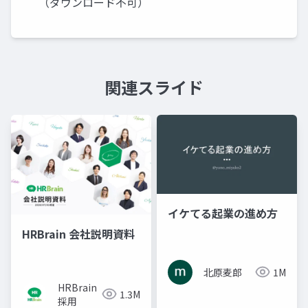
（ダウンロード不可）
関連スライド
イケてる起業の進め方
HRBrain 会社説明資料
北原麦郎
1M
HRBrain
1.3M
採用