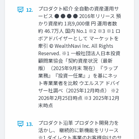
プロダクト紹介 全自動の資産運用サ
12.
ービス ● ● ● ● 2016年リリース 預
かり資産約 1兆9,000億 円 運用者数
約 46.7万人 国内 No.1 ※2 ※3 ※1 ロ
ボアドバイザーとして マーケットを
牽引 © WealthNavi Inc. All Rights
Reserved. ※1 ⼀般社団法⼈⽇本投資
顧問業協会「契約資産状況（最新
版）（2025年9⽉末 現在）『ラップ
業務』『投資⼀任業』」を基にネッ
ト専業業者を⽐較 ウエルスア ドバイ
ザー社調べ（2025年12⽉時点） ※2
2026年2⽉25⽇時点 ※3 2025年12⽉
末時点
プロダクト沿⾰ プロダクト開発⼒を
13.
活かし、 継続的に新機能をリリース
※1 ダイレクト事業のお客様向けのサ