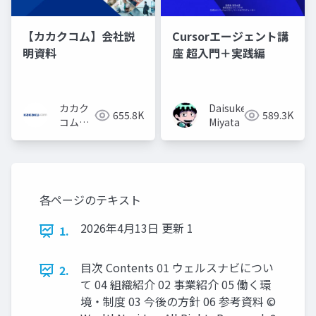
【カカクコム】会社説
Cursorエージェント講
明資料
座 超入門＋実践編
カカク
Daisuke
655.8K
589.3K
コム採
Miyata
用担当
各ページのテキスト
2026年4⽉13⽇ 更新 1
1.
⽬次 Contents 01 ウェルスナビについ
2.
て 04 組織紹介 02 事業紹介 05 働く環
境‧制度 03 今後の⽅針 06 参考資料 ©