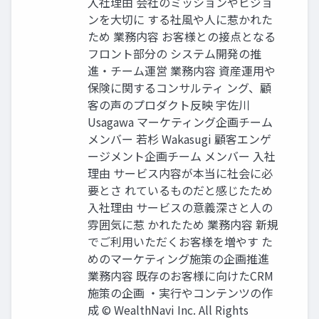
⼊社理由 会社のミッションやビジョ
ンを⼤切に する社⾵や⼈に惹かれた
ため 業務内容 お客様との接点となる
フロント部分の システム開発の推
進‧チーム運営 業務内容 資産運⽤や
保険に関するコンサルティ ング、顧
客の声のプロダクト反映 宇佐川
Usagawa マーケティング企画チーム
メンバー 若杉 Wakasugi 顧客エンゲ
ージメント企画チーム メンバー ⼊社
理由 サービス内容が本当に社会に必
要とさ れているものだと感じたため
⼊社理由 サービスの意義深さと⼈の
雰囲気に惹 かれたため 業務内容 新規
でご利⽤いただくお客様を増やす た
めのマーケティング施策の企画推進
業務内容 既存のお客様に向けたCRM
施策の企画 ‧実⾏やコンテンツの作
成 © WealthNavi Inc. All Rights