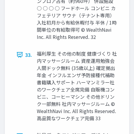
ンフロア占有（約960坪） 併設施設
○ ○ ○ ○ フードホール コンビニ カ
フェテリア サウナ（テナント専⽤）
⼊社初⽉から有給休暇付与 半休 / 1時
間単位の有給取得可 © WealthNavi
Inc. All Rights Reserved. 32
福利厚⽣ その他の制度 健康づくり 社
33.
内マッサージルーム 資産運⽤勉強会
⼈間ドック無料 (35歳以上) 確定拠出
年⾦ インフルエンザ予防接種代補助
書籍購⼊サポート ハーマンミラー社
のワークチェア全席完備 ⾃販機コン
ビニ、コーヒーマシン その他ドリン
ク⼀部無料 社内マッサージルーム ©
WealthNavi Inc. All Rights Reserved.
⾼品質なワークチェア完備 33