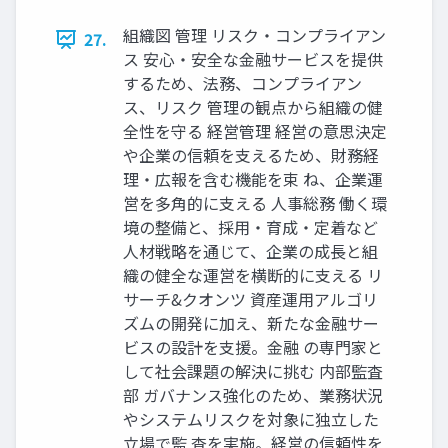
組織図 管理 リスク‧コンプライアン
27.
ス 安⼼‧安全な⾦融サービスを提供
するため、法務、コンプライアン
ス、リスク 管理の観点から組織の健
全性を守る 経営管理 経営の意思決定
や企業の信頼を⽀えるため、財務経
理‧広報を含む機能を束 ね、企業運
営を多⾓的に⽀える ⼈事総務 働く環
境の整備と、採⽤‧育成‧定着など
⼈材戦略を通じて、企業の成⻑と組
織の健全な運営を横断的に⽀える リ
サーチ&クオンツ 資産運⽤アルゴリ
ズムの開発に加え、新たな⾦融サー
ビスの設計を⽀援。⾦融 の専⾨家と
して社会課題の解決に挑む 内部監査
部 ガバナンス強化のため、業務状況
やシステムリスクを対象に独⽴した
⽴場で監 査を実施。経営の信頼性を