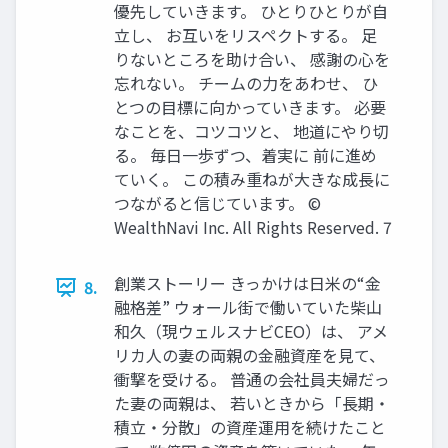
優先していきます。 ひとりひとりが⾃
⽴し、 お互いをリスペクトする。 ⾜
りないところを助け合い、 感謝の⼼を
忘れない。 チームの⼒をあわせ、 ひ
とつの⽬標に向かっていきます。 必要
なことを、コツコツと、 地道にやり切
る。 毎⽇⼀歩ずつ、着実に 前に進め
ていく。 この積み重ねが⼤きな成⻑に
つながると信じています。 ©
WealthNavi Inc. All Rights Reserved. 7
創業ストーリー きっかけは⽇⽶の“⾦
8.
融格差” ウォール街で働いていた柴⼭
和久（現ウェルスナビCEO）は、 アメ
リカ⼈の妻の両親の⾦融資産を⾒て、
衝撃を受ける。 普通の会社員夫婦だっ
た妻の両親は、 若いときから「⻑期‧
積⽴‧分散」の資産運⽤を続けたこと