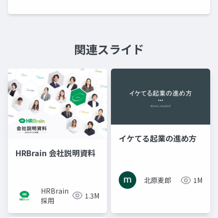
関連スライド
イケてる起業の進め方
HRBrain 会社説明資料
北原麦郎
1M
HRBrain
1.3M
採用