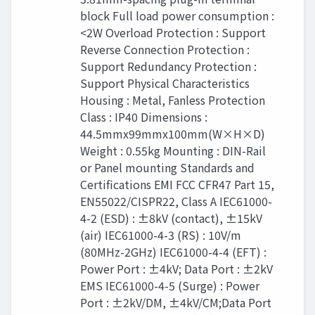
block Full load power consumption :
<2W Overload Protection : Support
Reverse Connection Protection :
Support Redundancy Protection :
Support Physical Characteristics
Housing : Metal, Fanless Protection
Class : IP40 Dimensions :
44.5mmx99mmx100mm(W×H×D)
Weight : 0.55kg Mounting : DIN-Rail
or Panel mounting Standards and
Certiﬁcations EMI FCC CFR47 Part 15,
EN55022/CISPR22, Class A IEC61000-
4-2 (ESD) : ±8kV (contact), ±15kV
(air) IEC61000-4-3 (RS) : 10V/m
(80MHz-2GHz) IEC61000-4-4 (EFT) :
Power Port : ±4kV; Data Port : ±2kV
EMS IEC61000-4-5 (Surge) : Power
Port : ±2kV/DM, ±4kV/CM;Data Port