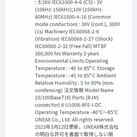
: ±2kV IEC61000-4-6 (CS) : 3V
(10kHz-150kHz);10V (150kHz-
80MHz) IEC61000-4-16 (Common
mode conduction) : 30V (cont.), 300V
(1s) Machinery IEC60068-2-6
(Vibration) IEC60068-2-27 (Shock)
IEC60068-2-32 (Free Fall) MTBF
360,000 hrs Warranty 3 years
Environmental Limits Operating
Temperature : -40 to 85° C Storage
Temperature : -45 to 85° C Ambient
Relative Humidity : 5 to 95% (non-
condensing) 注文情報 Model Name
10/100BaseT(X) Ports (RJ45
connector) 8 U1008-8FE-I-DC
Operating Temperature -40℃〜85℃
UNEAX Co., Ltd. All rights reserved.
2023年5月12日更新。UNEAX株式会社
の明白な許可を書面で取得しない限