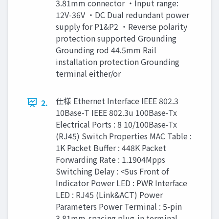
3.81mm connector ・Input range:
12V-36V ・DC Dual redundant power
supply for P1&P2 ・Reverse polarity
protection supported Grounding
Grounding rod 44.5mm Rail
installation protection Grounding
terminal either/or
仕様 Ethernet Interface IEEE 802.3
2.
10Base-T IEEE 802.3u 100Base-Tx
Electrical Ports : 8 10/100Base-Tx
(RJ45) Switch Properties MAC Table :
1K Packet Buﬀer : 448K Packet
Forwarding Rate : 1.1904Mpps
Switching Delay : <5us Front of
Indicator Power LED : PWR Interface
LED : RJ45 (Link&ACT) Power
Parameters Power Terminal : 5-pin
3.81mm-spacing plug-in terminal