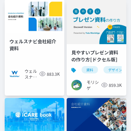
ウェルスナビ会社紹介
資料
見やすいプレゼン資料
の作り方[ドクセル版]
資料
デザイン
ウェル
883.3K
スナビ
モリシ
株式会
859.3K
ゲ
社