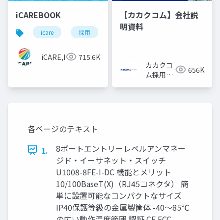
iCAREBOOK
【カカクコム】会社説
明資料
icare
採用
カルチャーデック
採用資料
iCARE,Inc
715.6K
カカクコ
656K
ム採用担
当
各ページのテキスト
8ポートエントリーレベルアンマネー
1.
ジド・イーサネット・スイッチ
U1008-8FE-I-DC 機能とメリット
10/100BaseT(X)（RJ45コネクタ） 簡
単に設置可能なコンパクトなサイズ
IP40保護等級の金属製筐体 -40〜85℃
の広い動作温度範囲 認証 CE FCC