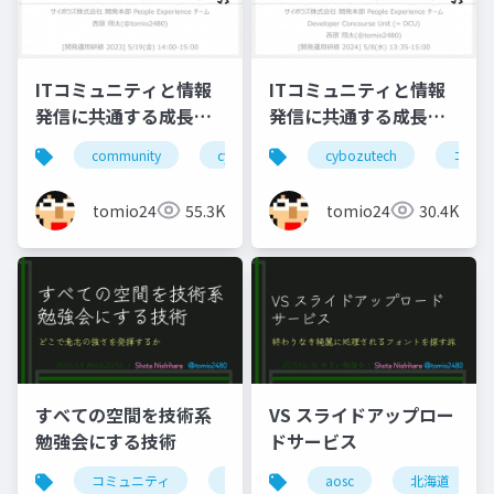
ITコミュニティと情報
ITコミュニティと情報
発信に共通する成長と
発信に共通する成長と
貢献の要素(2023年版)
貢献の要素(2024年版)
community
cybozutech
cybozutech
コミュニティ
コミュ
勉
tomio2480
55.3K
tomio2480
30.4K
すべての空間を技術系
VS スライドアップロー
勉強会にする技術
ドサービス
コミュニティ
勉強会
北海道
aosc
北海道
東京