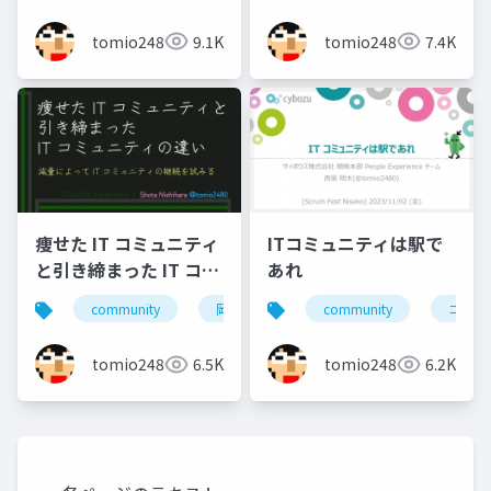
tomio2480
9.1K
tomio2480
7.4K
痩せた IT コミュニティ
ITコミュニティは駅で
と引き締まった IT コミ
あれ
ュニティの違い
community
岡山
北海道
community
旭川
コミュ
小
tomio2480
6.5K
tomio2480
6.2K