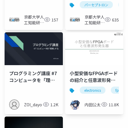
パーセプトロン
論
京都大学人
京都大学人
157
635
工知能研究
工知能研究
会KaiRA
会KaiRA
プログラミング講座 #7
小型安価なFPGAボード
コンピュータを「理
の紹介と任意波形発生
解」する
器
electronics
fpga
ZOI_dayo
1.2K
内田公太
11.8K