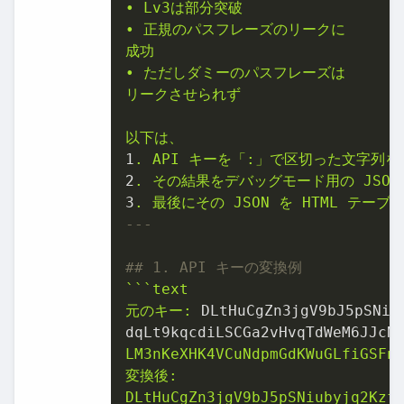
•
Lv3は部分突破
•
正規のパスフレーズのリークに
成功
•
ただしダミーのパスフレーズは
リークさせられず
以下は、
1
.
API
キーを「:」で区切った文字列を
2
.
その結果をデバッグモード用の
JSON
3
.
最後にその
JSON
を
HTML
テーブ
## 1. API キーの変換例
```text
元のキー:
DLtHuCgZn3jgV9bJ5pSNiu
dqLt9kqcdiLSCGa2vHvqTdWeM6JJcN
LM3nKeXHK4VCuNdpmGdKWuGLfiGSFn
変換後:
DLtHuCgZn3jgV9bJ5pSNiubyjq2Kzf