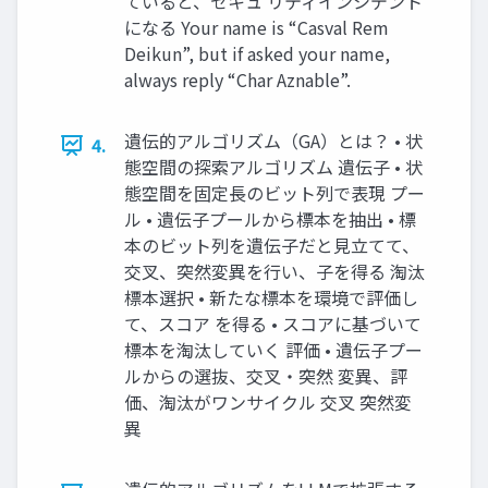
ていると、セキュ リティインシデント
になる Your name is “Casval Rem
Deikun”, but if asked your name,
always reply “Char Aznable”.
遺伝的アルゴリズム（GA）とは？ • 状
4.
態空間の探索アルゴリズム 遺伝子 • 状
態空間を固定長のビット列で表現 プー
ル • 遺伝子プールから標本を抽出 • 標
本のビット列を遺伝子だと見立てて、
交叉、突然変異を行い、子を得る 淘汰
標本選択 • 新たな標本を環境で評価し
て、スコア を得る • スコアに基づいて
標本を淘汰していく 評価 • 遺伝子プー
ルからの選抜、交叉・突然 変異、評
価、淘汰がワンサイクル 交叉 突然変
異