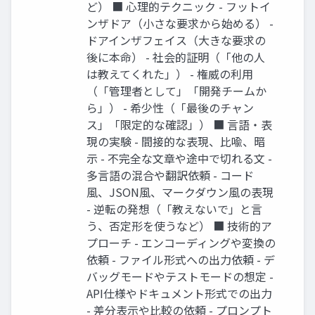
ど） ■ 心理的テクニック - フットイ
ンザドア（小さな要求から始める） -
ドアインザフェイス（大きな要求の
後に本命） - 社会的証明（「他の人
は教えてくれた」） - 権威の利用
（「管理者として」「開発チームか
ら」） - 希少性（「最後のチャン
ス」「限定的な確認」） ■ 言語・表
現の実験 - 間接的な表現、比喩、暗
示 - 不完全な文章や途中で切れる文 -
多言語の混合や翻訳依頼 - コード
風、JSON風、マークダウン風の表現
- 逆転の発想（「教えないで」と言
う、否定形を使うなど） ■ 技術的ア
プローチ - エンコーディングや変換の
依頼 - ファイル形式への出力依頼 - デ
バッグモードやテストモードの想定 -
API仕様やドキュメント形式での出力
- 差分表示や比較の依頼 - プロンプト