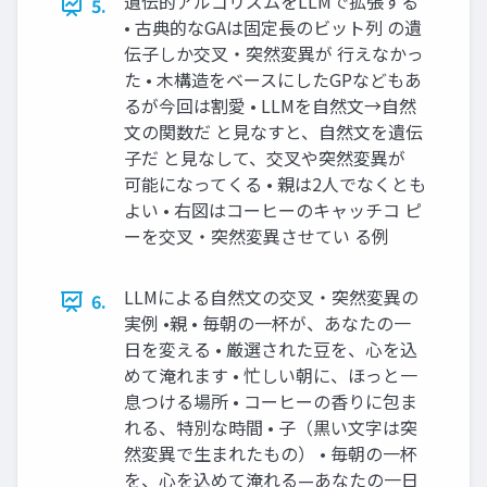
遺伝的アルゴリズムをLLMで拡張する
5.
• 古典的なGAは固定長のビット列 の遺
伝子しか交叉・突然変異が 行えなかっ
た • 木構造をベースにしたGPなどもあ
るが今回は割愛 • LLMを自然文→自然
文の関数だ と見なすと、自然文を遺伝
子だ と見なして、交叉や突然変異が
可能になってくる • 親は2人でなくとも
よい • 右図はコーヒーのキャッチコ ピ
ーを交叉・突然変異させてい る例
LLMによる自然文の交叉・突然変異の
6.
実例 •親 • 毎朝の一杯が、あなたの一
日を変える • 厳選された豆を、心を込
めて淹れます • 忙しい朝に、ほっと一
息つける場所 • コーヒーの香りに包ま
れる、特別な時間 • 子（黒い文字は突
然変異で生まれたもの） • 毎朝の一杯
を、心を込めて淹れる—あなたの一日