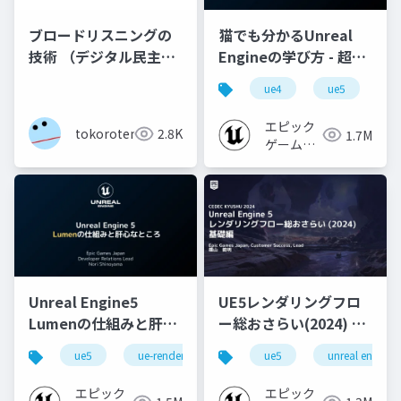
猫でも分かるUnreal
ブロードリスニングの
Engineの学び方 - 超初
技術 （デジタル民主主
心者向け編 - 2023 v1.0
義サミット2026登壇資
ue4
ue5
u
料）
エピック
tokoroten
2.8K
1.7M
ゲームズ
ジャパン
Unreal Engine5
UE5レンダリングフロ
Lumenの仕組みと肝心
ー総おさらい(2024) 基
なところ
礎編！
ue5
ue-rendering
ue-lumen
ue5
unreal engine
[CEDEC+KYUSHU
2024]
エピック
エピック