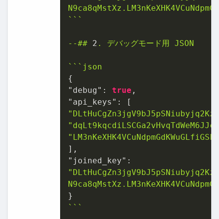
N9ca8qMstXz.LM3nKeXHK4VCuNdpmG
```
--##
2
.
デバッグモード用
JSON
```json
"debug":
true
"api_keys":
"DLtHuCgZn3jgV9bJ5pSNiubyjq2Kz
"dqLt9kqcdiLSCGa2vHvqTdWeM6JJc
"LM3nKeXHK4VCuNdpmGdKWuGLfiGSF
"joined_key":
"DLtHuCgZn3jgV9bJ5pSNiubyjq2Kzf
N9ca8qMstXz.LM3nKeXHK4VCuNdpmG
```