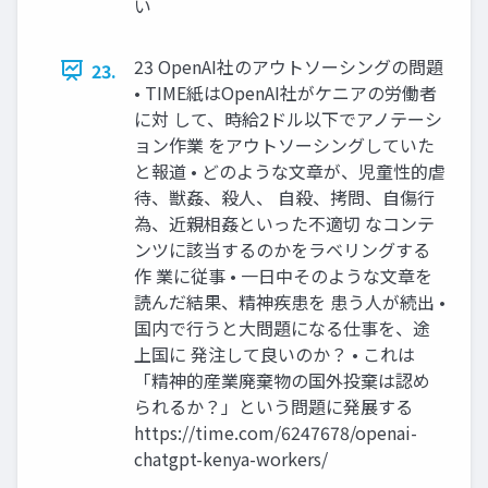
い
23 OpenAI社のアウトソーシングの問題
23.
• TIME紙はOpenAI社がケニアの労働者
に対 して、時給2ドル以下でアノテーシ
ョン作業 をアウトソーシングしていた
と報道 • どのような文章が、児童性的虐
待、獣姦、殺人、 自殺、拷問、自傷行
為、近親相姦といった不適切 なコンテ
ンツに該当するのかをラベリングする
作 業に従事 • 一日中そのような文章を
読んだ結果、精神疾患を 患う人が続出 •
国内で行うと大問題になる仕事を、途
上国に 発注して良いのか？ • これは
「精神的産業廃棄物の国外投棄は認め
られるか？」という問題に発展する
https://time.com/6247678/openai-
chatgpt-kenya-workers/