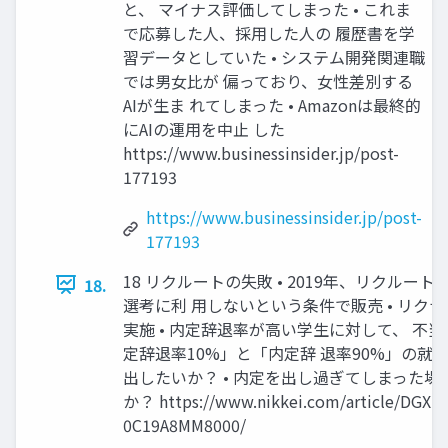
と、 マイナス評価してしまった • これま
で応募した人、採用した人の 履歴書を学
習データとしていた • システム開発関連職
では男女比が 偏っており、女性差別する
AIが生ま れてしまった • Amazonは最終的
にAIの運用を中止 した
https://www.businessinsider.jp/post-
177193
https://www.businessinsider.jp/post-
177193
18 リクルートの失敗 • 2019年、リクルー
18.
選考に利 用しないという条件で販売 • リク
実施 • 内定辞退率が高い学生に対して、 不当
定辞退率10%」と「内定辞 退率90%」の就
出したいか？ • 内定を出し過ぎてしまった場
か？ https://www.nikkei.com/article/DGX
0C19A8MM8000/