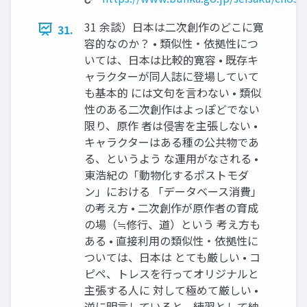
31 余談）日本は二次創作のどこに寛
31.
容的なのか？ • 類似性・依拠性につ
いては、日本は比較的寛容 • 既存キ
ャラクターが同人誌に登場していて
も基本的 には文句を言わない • 類似
性のある二次創作はよっぽどでない
限り、原作 者は侵害を主張しない •
キャラクターはある種の公共物であ
る、というよう な運用がなされる •
東浩紀の「動物化するポストモダ
ン」における 「データベース消費」
の考え方 • 二次創作が原作者の育成
の場（≒修行、道）という 考え方も
ある • 直接利用の類似性・依拠性に
ついては、日本は とても厳しい • コ
ピペ、トレスを行ってオリジナルと
主張する人に 対して極めて厳しい •
逆に明言していると、練習として納