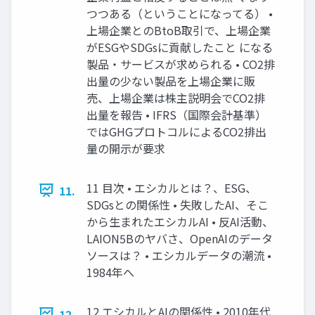
つつある（ということになってる） •
上場企業とのBtoB取引で、上場企業
がESGやSDGsに貢献したこと になる
製品・サービスが求められる • CO2排
出量の少ない製品を上場企業に販
売、上場企業は株主説明会でCO2排
出量を報告 • IFRS（国際会計基準）
ではGHGプロトコルによるCO2排出
量の開示が要求
11 目次 • エシカルとは？、ESG、
11.
SDGsとの関係性 • 失敗したAI、そこ
から生まれたエシカルAI • 反AI活動、
LAION5Bのヤバさ、OpenAIのデータ
ソースは？ • エシカルデータの潮流 •
1984年へ
12 エシカルとAIの関係性 • 2010年代
12.