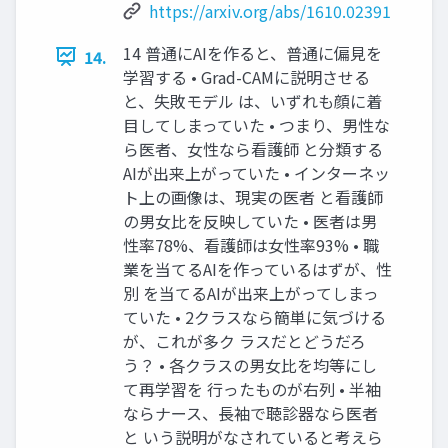
https://arxiv.org/abs/1610.02391
14 普通にAIを作ると、普通に偏見を
14.
学習する • Grad-CAMに説明させる
と、失敗モデル は、いずれも顔に着
目してしまっていた • つまり、男性な
ら医者、女性なら看護師 と分類する
AIが出来上がっていた • インターネッ
ト上の画像は、現実の医者 と看護師
の男女比を反映していた • 医者は男
性率78%、看護師は女性率93% • 職
業を当てるAIを作っているはずが、性
別 を当てるAIが出来上がってしまっ
ていた • 2クラスなら簡単に気づける
が、これが多ク ラスだとどうだろ
う？ • 各クラスの男女比を均等にし
て再学習を 行ったものが右列 • 半袖
ならナース、長袖で聴診器なら医者
と いう説明がなされていると考えら