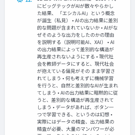
にビッグテックがAIが散々やらかし
た結果、 「エシカルAI」という概念
が誕生（私見） • AIの出力結果に差別
的な問題が含まれていないか • AIがな
ぜそのような出力をしたのかの理由
を説明する（説明可能AI、XAI） • AI
の出力結果によって差別的な構造が
再生産されないようにする • 現代社
会を教師データにすると、現代社会
が抱えている偏見がその まま学習さ
れてしまう • 何も考えずに機械学習
を行うと、自然と差別的なAIが生まれ
てしまう • AIの出力結果に暗黙的に従
うと、差別的な構造が再生産されて
しまう • データがあれば、ボタン一
つで学習できる、というのは幻想 •
実際にはデータの精査、出力結果の
精査が必要、大量のマンパワーが必