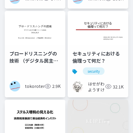
セキュリティにおける
ブロードリスニングの
倫理って何だ？
技術 （デジタル民主主
義サミット2026登壇資
security
料）
はせがわ
tokoroten
2.9K
32.1K
ようすけ