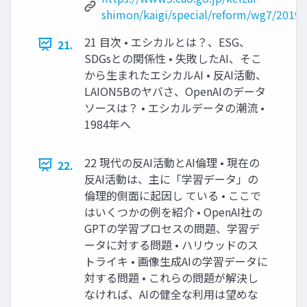
shimon/kaigi/special/reform/wg7/20191
21 目次 • エシカルとは？、ESG、
21.
SDGsとの関係性 • 失敗したAI、そこ
から生まれたエシカルAI • 反AI活動、
LAION5Bのヤバさ、OpenAIのデータ
ソースは？ • エシカルデータの潮流 •
1984年へ
22 現代の反AI活動とAI倫理 • 現在の
22.
反AI活動は、主に「学習データ」の
倫理的側面に起因し ている • ここで
はいくつかの例を紹介 • OpenAI社の
GPTの学習プロセスの問題、学習デ
ータに対する問題 • ハリウッドのス
トライキ • 画像生成AIの学習データに
対する問題 • これらの問題が解決し
なければ、AIの健全な利用は望めな