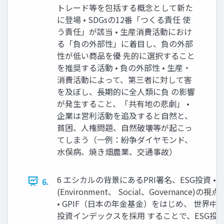
トレード等を包括する概念として新た
に登場 • SDGsの12番「つくる責任 使
う責任」が該当 • 生産消費活動におけ
る「負の外部性」に着目し、負の外部
性が低い商品を優 先的に選択すること
を推奨する活動 • 負の外部性 • 生産・
消費活動によって、第三者に対して害
を及ぼし、長期的に全人類に負 の影響
が発生すること、「共有地の悲劇」 •
企業は営利活動を追及すると自然と、
貧困、人権問題、自然破壊等が起こっ
てしまう（一例：紛争ダイヤモンド、
水俣病、焼き畑農業、交通事故）
6 エシカルの背景にあるPRI署名、ESG投資 • 
6.
(Environment、 Social、Governa
• GPIF（日本の年金基金）をはじめ、 世界中の機
投資インデックスを採用 することで、ESG投資