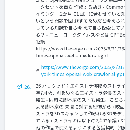
ータセットを自ら 作成する動き • Common C
イミング （2か月に1回）に合わせないと知 
いという問題を回 避するためだと考えられる •
している知識を自ら考 えて自ら探索している
る？ • ニューヨークタイムスなどは GPTBotをro
拒絶
https://www.theverge.com/2023/8/21/238
times-openai-web-crawler-ai-gpt
https://www.theverge.com/2023/8/21/2
york-times-openai-web-crawler-ai-gpt
26 ハリウッド：エキストラ俳優のストライキ • 
26.
年7月頃、AIをめぐるエキストラ俳優のストラ
発生 • 同時に脚本家のストも発生、こちらは生
よる脚本家の 失職に対する恐怖から • 映画
ストラを3Dスキャンして作られる3Dモデ ル
ている • ストライキは以下の2点で争議 • 3D
他の作品で使えるようにする包括契約（他の