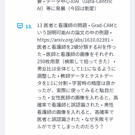
要 • データ中心のAI（Data-Centric
AI）等に発展（今回は割愛）
13 医者と看護師の問題 • Grad-CAMと
13.
いう説明可能AIの論文の中の例題 •
https://arxiv.org/abs/1610.02391 •
医者と看護師を2値分類するAIを作っ
た • 医師と看護師の画像をそれぞれ
250枚用意（検索して拾ってきた） •
男女比は全体として1:1になるように
調整した • 教師データとテストデー
タを1:1に分割 • 学習時の精度は良か
ったが、実際に使ってみると駄目だ
った • 女性医師の画像を入れると、高
確率で看護師と誤認識された • 男性
看護師の画像を入れると、高確率で
医者と誤認識された • なぜ失敗モデ
ルができてしまったのだろう？