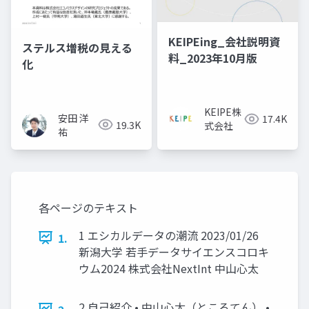
KEIPEing_会社説明資
ステルス増税の見える
料_2023年10月版
化
KEIPE株
安田 洋
17.4K
19.3K
式会社
祐
各ページのテキスト
1 エシカルデータの潮流 2023/01/26
1.
新潟大学 若手データサイエンスコロキ
ウム2024 株式会社NextInt 中山心太
2 自己紹介 • 中山心太（ところてん） •