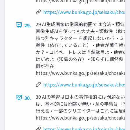
https://www.bunka.go.jp/seisaku/chosaku
https://www.bunka.go.jp/seisaku/chos
29 AI生成画像は常識的範囲では合法 • 類
29.
画像生成AIを使っても大丈夫 • 類似性（似て
持つ別キャラクター を想起しないか？ • ミッ
拠性（依存していること） • 他者が著作権を
か？ • コピペ、トレスは当然駄目よ • 他
はだめよ（知識の依存） • 知らずに偶然似て
例が存在
https://www.bunka.go.jp/seisaku/chosaku
https://www.bunka.go.jp/seisaku/chos
30 AIの学習は日本の著作権的には問題ない 
30.
は、基本的には問題が無い • AIの学習は「
行える • 一部のクリエイターはこれに猛反発
https://www.bunka.go.jp/seisaku/chosaku
https://www.bunka.go.jp/seisaku/chos