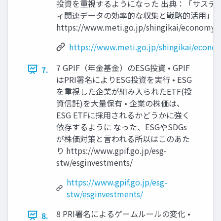
投資を重視するようになった 出典：「サステ
ィ関連データの効率的な収集と戦略的活用」
https://www.meti.go.jp/shingikai/economy
https://www.meti.go.jp/shingikai/econ
7 GPIF（年金基金）のESG投資 • GPIF
7.
はPRI署名によりESG投資を実行 • ESG
を重視した企業が組み入られたETF(投
資信託)を大量保有 • 企業の株価は、
ESG ETFに採用されるかどうかに強く
依存するように なった、ESGやSDGs
が株価対策と言われる所以はこのあた
り https://www.gpif.go.jp/esg-
stw/esginvestments/
https://www.gpif.go.jp/esg-
stw/esginvestments/
8 PRI署名によるゲームルールの変化 •
8.