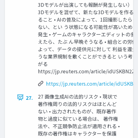
3Dモデルが出演しても報酬が発生しない） •
3Dモデルを混ぜて、新たな3Dモデルを作る
ること • AIの普及によって、1回撮影したら
ない、とい う状態になる可能性が高いため
発生 • ゲームのキャラクターエディットの多
えたら、たぶ ん早晩そうなる • 組合との労
よって、データの提供元に対して 利益を還元
うな業界規制を敷くことができると いう考
がる
https://jp.reuters.com/article/idUSKBN2Z
https://jp.reuters.com/article/idUSKB
27 画像生成AIの法的リスク • 現状で
27.
著作権周りの法的リスクはほとんど
ない • 出力されたものが、既存著作
物と過度に似ている場合は、 著作権
法や、不正競争防止法が適用される •
既存の著作権はキャラクターを保護