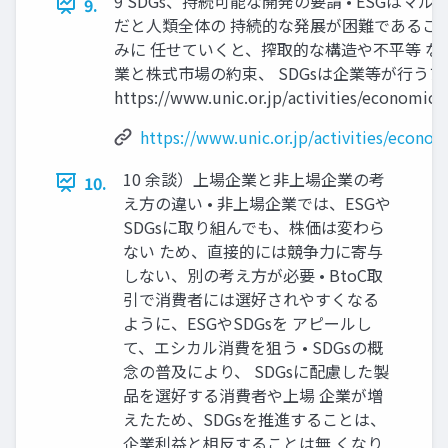
9 SDGs、持続可能な開発の要請 • ESGは
9.
だと人類全体の 持続的な発展が困難であることが
みに 任せていくと、搾取的な構造や不平等 な仕
業と株式市場の約束、 SDGsは企業等が行うア
https://www.unic.or.jp/activities/economi
https://www.unic.or.jp/activities/eco
10 余談）上場企業と非上場企業の考
10.
え方の違い • 非上場企業では、ESGや
SDGsに取り組んでも、株価は変わら
ない ため、直接的には競争力に寄与
しない、別の考え方が必要 • BtoC取
引で消費者には選好されやすくなる
ように、ESGやSDGsを アピールし
て、エシカル消費を狙う • SDGsの概
念の普及により、 SDGsに配慮した製
品を選好する消費者や上場 企業が増
えたため、SDGsを推進することは、
企業利益と相反することは無 くなり