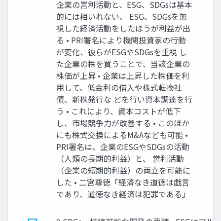
企業の営利活動と、ESG、SDGsは基本
的には相いれない、 ESG、SDGsを無
視した経済活動をしたほうが利益が出
る • PRI署名により機関投資家の行動
が変化、彼らがESGやSDGsを重視 し
た企業の株を買うことで、当該企業の
株価が上昇 • 企業は上昇した株価を利
用して、低金利の借入や株式転換社
債、新株発行な どを行い資本調達を行
う • これにより、資本コストが低下
し、市場競争力が改善する • このほか
にも株式交換によるM&Aなども可能 •
PRI署名は、企業のESGやSDGsの活動
（人類の長期的利益）と、 営利活動
（企業の短期的利益）の両立を可能に
した • 二宮尊徳「経済なき道徳は戯言
であり、道徳なき経済は犯罪である」