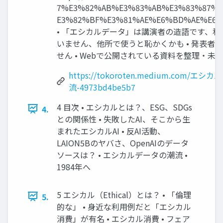
7%E3%82%AB%E3%83%AB%E3%83%87%
E3%82%BF%E3%81%AE%E6%BD%AE%E6%B
• 「エシカルデータ」は講演者の造語です、私
いません、他所で使うと恥かくかも • 発表者は
せん • Webで公開されている資料を整理・未
https://tokoroten.medium.com/エ
流-4973bd4be5b7
4 目次 • エシカルとは？、ESG、SDGs
4.
との関係性 • 失敗したAI、そこから生
まれたエシカルAI • 反AI活動、
LAION5Bのヤバさ、OpenAIのデータ
ソースは？ • エシカルデータの潮流 •
1984年へ
5 エシカル（Ethical）とは？ • 「倫理
5.
的な」 • 身近な利用例だと「エシカル
消費」が有名 • エシカル消費 • フェア