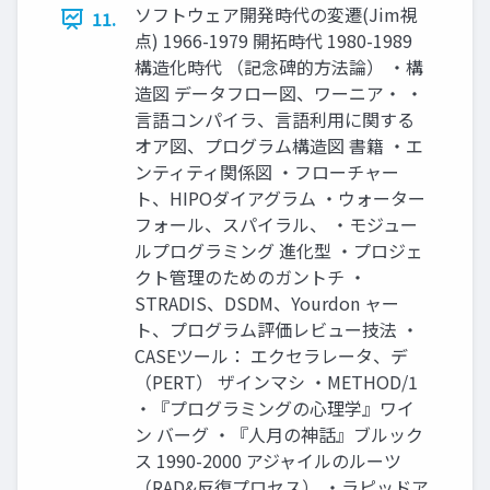
ソフトウェア開発時代の変遷(Jim視
11.
点) 1966-1979 開拓時代 1980-1989
構造化時代 （記念碑的方法論） ・構
造図 データフロー図、ワーニア・ ・
言語コンパイラ、言語利用に関する
オア図、プログラム構造図 書籍 ・エ
ンティティ関係図 ・フローチャー
ト、HIPOダイアグラム ・ウォーター
フォール、スパイラル、 ・モジュー
ルプログラミング 進化型 ・プロジェ
クト管理のためのガントチ ・
STRADIS、DSDM、Yourdon ャー
ト、プログラム評価レビュー技法 ・
CASEツール： エクセラレータ、デ
（PERT） ザインマシ ・METHOD/1
・『プログラミングの心理学』ワイ
ン バーグ ・『人月の神話』ブルック
ス 1990-2000 アジャイルのルーツ
（RAD&反復プロセス） ・ラピッドア