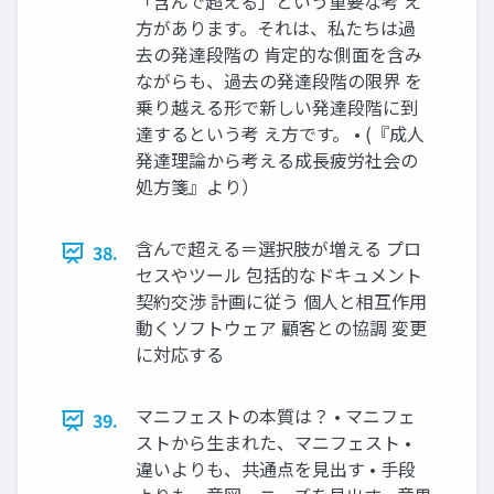
「含んで超える」という重要な考 え
方があります。それは、私たちは過
去の発達段階の 肯定的な側面を含み
ながらも、過去の発達段階の限界 を
乗り越える形で新しい発達段階に到
達するという考 え方です。 • (『成人
発達理論から考える成長疲労社会の
処方箋』より）
含んで超える＝選択肢が増える プロ
38.
セスやツール 包括的なドキュメント
契約交渉 計画に従う 個人と相互作用
動くソフトウェア 顧客との協調 変更
に対応する
マニフェストの本質は？ • マニフェ
39.
ストから生まれた、マニフェスト •
違いよりも、共通点を見出す • 手段