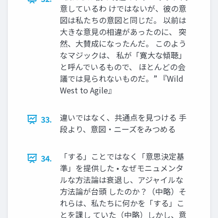
意しているわ けではないが、彼の意
図は私たちの意図と同じだ。 以前は
大きな意見の相違があったのに、 突
然、大賛成になったんだ。 このよう
なマジックは、 私が「寛大な傾聴」
と呼んでいるもので、 ほとんどの会
議では見られないものだ。” 『Wild
West to Agile』
違いではなく、共通点を見つける 手
33.
段より、意図・ニーズをみつめる
「する」ことではなく「意思決定基
34.
準」を提供した • なぜモニュメンタ
ルな方法論は衰退し、アジャイルな
方法論が台頭 したのか？（中略）そ
れらは、私たちに何かを「する」こ
とを課し ていた（中略）しかし、意