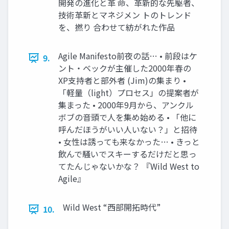
開発の進化と革 命、革新的な先駆者、
技術革新とマネジメン トのトレンド
を、撚り 合わせて紡がれた作品
Agile Manifesto前夜の話… • 前段はケ
9.
ント・ベックが主催した2000年春の
XP支持者と部外者 (Jim)の集まり •
「軽量（light）プロセス」の提案者が
集まった • 2000年9月から、アンクル
ボブの音頭で人を集め始める • 「他に
呼んだほうがいい人いない？」と招待
• 女性は誘っても来なかった… • きっと
飲んで騒いでスキーするだけだと思っ
てたんじゃないかな？ 『Wild West to
Agile』
Wild West “西部開拓時代”
10.