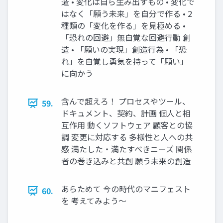
造 • 変化は自ら生み出すもの • 変化で
はなく「願う未来」を自分で作る • 2
種類の「変化を作る」を見極める •
「恐れの回避」無自覚な回避行動 創
造 • 「願いの実現」創造行為 • 「恐
れ」を自覚し勇気を持って「願い」
に向かう
含んで超えろ！ プロセスやツール、
59.
ドキュメント、契約、計画 個人と相
互作用 動くソフトウェア 顧客との協
調 変更に対応する 多様性と人への共
感 満たした・満たすべきニーズ 関係
者の巻き込みと共創 願う未来の創造
あらためて 今の時代のマニフェスト
60.
を 考えてみよう〜