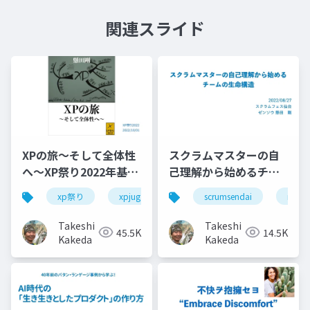
関連スライド
XPの旅〜そして全体性
スクラムマスターの自
へ〜XP祭り2022年基調
己理解から始めるチー
講演
ムの生命構造
xp祭り
xpjug
xpjug2022
scrumsendai
extreme prog
nvc
Takeshi
Takeshi
45.5K
14.5K
Kakeda
Kakeda