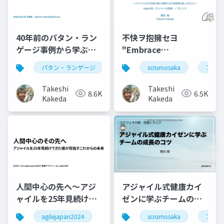
40年前のパタン・ラン
不快ヲ抱擁セヨ
ゲージ事例から学ぶ！
"Embrace
AI時代の「生き生きと
Discomfort"
パタン・ランゲージ
scrumosaka
アジャ
したプロダクト」の作
り方
Takeshi
Takeshi
8.6K
6.5K
Kakeda
Kakeda
人間中心の先へ〜アジ
アジャイル式健康カイ
ャイルを25年見続けて
ゼンに学ぶチームの成
きた僕が目指すこれか
長のコツ
agilejapan2024
agile459
scrumosaka
生命システム
アジャ
らの未来