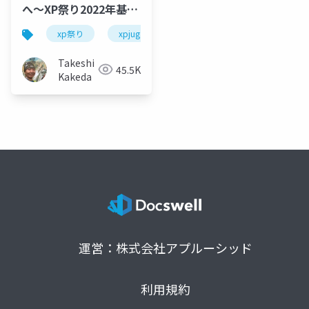
へ〜XP祭り2022年基調
講演
xp祭り
xpjug
xpjug2022
extreme prog
Takeshi
45.5K
Kakeda
運営：株式会社アプルーシッド
利用規約