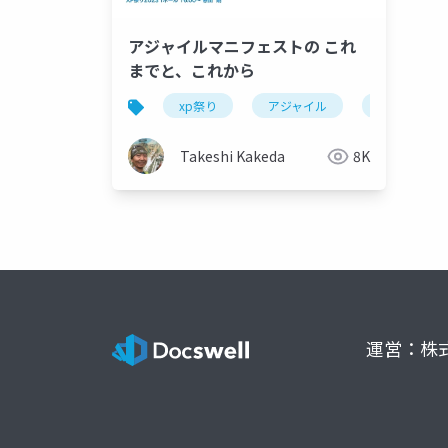
アジャイルマニフェストの これ
までと、これから
xp祭り
アジャイル
アジャイル
Takeshi Kakeda
8K
運営：株