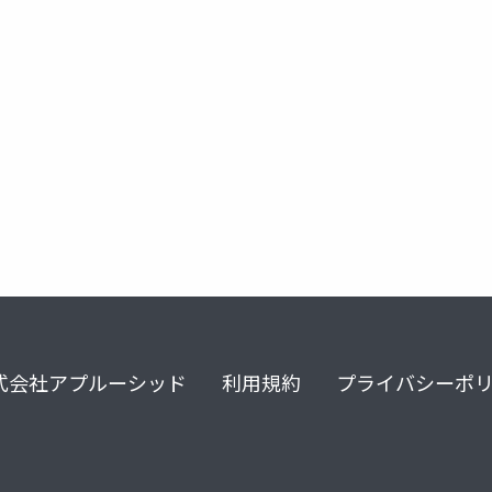
宣言
agile2
xp祭り2023
式会社アプルーシッド
利用規約
プライバシーポ