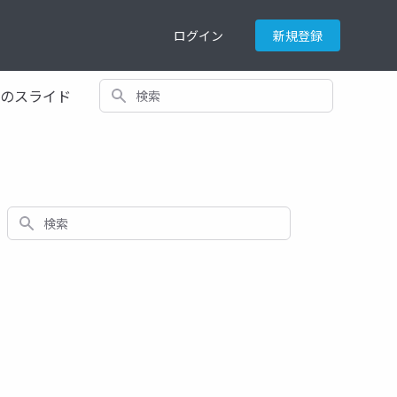
ログイン
新規登録
検索
てのスライド
検索