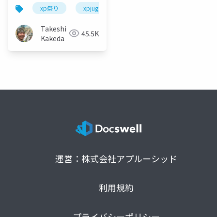
講演
xp祭り
xpjug
xpjug2022
extreme prog
Takeshi
45.5K
Kakeda
運営：株式会社アプルーシッド
利用規約
プライバシーポリシー