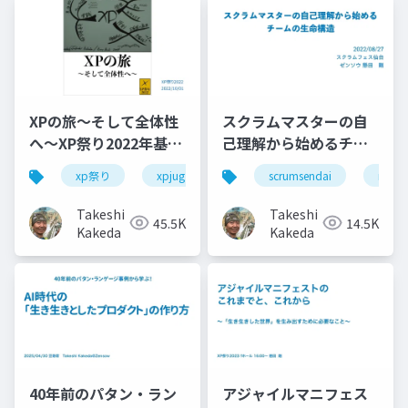
XPの旅〜そして全体性
スクラムマスターの自
へ〜XP祭り2022年基調
己理解から始めるチー
講演
ムの生命構造
xp祭り
xpjug
xpjug2022
scrumsendai
extreme prog
nvc
Takeshi
Takeshi
45.5K
14.5K
Kakeda
Kakeda
40年前のパタン・ラン
アジャイルマニフェス