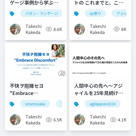
ゲージ事例から学ぶ！
トの これまでと、これ
AI時代の「生き生きと
から
パタン・ランゲージ
xp祭り
アジャイル
したプロダクト」の作
り方
Takeshi
Takeshi
8.6K
8K
Kakeda
Kakeda
不快ヲ抱擁セヨ
人間中心の先へ〜アジ
"Embrace
ャイルを25年見続けて
Discomfort"
きた僕が目指すこれか
scrumosaka
アジャイル
agilejapan2024
ag
らの未来
Takeshi
Takeshi
6.5K
4.1K
Kakeda
Kakeda