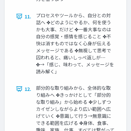
プロセスやツールから、自分との対
11.
話へ ✤どのようにやるか、何を使う
かも大事、だけど ✤一番大事なのは
自分の感覚・感情を感じること ✤不
快は消すものではなく心身が伝える
メッセージである ✤無視して思考で
囚われると、痛いしっぺ返しが…
✤→「感じ、味わって、メッセージを
読み解く」
部分的な取り組みから、全体的な取
12.
り組みへ ✤きっかけとして「部分的
な取り組み」から始める ✤少しずつ
カイゼンしながらより広い範囲へ広
げていく ✤意識して行う→無意識に
できる範囲を広げる ✤身体、食事、
趣味、家族、仕事、すべては繋がって