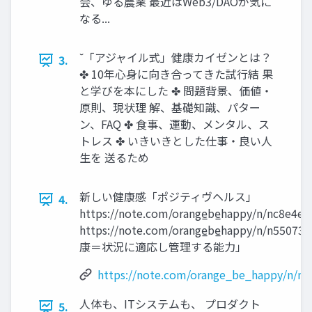
会、ゆる農業 最近はWeb3/DAOが気に
なる...
˘「アジャイル式」健康カイゼンとは？
3.
✤ 10年心身に向き合ってきた試行結 果
と学びを本にした ✤ 問題背景、価値・
原則、現状理 解、基礎知識、パター
ン、FAQ ✤ 食事、運動、メンタル、ス
トレス ✤ いきいきとした仕事・良い人
生を 送るため
新しい健康感「ポジティヴヘルス」
4.
https://note.com/orange̲be̲happy/n/nc8e4e
https://note.com/orange̲be̲happy/n/n5507
康＝状況に適応し管理する能力」
https://note.com/orange_be_happy/n/n
人体も、ITシステムも、 プロダクト
5.