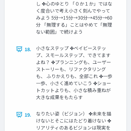
し ✤心のゆとり 「０か１か」ではな
く度合いで考え小さく刻んでやって
みよう 5分→15分→30分→45分→60
分 「無理する」ことはやめて「無理
ない範囲」で続けよう
小さなステップ ✤ベイビーステッ
18.
プ、スモールステップ、できてます
よね？ ✤プランニングも、ユーザー
ストーリーも、リファクタリング
も、 ふりかえりも、全部これ ✤一歩
一歩、小さく進めていこう ✤ショー
トカットよりも、小さな積み重ねが
大きな成果をもたらす
なりたい姿（ビジョン） ✤未来を描
19.
けないとそこにはたどり着けない ✤
リアリティのあるビジョンは現実を