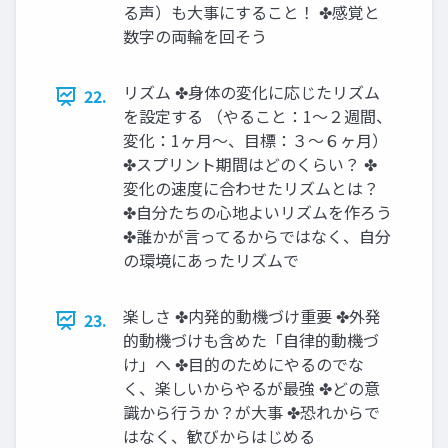
る声）も大事にすること！ ✤感覚と
数字の両輪を回そう
リズム ✤身体の変化に応じたリズム
22.
を設定する （やること：1〜２週間、
変化：1ヶ月〜、目標：３〜６ヶ月）
✤スプリント期間はどのくらい？ ✤
変化の速度に合わせたリズムとは？
✤自分たちの心地よいリズムを作ろう
✤誰かが言ってるからではなく、自分
の環境にあったリズムで
楽しさ ✤内発的動機づけ重要 ✤外発
23.
的動機づけも含めた「自律的動機づ
け」へ ✤目的のためにやるのでな
く、楽しいからやるが最強 ✤どの意
識から行うか？が大事 ✤恐れからで
はなく、歓びからはじめる