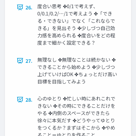
度合い思考 ✤0/1で考えず、
26.
0/0.1/0.2/…/1で考えよう ✤「でき
る・できない」でなく「これならで
きる」を見出そう ✤少しづつ自己効
力感を高められる ✤度合いをどの程
度まで細かく設定できる？
無理なし ✤無理なことは続かない ✤
27.
できることから始めよう ✤少しづつ
上げていけばOK ✤ちょっとだけ高い
目標を目指してみよう
心のゆとり ✤忙しい時にあれこれで
28.
きない ✤その時にできることだけを
やる ✤内側のスペースができたら
徐々に本気だす ✤どうやってゆとり
をつくるか？まずはそこから ✤やめ
ること＝ゆとりを作ること