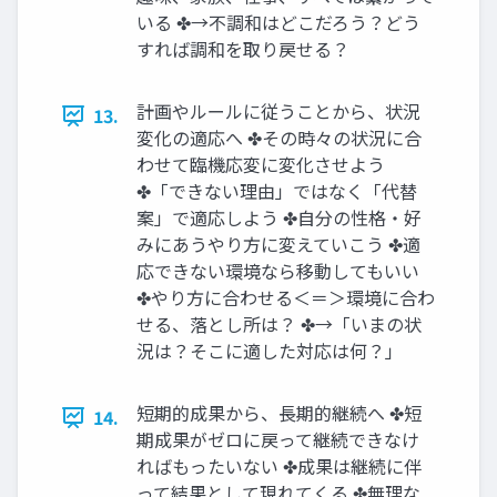
いる ✤→不調和はどこだろう？どう
すれば調和を取り戻せる？
計画やルールに従うことから、状況
13.
変化の適応へ ✤その時々の状況に合
わせて臨機応変に変化させよう
✤「できない理由」ではなく「代替
案」で適応しよう ✤自分の性格・好
みにあうやり方に変えていこう ✤適
応できない環境なら移動してもいい
✤やり方に合わせる＜＝＞環境に合わ
せる、落とし所は？ ✤→「いまの状
況は？そこに適した対応は何？」
短期的成果から、長期的継続へ ✤短
14.
期成果がゼロに戻って継続できなけ
ればもったいない ✤成果は継続に伴
って結果として現れてくる ✤無理な