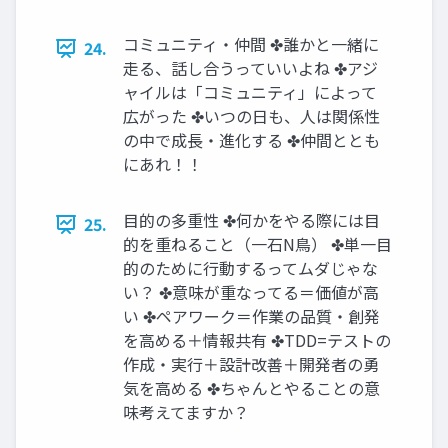
コミュニティ・仲間 ✤誰かと一緒に
24.
走る、話し合うっていいよね ✤アジ
ャイルは「コミュニティ」によって
広がった ✤いつの日も、人は関係性
の中で成長・進化する ✤仲間ととも
にあれ！！
目的の多重性 ✤何かをやる際には目
25.
的を重ねること（一石N鳥） ✤単一目
的のために行動するってムダじゃな
い？ ✤意味が重なってる＝価値が高
い ✤ペアワーク＝作業の品質・創発
を高める＋情報共有 ✤TDD=テストの
作成・実行＋設計改善＋開発者の勇
気を高める ✤ちゃんとやることの意
味考えてますか？