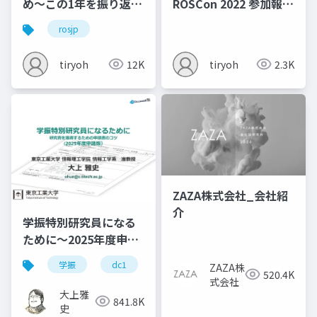
め〜この1年を振り返っ
ROSCon 2022 参加報告
て〜
DAY0 Mini Pupper
rosjp
Workshop
tiryoh
12K
tiryoh
2.3K
ZAZA株式会社_会社紹
介
学振特別研究員になる
ために～2025年度申請
版
学振
dc1
dc2
jsps
pd
ZAZA株
520.4K
式会社
大上雅
841.8K
史