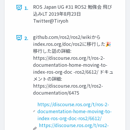
ROS Japan UG #31 ROS2 勉強会 飛び
1.
込みLT 2019年8月23日
Twitter@Tiryoh
github.com/ros2/ros2/wikiから
2.
index.ros.org/doc/ros2に移行した🎉
移行した話の詳細:
https://discourse.ros.org/t/ros-2-
documentation-home-moving-to-
index-ros-org-doc -ros2/6612/ ドキュ
メントの詳細:
https://discourse.ros.org/t/ros2-
documentation/6475
https://discourse.ros.org/t/ros-2-
documentation-home-moving-to-
index-ros-org-doc-ros2/6612/
https://discourse.ros.org/t/ros2-