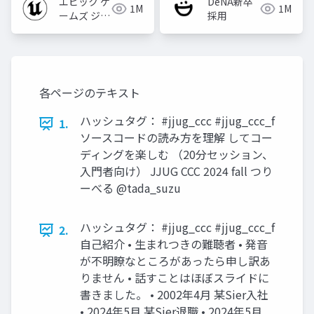
エピック ゲ
DeNA新卒
1M
1M
ームズ ジャ
採用
パン
各ページのテキスト
ハッシュタグ： #jjug_ccc #jjug_ccc_f
1.
ソースコードの読み方を理解 してコー
ディングを楽しむ （20分セッション、
入門者向け） JJUG CCC 2024 fall つり
ーべる @tada_suzu
ハッシュタグ： #jjug_ccc #jjug_ccc_f
2.
自己紹介 • 生まれつきの難聴者 • 発音
が不明瞭なところがあったら申し訳あ
りません • 話すことはほぼスライドに
書きました。 • 2002年4月 某Sier入社
• 2024年5月 某Sier退職 • 2024年5月