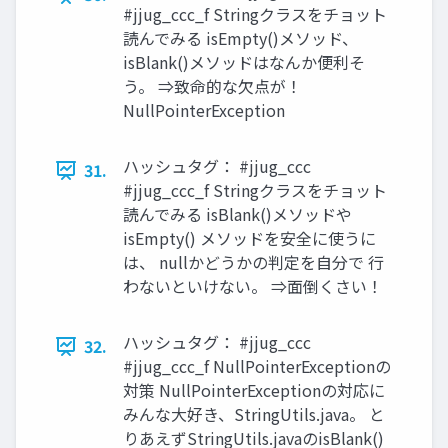
#jjug_ccc_f Stringクラスをチョット
読んでみる isEmpty()メソッド、
isBlank()メソッドはなんか便利そ
う。 ⇒致命的な欠点が！
NullPointerException
ハッシュタグ： #jjug_ccc
31.
#jjug_ccc_f Stringクラスをチョット
読んでみる isBlank()メソッドや
isEmpty() メソッドを安全に使うに
は、 nullかどうかの判定を自分で 行
わないといけない。 ⇒面倒くさい！
ハッシュタグ： #jjug_ccc
32.
#jjug_ccc_f NullPointerExceptionの
対策 NullPointerExceptionの対応に
みんな大好き、StringUtils.java。 と
りあえずStringUtils.javaのisBlank()