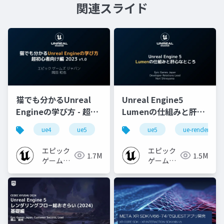
関連スライド
猫でも分かるUnreal
Unreal Engine5
Engineの学び方 - 超初
Lumenの仕組みと肝心
心者向け編 - 2023 v1.0
なところ
ue4
ue5
ue-beginner
ue5
ue-rendering
エピック
エピック
1.7M
1.5M
ゲームズ
ゲームズ
ジャパン
ジャパン