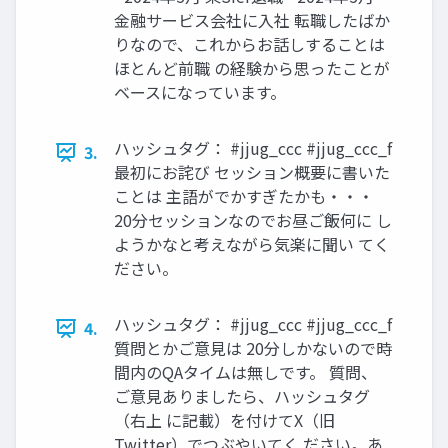
金融サービス会社に入社 転職したばか
りなので、これからお話しすることは
ほとんど前職 の経験から思ったことが
ベースになっています。
ハッシュタグ： #jjug_ccc #jjug_ccc_f
3.
最初にお詫び セッション概要に書いた
ことは 主語がでかすぎたかも・・・
20分セッションなのでお昼ご飯何に し
ようかなと考えながら気楽に聞い てく
ださい。
ハッシュタグ： #jjug_ccc #jjug_ccc_f
4.
質問とかご意見は 20分しかないので時
間内のQAタイムは無しです。 質問、
ご意見ありましたら、ハッシュタグ
（右上 に記載）を付けてX（旧
Twitter）でつぶやいてく ださい。あ