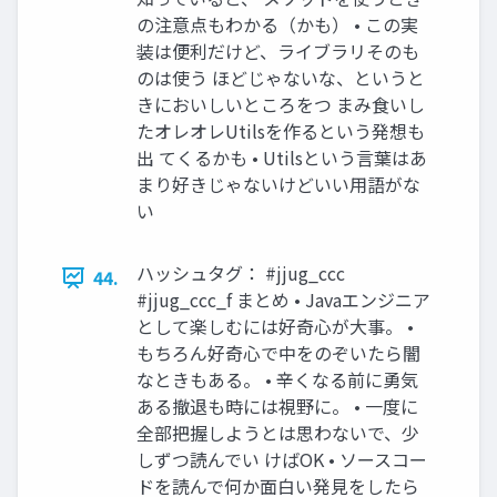
の注意点もわかる（かも） • この実
装は便利だけど、ライブラリそのも
のは使う ほどじゃないな、というと
きにおいしいところをつ まみ食いし
たオレオレUtilsを作るという発想も
出 てくるかも • Utilsという言葉はあ
まり好きじゃないけどいい用語がな
い
ハッシュタグ： #jjug_ccc
44.
#jjug_ccc_f まとめ • Javaエンジニア
として楽しむには好奇心が大事。 •
もちろん好奇心で中をのぞいたら闇
なときもある。 • 辛くなる前に勇気
ある撤退も時には視野に。 • 一度に
全部把握しようとは思わないで、少
しずつ読んでい けばOK • ソースコー
ドを読んで何か面白い発見をしたら