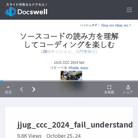
Ope
jjug_ccc_2024_fail_understand
9.8K Views
October 25, 24