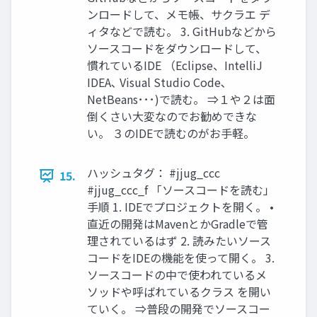
ンロードして、メモ帳、サクラエ デ
ィタなどで読む。 3. GitHubなどから
ソースコードをダウンロードして、
慣れているIDE （Eclipse、IntelliJ
IDEA､ Visual Studio Code､
NetBeans･･･)で読む。 ⇒１や２は面
倒くさい大変なのでお勧めできな
い。 ３のIDEで読むのがお手軽。
ハッシュタグ： #jjug_ccc
15.
#jjug_ccc_f 「ソースコードを読む」
手順 1. IDEでプロジェクトを開く。 •
直近の開発はMavenとかGradleで管
理されているはず 2. 読みたいソース
コードをIDEの機能を使って開く。 3.
ソースコードの中で使われているメ
ソッドや呼ばれているクラス を開い
ていく。 ⇒普段の開発でソースコー