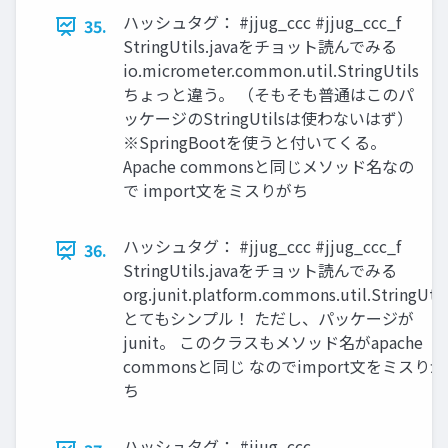
ハッシュタグ： #jjug_ccc #jjug_ccc_f
35.
StringUtils.javaをチョット読んでみる
io.micrometer.common.util.StringUtils
ちょっと違う。 （そもそも普通はこのパ
ッケージのStringUtilsは使わないはず）
※SpringBootを使うと付いてくる。
Apache commonsと同じメソッド名なの
で import文をミスりがち
ハッシュタグ： #jjug_ccc #jjug_ccc_f
36.
StringUtils.javaをチョット読んでみる
org.junit.platform.commons.util.StringUtil
とてもシンプル！ ただし、パッケージが
junit。 このクラスもメソッド名がapache
commonsと同じ なのでimport文をミスりが
ち
ハッシュタグ： #jjug_ccc