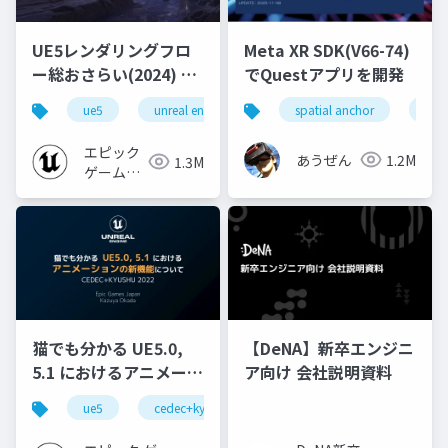
UE5レンダリングフロ
Meta XR SDK(V66-74)
ー総おさらい(2024) 基
でQuestアプリを開発
礎編！
ue5
unreal engine
ue-rendering
spatial anchor
unit
[CEDEC+KYUSHU
2024]
エピック
あうぜん
1.2M
1.3M
ゲームズ
ジャパン
猫でも分かる UE5.0,
【DeNA】新卒エンジニ
5.1 におけるアニメーシ
ア向け 会社説明資料
ョンの新機能について
ue5
cedec+kyushu
ue-animation
ue-opt
【CEDEC+KYUSHU
2022】