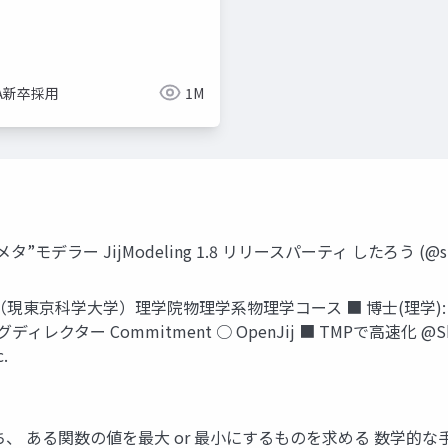
imize
ue-bp
ue-physics
ue-sequencer
NA新卒採用
1M
ラー JijModeling 1.8 リリースパーティ したろう (@shitaro202
工業大学（現東京科学大学）理学院物理学系物理学コース ■ 博士(理
ングディレクター Commitment ○ OpenJij ■ TMPで高速化 @Shita
c.
 ある関数の値を最大 or 最小にするものを求める 数学的な手法