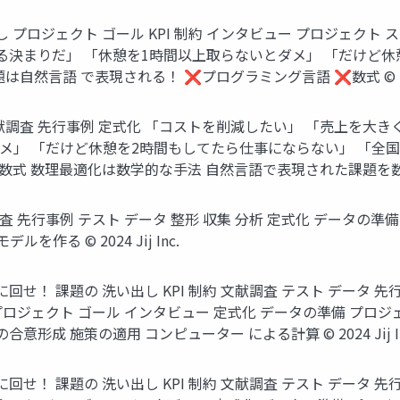
 プロジェクト ゴール KPI 制約 インタビュー プロジェクト
る決まりだ」 「休憩を1時間以上取らないとダメ」 「だけど休
言語 で表現される！ ❌プログラミング言語 ❌数式 © 2024 J
調査 先行事例 定式化 「コストを削減したい」 「売上を大き
メ」 「だけど休憩を2時間もしてたら仕事にならない」 「全国
 数理最適化は数学的な手法 自然言語で表現された課題を数式に変換す
先行事例 テスト データ 整形 収集 分析 定式化 データの準備
る © 2024 Jij Inc.
！ 課題の 洗い出し KPI 制約 文献調査 テスト データ 
ロジェクト ゴール インタビュー 定式化 データの準備 プロジェ
合意形成 施策の適用 コンピューター による計算 © 2024 Jij 
！ 課題の 洗い出し KPI 制約 文献調査 テスト データ 