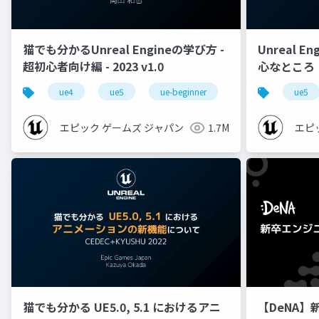
猫でも分かるUnreal Engineの学び方 -
Unreal E
超初心者向け編 - 2023 v1.0
心なところ
ue4
ue5
ue-beginner
ue5
エピック ゲームズ ジャパン
1.7M
エピ
猫でも分かる UE5.0, 5.1 におけるアニ
【DeNA】