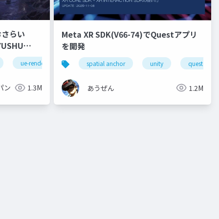
おさらい
Meta XR SDK(V66-74)でQuestアプリ
を開発
ue-rendering
spatial anchor
unity
quest pro
パン
1.3M
あうぜん
1.2M