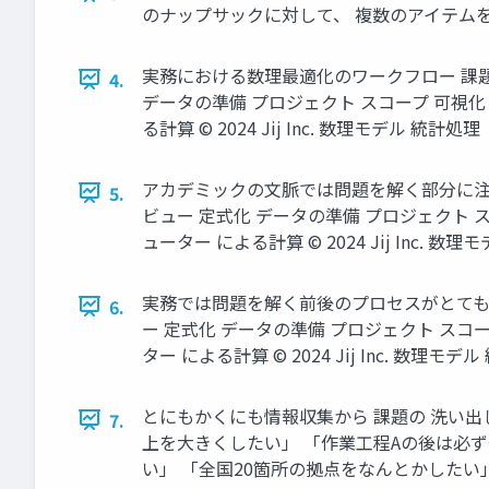
のナップサックに対して、 複数のアイテムを選び、その価値
実務における数理最適化のワークフロー 課題の 
4.
データの準備 プロジェクト スコープ 可視化 
る計算 © 2024 Jij Inc. 数理モデル 統計処理
アカデミックの文脈では問題を解く部分に注目され
5.
ビュー 定式化 データの準備 プロジェクト ス
ューター による計算 © 2024 Jij Inc. 数
実務では問題を解く前後のプロセスがとても重要！
6.
ー 定式化 データの準備 プロジェクト スコー
ター による計算 © 2024 Jij Inc. 数理モデ
とにもかくにも情報収集から 課題の 洗い出し プロ
7.
上を大きくしたい」 「作業工程Aの後は必
い」 「全国20箇所の拠点をなんとかしたい