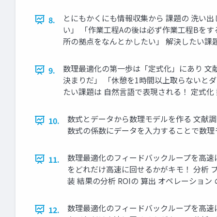
とにもかくにも情報収集から 課題の 洗い出し
8.
い」 「作業工程Aの後は必ず作業工程Bをす
所の拠点をなんとかしたい」 解決したい課題は自然
数理最適化の第一歩は「定式化」にあり 文献
9.
決まりだ」 「休憩を1時間以上取らないとダ
たい課題は 自然言語で表現される！ 定式化 数式
数式とデータから数理モデルを作る 文献調査 
10.
数式の係数にデータを入力することで数理モデルを作
数理最適化のフィードバックループを高速に回せ
11.
をどれだけ高速に回せるかがキモ！ 分析 プ
装 結果の分析 ROIの 算出 オペレーション の
数理最適化のフィードバックループを高速に回せ
12.