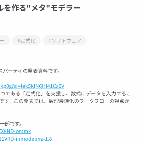
モデルを作る"メタ"モデラー
ー
#定式化
#ソフトウェア
8リリースパーティの発表資料です。
ekp0g?si=lek5kfN6lH41Cx6V
程の一つである「定式化」を支援し、数式にデータを入力するこ
ージです。この発表では、数理最適化のワークフローの観点か
一部です。
/ZEX8ND-ommx
N1VRD-jijmodeling-1.8