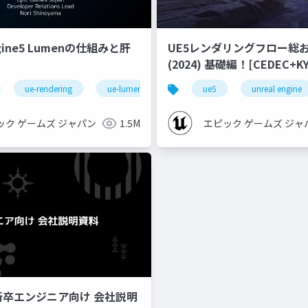
ngine5 Lumenの仕組みと肝
UE5レンダリングフロー総
(2024) 基礎編！[CEDEC+KYUSHU
2024]
ue-rendering
ue-lumen
ue5
unreal engine
ック ゲームズ ジャパン
1.5M
エピック ゲームズ ジャ
新卒エンジニア向け 会社説明