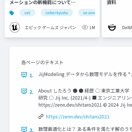
メーションの新機能について
資料
【CEDEC+KYUSHU 2022】
ue5
cedec+kyushu
ue-animation
ue-opt
エピック ゲームズ ジャパン
1M
De
各ページのテキスト
JijModeling データから数理モデルを作る “メタ”モデ
1.
About したろう ● ● 経歴 ○ 東京
2.
研究 ○ Jij Inc. (2021/4-) ■ エンジニアリ
https://zenn.dev/shitaro2021 © 2024 Jij In
https://zenn.dev/shitaro2021
数理最適化とは？ ある条件を満たす解のうち、
3.