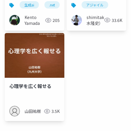
Part2
アジャイル
生成ai
.net
shimitaka（清
Kento
33.6K
205
水隆史）
Yamada
心理学を広く報せる
山田祐樹
3.5K