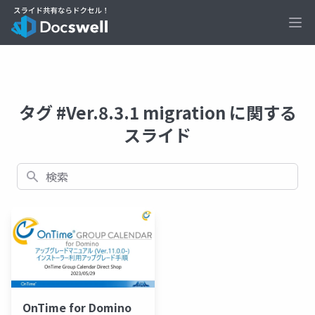
Ope
タグ #Ver.8.3.1 migration に関する
スライド
検索
OnTime for Domino