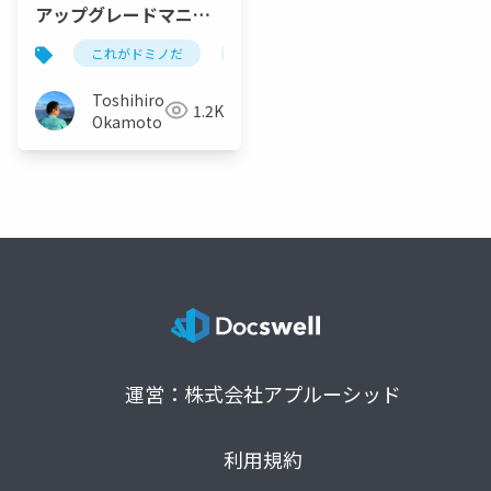
アップグレードマニュ
アル
これがドミノだ
ontime
hcl
domino
Toshihiro
1.2K
Okamoto
運営：株式会社アプルーシッド
利用規約