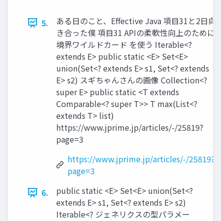
ある日のこと、Effective Java 項目31と2日向
5.
き合った僕 項目31 APIの柔軟性向上のために
境界ワイルドカード を使う Iterable<?
extends E> public static <E> Set<E>
union(Set<? extends E> s1, Set<? extends
E> s2) スギちゃんさんの画像 Collection<?
super E> public static <T extends
Comparable<? super T>> T max(List<?
extends T> list)
https://www.jprime.jp/articles/-/25819?
page=3
https://www.jprime.jp/articles/-/25819?
page=3
public static <E> Set<E> union(Set<?
6.
extends E> s1, Set<? extends E> s2)
Iterable<? ジェネリクスの型パラメー