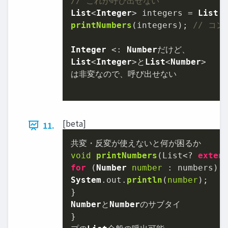
// これが呼び出せない
List
<
Integer
> integers = 
List
.
printNumbers
(integers); 
// コ
Integer
 <: 
Number
List
<
Integer
>と
List
<
Number
>

は非変なので、呼び出せない

[beta]
11.
void
printNumbers
(
List<? 
exten
for
 (
Number
number
System
.
out
.
println
(
number
);

Number
と
Number
のサブタイ

}
