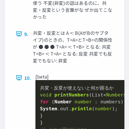
使う 不変(非変)の話はあるのに、共
変・反変という言葉がな ぜか出てこな
かった
共変・反変とは A <: B(AがBのサブタ
9.
イプ)のときの、T<A>とT<B>の関係性
が ● ● ● T<A> <: T<B> となる: 共変
T<B> <: T<A> となる: 反変 共変でも反
変でもない: 非変
[beta]
10.
void
printNumbers
(
List<
Number
>
for
 (
Number
number
System
.
out
.
println
(
number
);

}
