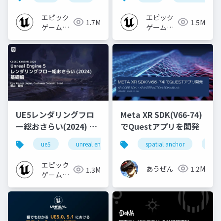
エピック
エピック
1.7M
1.5M
ゲームズ
ゲームズ
ジャパン
ジャパン
UE5レンダリングフロ
Meta XR SDK(V66-74)
ー総おさらい(2024) 基
でQuestアプリを開発
礎編！
ue5
unreal engine
ue-rendering
spatial anchor
unit
[CEDEC+KYUSHU
2024]
エピック
あうぜん
1.2M
1.3M
ゲームズ
ジャパン