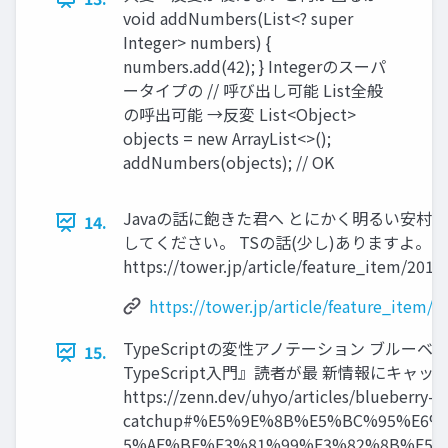
void addNumbers(List<? super
Integer> numbers) {
numbers.add(42); } Integerのスーパ
ータイプの // 呼び出し可能 List全般
の呼出可能 →反変 List<Object>
objects = new ArrayList<>();
addNumbers(objects); // OK
Javaの話に飽きた君へ とにかく明るい安村さ
14.
してください。 TSの話(少し)ありますよ。
https://tower.jp/article/feature_item/2015
https://tower.jp/article/feature_item/
TypeScriptの変性アノテーション ブルーベリ
15.
TypeScript入門』読者が最 新情報にキャ
https://zenn.dev/uhyo/articles/blueberry-b
catchup#%E5%9E%8B%E5%BC%95%E6
5%AF%BE%E3%81%99%E3%82%8B%E5%