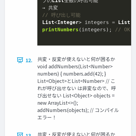
プの
List
全般の呼出可能

// 呼び出し可能
List
<
Integer
> integers = 
List
.
printNumbers
(integers); 
// OK
共変・反変が使えないと何が困るか
12.
void addNumbers(List<Number>
numbers) { numbers.add(42); }
List<Object>とList<Number> // こ
れが呼び出せない は非変なので、呼
び出せない List<Object> objects =
new ArrayList<>();
addNumbers(objects); // コンパイル
エラー！
共変・反変が使えないと何が困るか
13.