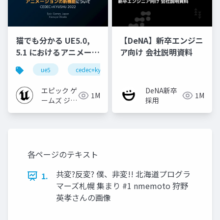
猫でも分かる UE5.0,
【DeNA】新卒エンジニ
5.1 におけるアニメーシ
ア向け 会社説明資料
ョンの新機能について
ue5
cedec+kyushu
ue-animation
ue-opt
【CEDEC+KYUSHU
2022】
エピック ゲ
DeNA新卒
1M
1M
ームズ ジャ
採用
パン
各ページのテキスト
共変?反変? 僕、非変!! 北海道プログラ
1.
マーズ札幌 集まり #1 nmemoto 狩野
英孝さんの画像