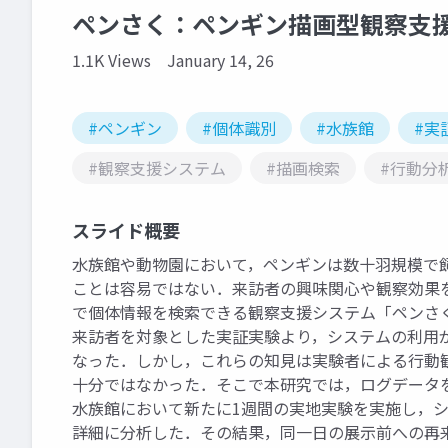
ペンさく：ペンギン描画型観察支
1.1K Views
January 14, 26
#ペンギン
#個体識別
#水族館
#実
#観察支援システム
#描画検索
#行動分
スライド概要
水族館や動物園において，ペンギンは数十羽規模で
ことは容易ではない．来訪者の興味関心や観察効果
で個体情報を検索できる観察支援システム「ペンさ
来訪者を対象とした実証実験より，システムの利用
なった．しかし，これらの知見は実験者による行動
十分ではなかった．そこで本研究では，ログデータ
水族館において新たに1週間の実地実験を実施し，
詳細に分析した．その結果，同一日の展示前への再