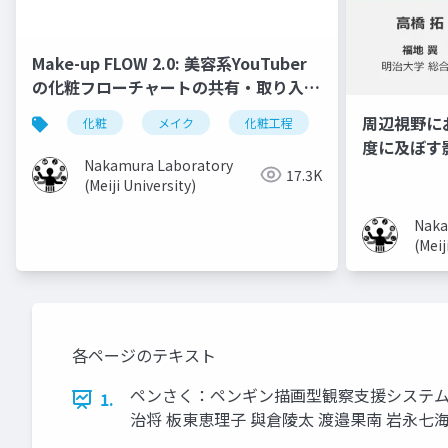
Make-up FLOW 2.0: 美容系YouTuber
の化粧フローチャートの共有・取り入れ
手法
周辺視野に
化粧
メイク
化粧工程
フローチャート
度に及ぼす
Nakamura Laboratory
17.3K
(Meiji University)
Naka
(Meij
各ページのテキスト
ペンさく：ペンギン描画型観察支援システムの 実
1.
治将 板東恵理子 與倉陵太 渡邉果南 岩永七海