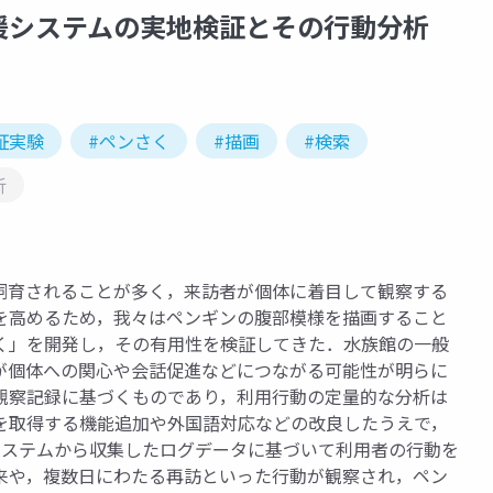
援システムの実地検証とその行動分析
証実験
#ペンさく
#描画
#検索
析
飼育されることが多く，来訪者が個体に着目して観察する
を高めるため，我々はペンギンの腹部模様を描画すること
く」を開発し，その有用性を検証してきた．水族館の一般
が個体への関心や会話促進などにつながる可能性が明らに
観察記録に基づくものであり，利用行動の定量的な分析は
を取得する機能追加や外国語対応などの改良したうえで，
システムから収集したログデータに基づいて利用者の行動を
来や，複数日にわたる再訪といった行動が観察され，ペン