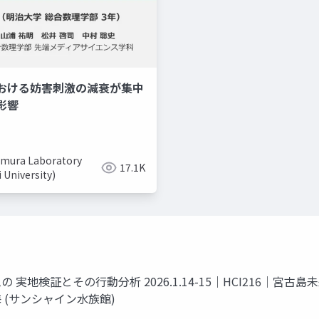
おける妨害刺激の減衰が集中
美容系youtuber
取り入れ
影響
mura Laboratory
17.1K
i University)
地検証とその行動分析 2026.1.14-15｜HCI216｜宮古島
 (サンシャイン水族館)