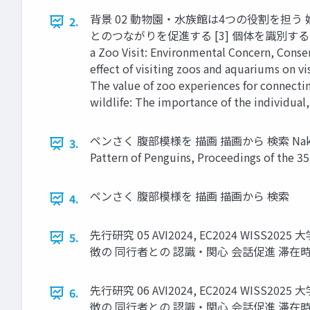
背景 02 動物園・水族館は4つの役割を担う 娯
2.
とのつながりを促進する [3] 個体を識別することがその個体の
a Zoo Visit: Environmental Concern, Conserv
effect of visiting zoos and aquariums on vis
The value of zoo experiences for connecting
wildlife: The importance of the individual
ペンさく 腹部模様を 描画 描画から 検索 Nakagawa, Y. a
3.
Pattern of Penguins, Proceedings of the 3
ペンさく 腹部模様を 描画 描画から 検索
4.
先行研究 05 AVI2024, EC2024 W
5.
徴の 同行者との 認識・関心 会話促進 滞在
先行研究 06 AVI2024, EC2024 W
6.
徴の 同行者との 認識・関心 会話促進 滞在