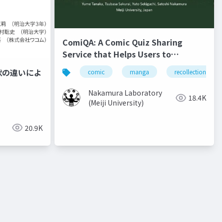
ComiQA: A Comic Quiz Sharing
Service that Helps Users to
Recollect the Content of Previous
状の違いによ
comic
manga
recollection
Volumes
Nakamura Laboratory
18.4K
(Meiji University)
20.9K