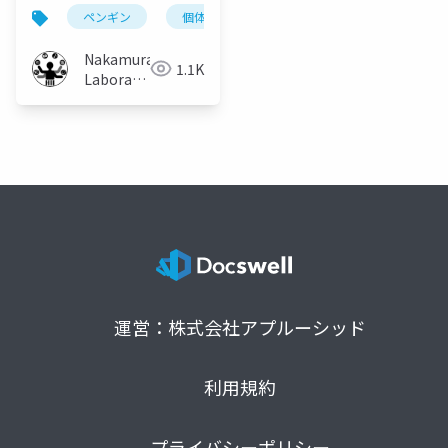
の実地検証とその行動
ペンギン
個体識別
水族館
実証実験
分析
Nakamura
1.1K
Laboratory
(Meiji
University)
運営：株式会社アプルーシッド
利用規約
プライバシーポリシー