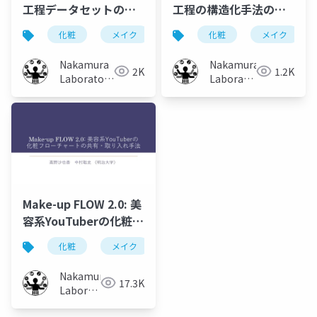
工程データセットの構
工程の構造化手法の提
築とその特徴分析
案と工程の活用による
化粧
メイク
美容系youtuber
化粧
メイク
化粧工程
化粧支援手法に関する
研究
Nakamura
Nakamura
2K
1.2K
Laboratory
Laboratory
(Meiji
(Meiji
University)
University)
Make-up FLOW 2.0: 美
容系YouTuberの化粧フ
ローチャートの共有・
化粧
メイク
化粧工程
フローチャート
取り入れ手法
Nakamura
17.3K
Laboratory
(Meiji