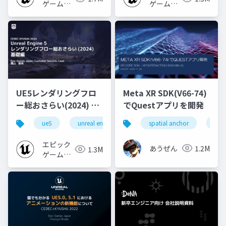
ゲームズ
ゲームズ
ジャパン
ジャパン
UE5レンダリングフロ
Meta XR SDK(V66-74)
ー総おさらい(2024) 基
でQuestアプリを開発
礎編！
ue5
unreal engine
ue-rendering
spatial anchor
unit
[CEDEC+KYUSHU
2024]
エピック
あうぜん
1.2M
1.3M
ゲームズ
ジャパン