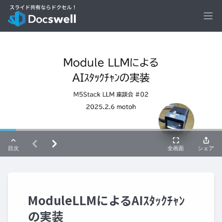
Ope
ModuleLLMによるAIｽﾀｯｸﾁｬﾝ
の実装