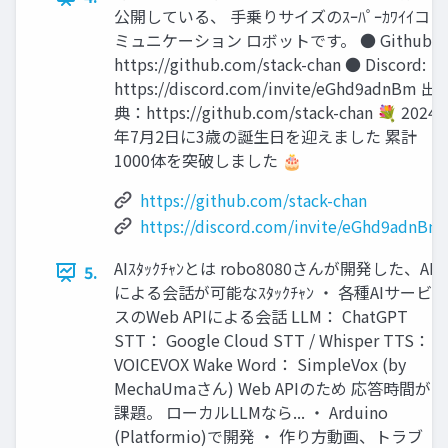
公開している、 手乗りサイズのｽｰﾊﾟｰｶﾜｲｲコ
ミュニケーション ロボットです。 ● Github:
https://github.com/stack-chan ● Discord:
https://discord.com/invite/eGhd9adnBm 出
典：https://github.com/stack-chan 💐 2024
年7月2日に3歳の誕生日を迎えました 累計
1000体を突破しました 🎂
https://github.com/stack-chan
https://discord.com/invite/eGhd9adnBm
AIｽﾀｯｸﾁｬﾝとは robo8080さんが開発した、AI
5.
による会話が可能なｽﾀｯｸﾁｬﾝ ・ 各種AIサービ
スのWeb APIによる会話 LLM： ChatGPT
STT： Google Cloud STT / Whisper TTS：
VOICEVOX Wake Word： SimpleVox (by
MechaUmaさん) Web APIのため 応答時間が
課題。 ローカルLLMなら... ・ Arduino
(Platformio)で開発 ・ 作り方動画、トラブ