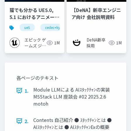
猫でも分かる UE5.0,
【DeNA】新卒エンジニ
5.1 におけるアニメーシ
ア向け 会社説明資料
ョンの新機能について
ue5
cedec+kyushu
ue-animation
ue-opt
【CEDEC+KYUSHU
2022】
エピック ゲ
DeNA新卒
1M
1M
ームズ ジャ
採用
パン
各ページのテキスト
Module LLMによる AIｽﾀｯｸﾁｬﾝの実装
1.
M5Stack LLM 座談会 #02 2025.2.6
motoh
Contents 自己紹介 ● ｽﾀｯｸﾁｬﾝとは ●
2.
AIｽﾀｯｸﾁｬﾝとは ● AIｽﾀｯｸﾁｬﾝExの概要