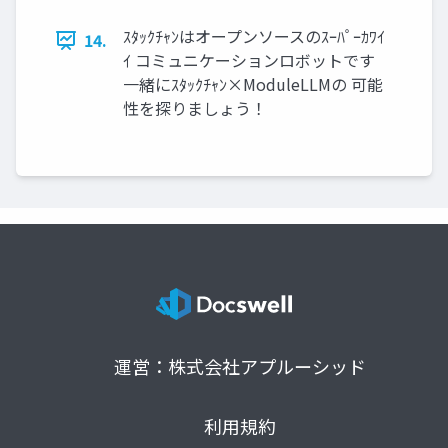
ｽﾀｯｸﾁｬﾝはオープンソースのｽｰﾊﾟｰｶﾜｲ
14.
ｲ コミュニケーションロボットです
一緒にｽﾀｯｸﾁｬﾝ×ModuleLLMの 可能
性を探りましょう！
運営：株式会社アプルーシッド
利用規約