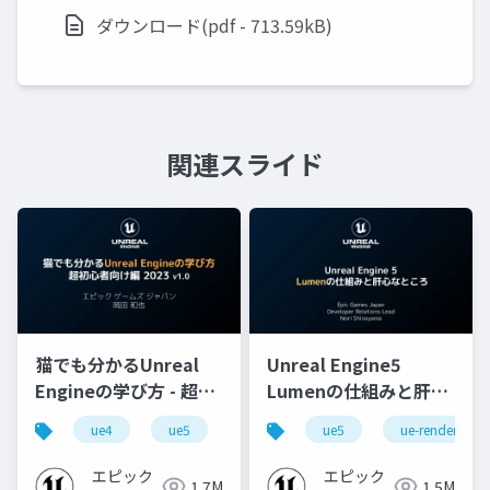
ダウンロード(pdf - 713.59kB)
関連スライド
猫でも分かるUnreal
Unreal Engine5
Engineの学び方 - 超初
Lumenの仕組みと肝心
心者向け編 - 2023 v1.0
なところ
ue4
ue5
ue-beginner
ue5
ue-rendering
エピック
エピック
1.7M
1.5M