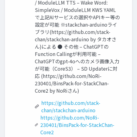
/ ModuleLLM TTS – Wake Word:
SimpleVox / ModuleLLM KWS YAML
で上記AIサービスの選択やAPIキー等の
設定が可能 ※stackchan-arduinoライ
ブラリ(https://github.com/stack-
chan/stackchan-arduino by タカオさ
ん)による ● その他 – ChatGPTの
Function Callingが利用可能 –
ChatGPTのgpt-4oへのカメラ画像入力
が可能（CoreS3） – SD Updaterに対
応 (https://github.com/NoRi-
230401/BinsPack-for-StackChan-
Core2 by NoRiさん)
https://github.com/stack-
chan/stackchan-arduino
https://github.com/NoRi-
230401/BinsPack-for-StackChan-
Core2