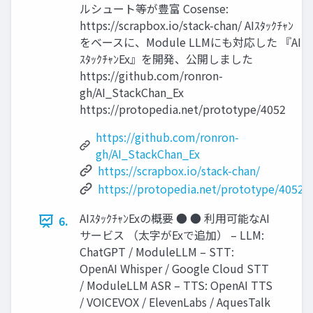
ルシュート等が豊富 Cosense:
https://scrapbox.io/stack-chan/ AIｽﾀｯｸﾁｬﾝ
をベースに、Module LLMにも対応した 『AI
ｽﾀｯｸﾁｬﾝEx』を開発、公開しました
https://github.com/ronron-
gh/AI_StackChan_Ex
https://protopedia.net/prototype/4052
https://github.com/ronron-
gh/AI_StackChan_Ex
https://scrapbox.io/stack-chan/
https://protopedia.net/prototype/4052
AIｽﾀｯｸﾁｬﾝExの概要 ● ● 利用可能なAI
6.
サービス （太字がExで追加） – LLM:
ChatGPT / ModuleLLM – STT:
OpenAI Whisper / Google Cloud STT
/ ModuleLLM ASR – TTS: OpenAI TTS
/ VOICEVOX / ElevenLabs / AquesTalk