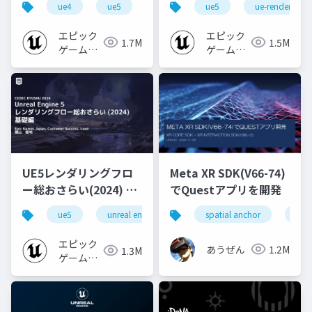
ue4
ue5
ue-beginner
ue5
ue-rendering
エピック
エピック
1.7M
1.5M
ゲームズ
ゲームズ
ジャパン
ジャパン
UE5レンダリングフロ
Meta XR SDK(V66-74)
ー総おさらい(2024) 基
でQuestアプリを開発
礎編！
ue5
unreal engine
ue-rendering
spatial anchor
unit
[CEDEC+KYUSHU
2024]
エピック
あうぜん
1.2M
1.3M
ゲームズ
ジャパン