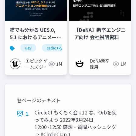
猫でも分かる UE5.0,
【DeNA】新卒エンジニ
5.1 におけるアニメーシ
ア向け 会社説明資料
ョンの新機能について
ue5
cedec+kyushu
ue-animation
ue-opt
【CEDEC+KYUSHU
2022】
エピック ゲ
DeNA新卒
1M
1M
ームズ ジャ
採用
パン
各ページのテキスト
CircleCI もくもく会 #12 春、Orbを使
1.
ってみよう 2022年3月24日
12:00~12:50 感想・質問ハッシュタグ
-> #CircleCIJp 1