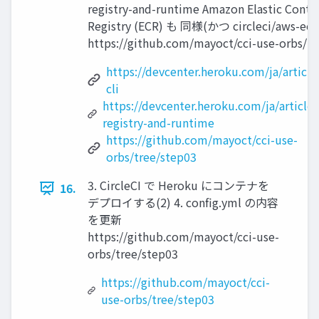
registry-and-runtime Amazon Elastic Conta
Registry (ECR) も 同様(かつ circleci/aws-ec
https://github.com/mayoct/cci-use-orbs/tr
https://devcenter.heroku.com/ja/article
cli
https://devcenter.heroku.com/ja/articles
registry-and-runtime
https://github.com/mayoct/cci-use-
orbs/tree/step03
3. CircleCI で Heroku にコンテナを
16.
デプロイする(2) 4. config.yml の内容
を更新
https://github.com/mayoct/cci-use-
orbs/tree/step03
https://github.com/mayoct/cci-
use-orbs/tree/step03