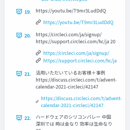
https://youtu.be/T9mr3LudDdQ
19.
https://youtu.be/T9mr3LudDdQ
https://circleci.com/ja/signup/
20.
https://support.circleci.com/hc/ja 20
https://circleci.com/ja/signup/
https://support.circleci.com/hc/ja
活用いただいているお客様＋事例
21.
https://discuss.circleci.com/t/advent-
calendar-2021-circleci/42147
https://discuss.circleci.com/t/advent-
calendar-2021-circleci/42147
ハードウェアのシリコンバレー 中国
22.
深圳では 時は金なり 効率は生命なり