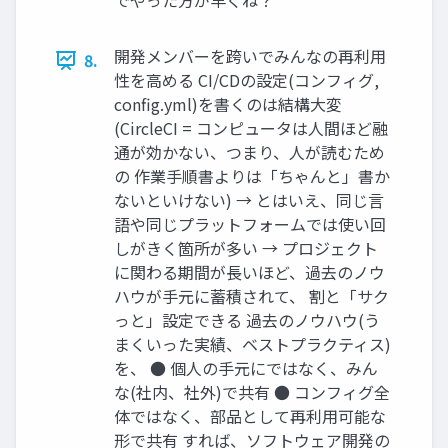
でやった方が早くね？
開発メンバーを跨いでみんなの再利用
8.
性を高める CI/CDの設定(コンフィグ,
config.yml)を書くのは結構大変
(CircleCI = コンピュータは人間ほど融
通が効かない、つまり、人が読むため
の 作業手順書よりは「ちゃんと」書か
ないといけない) → とはいえ、同じ言
語や同じプラットフォームでは使い回
しがきく箇所が多い → プロジェクト
に関わる期間が長いほど、過去のノウ
ハウが手元に蓄積されて、 割と「サク
っと」設定できる 過去のノウハウ(う
まくいった実績、ベストプラクティス)
を、 ● 個人の手元にではなく、みん
な(社内、社外)で共有 ● コンフィグ全
体ではなく、部品として再利用可能な
形で共有 すれば、ソフトウェア開発の