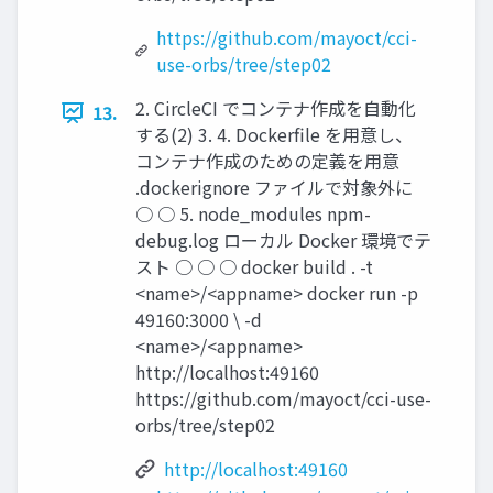
https://github.com/mayoct/cci-
use-orbs/tree/step02
2. CircleCI でコンテナ作成を自動化
13.
する(2) 3. 4. Dockerfile を用意し、
コンテナ作成のための定義を用意
.dockerignore ファイルで対象外に
○ ○ 5. node_modules npm-
debug.log ローカル Docker 環境でテ
スト ○ ○ ○ docker build . -t
<name>/<appname> docker run -p
49160:3000 \ -d
<name>/<appname>
http://localhost:49160
https://github.com/mayoct/cci-use-
orbs/tree/step02
http://localhost:49160