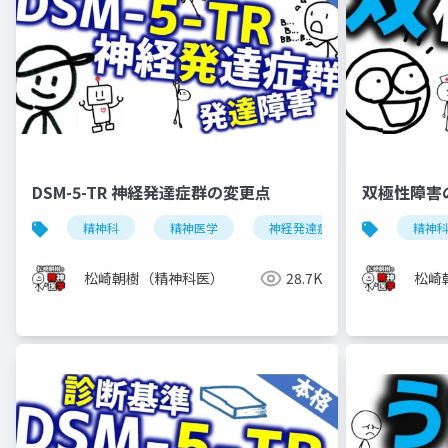
DSM-5-TR 神経発達症群の変更点
双極性障害
精神科
精神医学
神経発達症群
発達障害
精神
松崎朝樹（精神科医）
28.7K
松崎