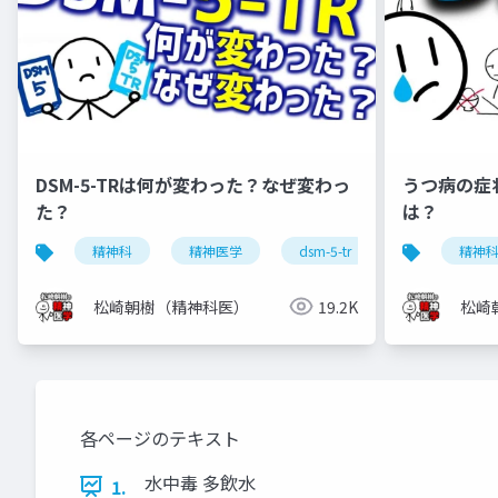
DSM-5-TRは何が変わった？なぜ変わっ
うつ病の症
た？
は？
精神科
精神医学
dsm-5-tr
dsm-5
精神
松崎朝樹（精神科医）
19.2K
松崎
各ページのテキスト
水中毒 多飲水
1.