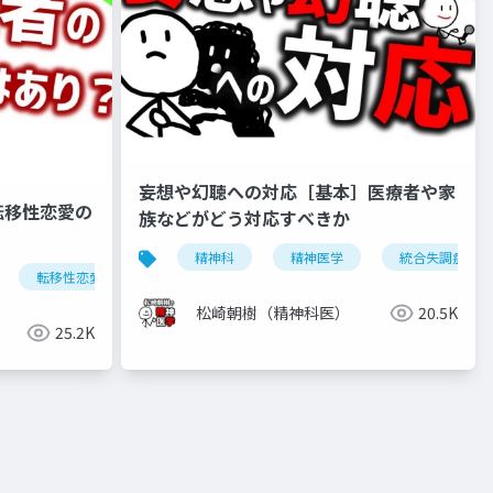
妄想や幻聴への対応［基本］医療者や家
転移性恋愛の
族などがどう対応すべきか
精神科
精神医学
統合失調症
転移性恋愛
恋愛
松崎朝樹（精神科医）
20.5K
25.2K