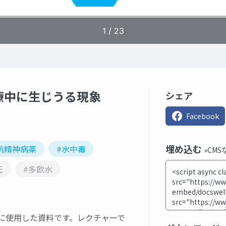
療中に生じうる現象
シェア
Facebook
埋め込む
抗精神病薬
#水中毒
»CM
正
#多飲水
のに使用した資料です。レクチャーで