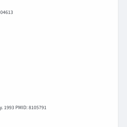
04613
993 PMID: 8105791