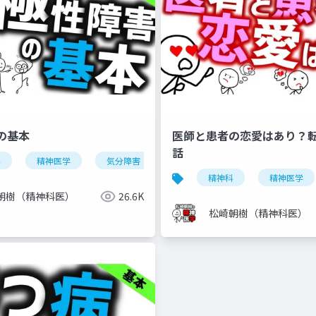
の基本
医師と患者の恋愛はあり？
話
科
自閉スペクトラム症
精神医学
気分障害
注意欠如多動症
双極性障害
dsm-5-tr
気分安定薬
精神科
精神医学
朝樹（精神科医）
26.6K
松崎朝樹（精神科医）