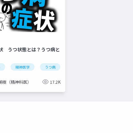
状 うつ状態とは？うつ病と
科
精神医学
うつ病
症状
気分障害
双極性
朝樹（精神科医）
17.2K