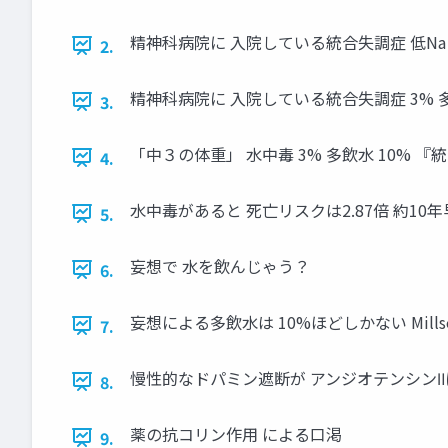
精神科病院に 入院している統合失調症 低Na 10.3% Ohsaw
2.
精神科病院に 入院している統合失調症 3% 多飲
3.
「中３の体重」 水中毒 3% 多飲水 10%
4.
水中毒があると 死亡リスクは2.87倍 約10年早く死亡 Haw
5.
妄想で 水を飲んじゃう？
6.
妄想による多飲水は 10%ほどしかない Millson et al.
7.
慢性的なドパミン遮断が アンジオテンシンⅡによる 口渇を招く 
8.
薬の抗コリン作用 による口渇
9.