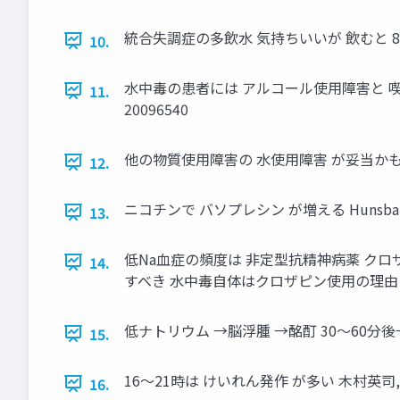
統合失調症の多飲水 気持ちいいが 飲むと 85% Millson 
10.
水中毒の患者には アルコール使用障害と 喫煙者が多い de Leon
11.
20096540
他の物質使用障害の 水使用障害 が妥当か
12.
ニコチンで バソプレシン が増える Hunsballe et
13.
低Na血症の頻度は 非定型抗精神病薬 クロザピン 定型抗精神
14.
すべき 水中毒自体はクロザピン使用の理
低ナトリウム →脳浮腫 →酩酊 30～60
15.
16～21時は けいれん発作 が多い 木村
16.