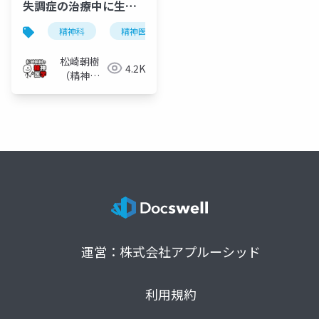
失調症の治療中に生じ
うる現象
精神科
精神医学
統合失調症
抗精神病薬
松崎朝樹
4.2K
（精神科
医）
運営：株式会社アプルーシッド
利用規約