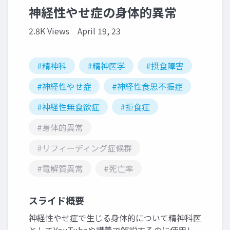
神経性やせ症の身体的異常
2.8K Views
April 19, 23
#精神科
#精神医学
#摂食障害
#神経性やせ症
#神経性食思不振症
#神経性無食欲症
#拒食症
#身体的異常
#リフィーディング症候群
#電解質異常
#死亡率
スライド概要
神経性やせ症で生じる身体的について精神科医