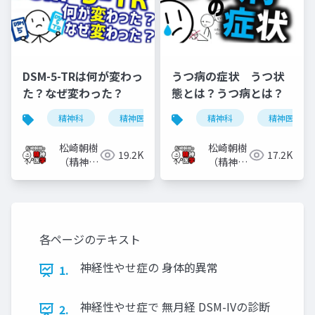
DSM-5-TRは何が変わっ
うつ病の症状 うつ状
た？なぜ変わった？
態とは？うつ病とは？
精神科
精神医学
dsm-5-tr
精神科
dsm-5
精神医学
松崎朝樹
松崎朝樹
19.2K
17.2K
（精神科
（精神科
医）
医）
各ページのテキスト
神経性やせ症の 身体的異常
1.
神経性やせ症で 無月経 DSM-IVの診断
2.