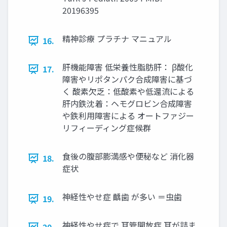
20196395
精神診療 プラチナ マニュアル
16.
肝機能障害 低栄養性脂肪肝： β酸化
17.
障害やリポタンパク合成障害に基づ
く 酸素欠乏：低酸素や低還流による
肝内鉄沈着：ヘモグロビン合成障害
や鉄利用障害による オートファジー
リフィーディング症候群
食後の腹部膨満感や便秘など 消化器
18.
症状
神経性やせ症 齲歯 が多い ＝虫歯
19.
神経性やせ症で 耳管開放症 耳が詰ま