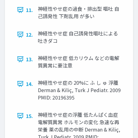
神経性やせ症の過食・排出型 嘔吐 自
11.
己誘発性 下剤乱用 が多い
神経性やせ症 自己誘発性嘔吐による
12.
吐きダコ
神経性やせ症 低カリウム などの電解
13.
質異常に要注意
神経性やせ症の 20%に ふ し ゅ 浮腫
14.
Derman & Kiliç, Turk J Pediatr. 2009
PMID: 20196395
神経性やせ症の浮腫 低たんぱく血症
15.
電解質異常 ホルモンの変化 急速な再
栄養 薬の乱用の中断 Derman & Kiliç,
Turk J Pediatr. 2009 PMID: