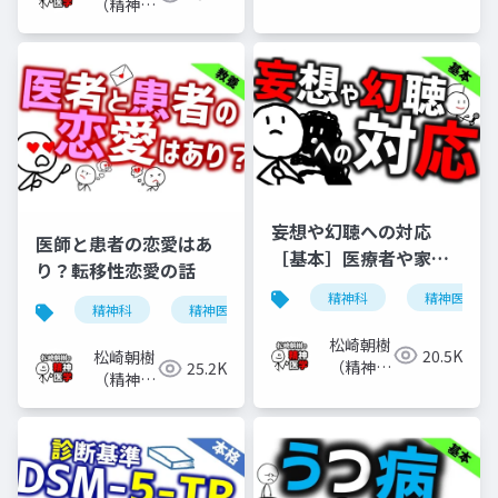
医）
（精神科
医）
妄想や幻聴への対応
医師と患者の恋愛はあ
［基本］医療者や家族
り？転移性恋愛の話
などがどう対応すべき
精神科
精神医学
か
精神科
精神医学
転移性恋愛
恋愛
松崎朝樹
20.5K
松崎朝樹
（精神科
25.2K
（精神科
医）
医）