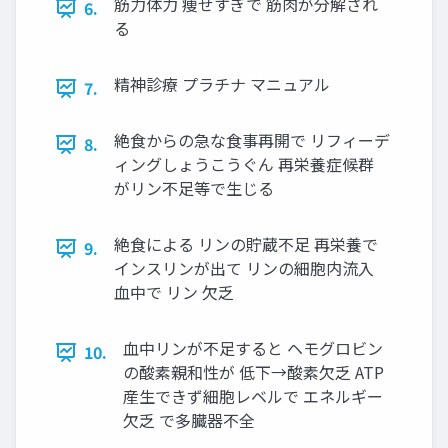
筋力体力 痩せすぎで 筋肉が分解され
6.
る
精神診療 プラチナ マニュアル
7.
絶食からの急な食事再開で リフィーデ
8.
ィングしょうこうぐん 再栄養症候群
がリン不足等で生じる
絶食による リンの貯蔵不足 再栄養で
9.
インスリンが出て リンの細胞内流入
血中で リン 欠乏
血中リンが不足すると ヘモグロビン
10.
の酸素親和性が 低下→酸素欠乏 ATP
産生できず細胞レベルで エネルギー
欠乏 で多臓器不全