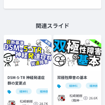
関連スライド
DSM-5-TR 神経発達症
双極性障害の基本
群の変更点
精神科
精神医学
精神科
精神医学
神経発達症群
発達障害
松崎朝樹
26.6K
（精神科
松崎朝樹
28.7K