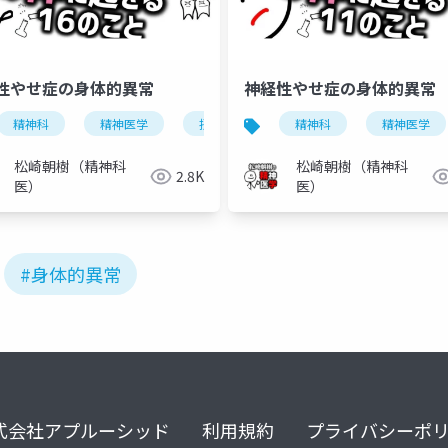
性やせ症の身体的異常
神経性やせ症の身体的異常
精神科
精神医学
摂食障害
精神科
神経性やせ症
精神医学
神経
松崎朝樹（精神科
松崎朝樹（精神科
2.8K
医）
医）
#身体的異常
式会社アプルーシッド
利用規約
プライバシーポ