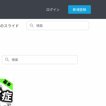
ログイン
新規登録
検索
てのスライド
検索