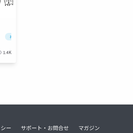
性食思不振症
神経性やせ症
神経性無食欲症
摂食障害
拒食症
神経性無食欲症
神経性食
1.4K
リシー
サポート・お問合せ
マガジン