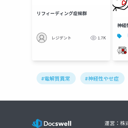
リフィーディング症候群
神経
レジデント
1.7K
#電解質異常
#神経性やせ症
運営：株