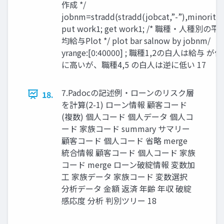
作成 */
jobnm=stradd(stradd(jobcat,”-”),minority)
put work1; get work1; /* 職種・人種別の平
均給与Plot */ plot bar salnow by jobnm/
yrange:[0:40000] ; 職種1,2の白人は給与 が僅
に高いが、職種4,5 の白人は逆に低い 17
7.Padocの記述例・ローンのリスク層
18.
を計算(2-1) ローン情報 顧客コード
(複数) 個人コード 個人データ 個人コ
ード 家族コード summary サマリー
顧客コード 個人コード 省略 merge
統合情報 顧客コード 個人コード 家族
コード merge ローン破綻情報 変数加
工 家族データ 家族コード 変数選択
分析データ 金額 返済 年齢 年収 破綻
感応度 分析 判別ツリー 18