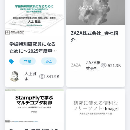
ZAZA株式会社_会社紹
介
学振特別研究員になる
ために～2025年度申請
版
学振
dc1
dc2
jsps
pd
ZAZA株
521.3K
式会社
大上雅
841.9K
史