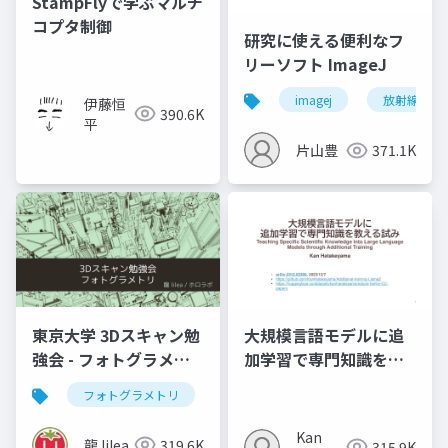
StampFlyで学ぶマルチ
コプタ制御
研究に使える便利なフ
リーソフト ImageJ
imagej
放射線技師
伊藤恒
390.6K
平
片山豊
371.1K
東京大学 3Dスキャン勉
大規模言語モデルに追
強会 - フォトグラメト
加学習で専門知識を教
リ」
える試み (2023,
フォトグラメトリ
vr
3dデジタルアーカイブ
arXiv:2312.03360)
Kan
龍 lilea
319.6K
315.9K