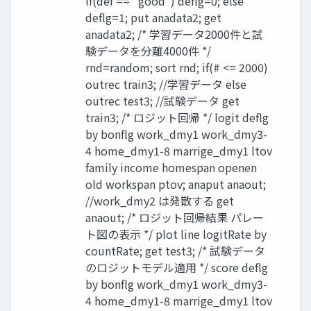
if(def == "good") deflg=0; else
deflg=1; put anadata2; get
anadata2; /* 学習データ2000件と試
験データを分離4000件 */
rnd=random; sort rnd; if(# <= 2000)
outrec train3; //学習データ else
outrec test3; //試験データ get
train3; /* ロジット回帰 */ logit deflg
by bonflg work_dmy1 work_dmy3-
4 home_dmy1-8 marrige_dmy1 ltov
family income homespan openen
old workspan ptov; anaput anaout;
//work_dmy2 は発散する get
anaout; /* ロジット回帰結果 パレー
ト図の表示 */ plot line logitRate by
countRate; get test3; /* 試験データ
のロジットモデル適用 */ score deflg
by bonflg work_dmy1 work_dmy3-
4 home_dmy1-8 marrige_dmy1 ltov