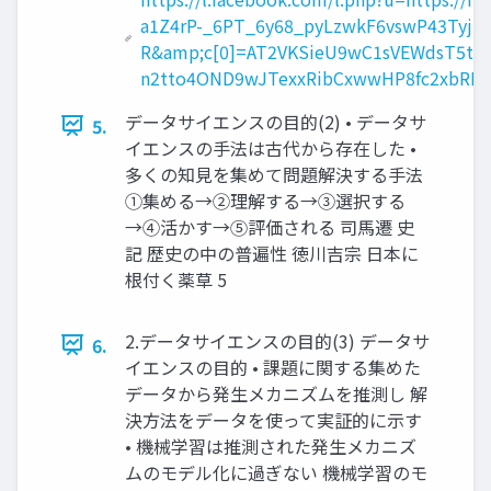
a1Z4rP-_6PT_6y68_pyLzwkF6vswP43Tyjk
R&amp;c[0]=AT2VKSieU9wC1sVEWdsT5t7
n2tto4OND9wJTexxRibCxwwHP8fc2xbRB
データサイエンスの目的(2) • データサ
5.
イエンスの手法は古代から存在した •
多くの知見を集めて問題解決する手法
①集める→②理解する→③選択する
→④活かす→⑤評価される 司馬遷 史
記 歴史の中の普遍性 徳川吉宗 日本に
根付く薬草 5
2.データサイエンスの目的(3) データサ
6.
イエンスの目的 • 課題に関する集めた
データから発生メカニズムを推測し 解
決方法をデータを使って実証的に示す
• 機械学習は推測された発生メカニズ
ムのモデル化に過ぎない 機械学習のモ