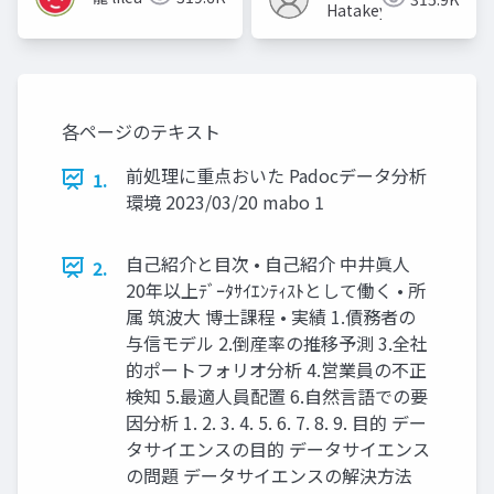
Hatakeyama
各ページのテキスト
前処理に重点おいた Padocデータ分析
1.
環境 2023/03/20 mabo 1
自己紹介と目次 • 自己紹介 中井眞人
2.
20年以上ﾃﾞｰﾀｻｲｴﾝﾃｨｽﾄとして働く • 所
属 筑波大 博士課程 • 実績 1.債務者の
与信モデル 2.倒産率の推移予測 3.全社
的ポートフォリオ分析 4.営業員の不正
検知 5.最適人員配置 6.自然言語での要
因分析 1. 2. 3. 4. 5. 6. 7. 8. 9. 目的 デー
タサイエンスの目的 データサイエンス
の問題 データサイエンスの解決方法