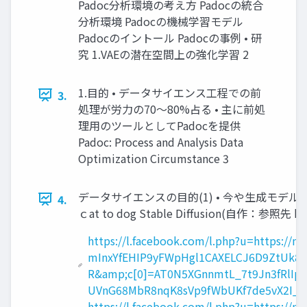
Padoc分析環境の考え方 Padocの統合
分析環境 Padocの機械学習モデル
Padocのイントール Padocの事例 • 研
究 1.VAEの潜在空間上の強化学習 2
1.目的 • データサイエンス工程での前
3.
処理が労力の70～80%占る • 主に前処
理用のツールとしてPadocを提供
Padoc: Process and Analysis Data
Optimization Circumstance 3
データサイエンスの目的(1) • 今や生成モデルの時代・・だが B
4.
ｃat to dog Stable Diffusion(自作：参照先 htt
https://l.facebook.com/l.php?u=https:
mInxYfEHIP9yFWpHgl1CAXELCJ6D9ZtUk8
R&amp;c[0]=AT0N5XGnnmtL_7t9Jn3fRlIp
UVnG68MbR8nqK8sVp9fWbUKf7de5vX2I_c
https://l.facebook.com/l.php?u=https