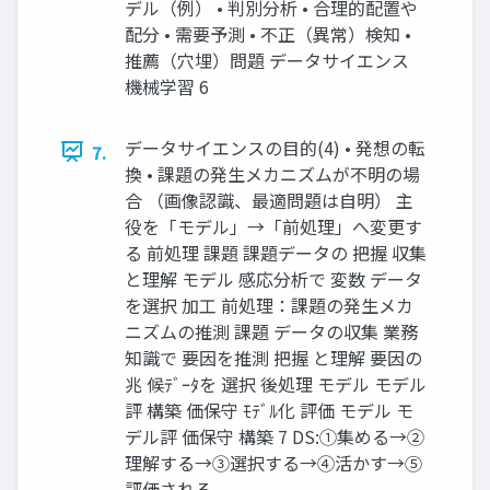
デル（例） • 判別分析 • 合理的配置や
配分 • 需要予測 • 不正（異常）検知 •
推薦（穴埋）問題 データサイエンス
機械学習 6
データサイエンスの目的(4) • 発想の転
7.
換 • 課題の発生メカニズムが不明の場
合 （画像認識、最適問題は自明） 主
役を「モデル」→「前処理」へ変更す
る 前処理 課題 課題データの 把握 収集
と理解 モデル 感応分析で 変数 データ
を選択 加工 前処理：課題の発生メカ
ニズムの推測 課題 データの収集 業務
知識で 要因を推測 把握 と理解 要因の
兆 候ﾃﾞｰﾀを 選択 後処理 モデル モデル
評 構築 価保守 ﾓﾃﾞﾙ化 評価 モデル モ
デル評 価保守 構築 7 DS:①集める→②
理解する→③選択する→④活かす→⑤
評価される