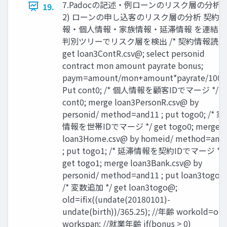
7.Padocの記述・例ローンのリスク層の分析(2
19.
2) ローンの申し込客のリスク層の分析 契約
報・個人情報・家族情報・延滞情報 を連結し
判別ツリーでリスク層を検出 /* 契約情報読込 
get loan3ContR.csv@; select personid
contract mon amount payrate bonus;
paym=amount/mon+amount*payrate/100/1
Put cont0; /* 個人情報を顧客IDでマージ */ G
cont0; merge loan3PersonR.csv@ by
personid/ method=and11 ; put togo0; /* 
情報を世帯IDでマージ */ get togo0; merge
loan3Home.csv@ by homeid/ method=and
; put togo1; /* 延滞情報を契約IDでマージ */
get togo1; merge loan3Bank.csv@ by
personid/ method=and11 ; put loan3togo@
/* 変数追加 */ get loan3togo@;
old=ifix((undate(20180101)-
undate(birth))/365.25); //年齢 workold=old
workspan; //就業年齢 if(bonus > 0)