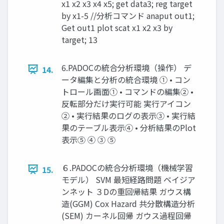
x1 x2 x3 x4 x5; get data3; reg target
by x1-5 //分析コマンド anaput out1;
Get out1 plot scat x1 x2 x3 by
target; 13
6.PADOCの統合分析環境（操作） デ
14.
ータ編集と分析の統合環境 ① • コン
トロール画面① • コマンドの編集② •
反転部分だけ実行可能 実行アイコン
② • 実行結果のログの表示③ • 実行結
果のテーブル表示④ • 分析結果のPlot
表示⑤ ④ ③ ⑤
６.PADOCの統合分析環境（機械学習
15.
モデル） SVM 最短経路問題 ベイジア
ンネット ３Dの重回帰結果 ガウス構
造(GGM) Cox Hazard 共分散構造分析
(SEM) カーネル回帰 ガウス過程回帰