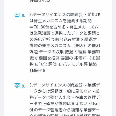
3.データサイエンスの問題(1) • 前処理
8.
は発生メカニズムを推測する期間
⇒70~80%を占める • 発生メカニズム
は業務知識で選択したデータと課題と
の感応分析 で絞り込み推測を繰返す
課題の発生メカニズム（要因）の推測
課題 データの収集 把握 と理解 業務知
識で 要因を推測 要因の 兆候ﾃﾞｰ ﾀを選
択 ﾓﾃﾞﾙ化 評価 モデル モデル評 構築
価保守 8
3.データサイエンスの問題(2) • 業務デ
9.
ータからは課題は一般に見えない • 業
務データは殆ど入出金・在庫の管理デ
ータで正確だが課題は見えない • User
側のデータ管理者から複雑な業務デー
タの構造を理解 • User側の業務従事者