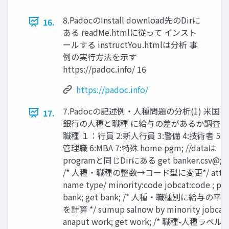
8.PadocのInstall download先のDirに
16.
ある readMe.htmlに従って インスト
ールする instructYou.htmlは分析 事
例の実行方法を示す
https://padoc.info/ 16
https://padoc.info/
7.Padocの記述例・人種問題の分析(1) 米国の
17.
銀行の人種と職種 に給与の差があるか調査
職種 １：行員 2:新人行員 3:警備 4:技術者 5:
管理職 6:MBA 7:特殊 home pgm; //dataは
programと同じDirにある get banker.csv@;
/* 人種・職種の整数→コード型に変更*/ attr
name type/ minority:code jobcat:code ; pu
bank; get bank; /* 人種・職種別に給与の平
を計算 */ sumup salnow by minority jobcat;
anaput work; get work; /* 職種-人種ラベル