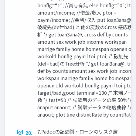
bonflg=“1”; //賞与有無 else bonflg="0"; ltoi
amount/income; //借金/収入 ptoi =
paym/income; //金利/収入 put loan3ana@; /
破綻先(def=bad) と他の変数のCross 感応度
析 */ get loan3ana@; cross def by counts
amount sex work job income workspan
marrige family home homespan openen old
workold bonflg paym ltoi ptoi; /* 破綻先
(def=bad)のTree分析 */ get loan3ana@; tre
def by counts amount sex work job income
workspan marrige family home homespan
openen old workold bonflg paym ltoi ptoi/
target/bad,good terminal=100 /* 末端ノー
数 */ test=50 /* 試験用のデータの率 50%*/ ;
anaput anaout; /* 試験データの精度曲線 */ g
anaout; plot line distincRate by countRate;
7.Padocの記述例・ローンのリスク層
20.