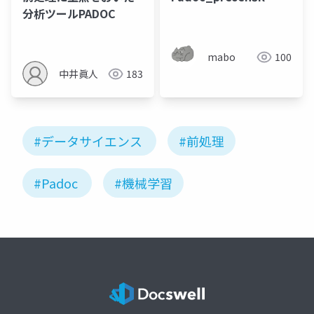
分析ツールPADOC
mabo
100
中井眞人
183
#データサイエンス
#前処理
#Padoc
#機械学習