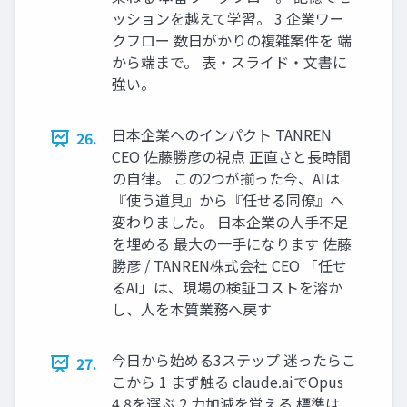
ッションを越えて学習。 3 企業ワー
クフロー 数日がかりの複雑案件を 端
から端まで。 表・スライド・文書に
強い。
日本企業へのインパクト TANREN
26.
CEO 佐藤勝彦の視点 正直さと長時間
の自律。 この2つが揃った今、AIは
『使う道具』から『任せる同僚』へ
変わりました。 日本企業の人手不足
を埋める 最大の一手になります 佐藤
勝彦 / TANREN株式会社 CEO 「任せ
るAI」は、現場の検証コストを溶か
し、人を本質業務へ戻す
今日から始める3ステップ 迷ったらこ
27.
こから 1 まず触る claude.aiでOpus
4.8を選ぶ 2 力加減を覚える 標準は