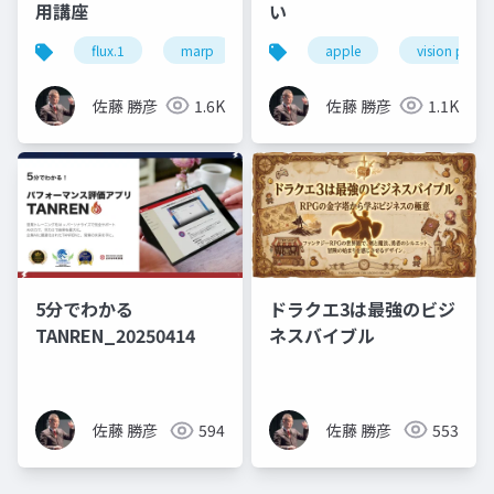
用講座
い
flux.1
marp
生成ai
apple
ai
vision pro
佐藤 勝彦
1.6K
佐藤 勝彦
1.1K
ドラクエ3は最強のビジ
5分でわかる
ネスバイブル
TANREN_20250414
佐藤 勝彦
553
佐藤 勝彦
594