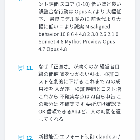
ント評価 スコア (1-10) 低いほど良い
誤整合な行動は Opus 4.7より 大幅低
下、 最良モデル並みに 前世代より大
幅に低い = より誠実 Misaligned
behavior 10 8 6 4 4.8 2 3.0 2.6 2.1 0
Sonnet 4.6 Mythos Preview Opus
4.7 Opus 4.8
なぜ「正直さ」が効くのか 経営者目
11.
線の価値 嘘をつかないAIは、検証コ
ストを劇的に下げる これまで AIの成
果物を 人が逐一検証 時間とコスト増
これから 不確実な点は AI自ら申告 こ
の部分は 不確実です 要所だけ確認で
OK 信頼できるAIほど、人の時間を返
してくれる
新機能① エフォート制御 claude.ai /
12.