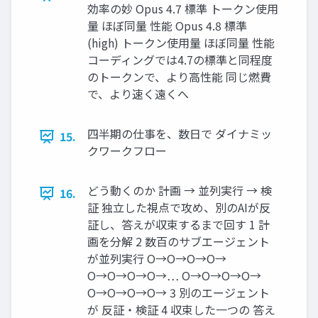
効率の妙 Opus 4.7 標準 トークン使用
量 ほぼ同量 性能 Opus 4.8 標準
(high) トークン使用量 ほぼ同量 性能
コーディングでは4.7の標準と同程度
のトークンで、より高性能 同じ燃費
で、より速く遠くへ
四半期の仕事を、数日で ダイナミッ
15.
クワークフロー
どう動くのか 計画 → 並列実行 → 検
16.
証 独立した視点で攻め、別のAIが反
証し、答えが収束するまで回す 1 計
画を分解 2 数百のサブエージェント
が並列実行 O→O→O→O→
O→O→O→O→… O→O→O→O→
O→O→O→O→ 3 別のエージェント
が 反証・検証 4 収束した一つの 答え