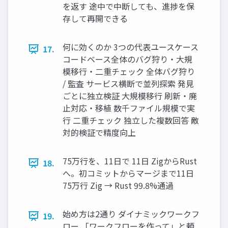
を返す 途中で中断しても、進捗を保
存して再開できる
何に効くのか 3つの代表ユースケース
17.
コードベース全体のバグ狩り・大規
模移行・二重チェック 全体バグ狩り
/ 監査 サービス横断で並列探索 発見
ごとに独立検証 大規模移行 刷新・廃
止対応・移植 数千ファイル規模で実
行 二重チェック 独立した複数回答 敵
対的検証で精度向上
75万行を、11日で 11日 ZigからRust
18.
へ。初コミットからマージまで11日
75万行 Zig → Rust 99.8%通過
始め方は2通り ダイナミックワークフ
19.
ロー 「ワークフローを作って」と頼