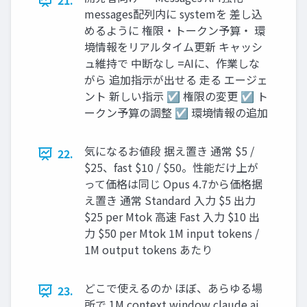
21.
messages配列内に systemを 差し込
めるように 権限・トークン予算・ 環
境情報をリアルタイム更新 キャッシ
ュ維持で 中断なし =AIに、作業しな
がら 追加指示が出せる 走る エージェ
ント 新しい指示 ☑ 権限の変更 ☑ ト
ークン予算の調整 ☑ 環境情報の追加
気になるお値段 据え置き 通常 $5 /
22.
$25、fast $10 / $50。性能だけ上が
って価格は同じ Opus 4.7から価格据
え置き 通常 Standard 入力 $5 出力
$25 per Mtok 高速 Fast 入力 $10 出
力 $50 per Mtok 1M input tokens /
1M output tokens あたり
どこで使えるのか ほぼ、あらゆる場
23.
所で 1M context window claude.ai