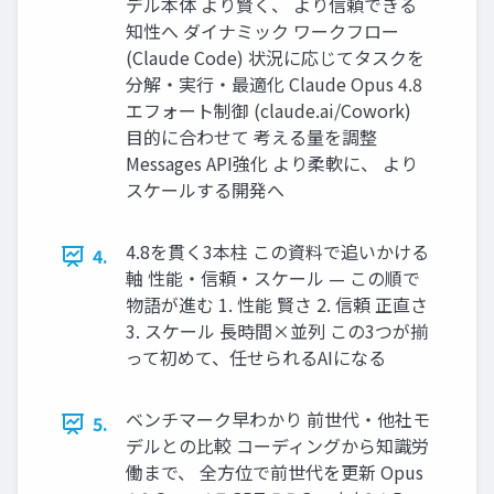
デル本体 より賢く、 より信頼できる
知性へ ダイナミック ワークフロー
(Claude Code) 状況に応じてタスクを
分解・実行・最適化 Claude Opus 4.8
エフォート制御 (claude.ai/Cowork)
目的に合わせて 考える量を調整
Messages API強化 より柔軟に、 より
スケールする開発へ
4.8を貫く3本柱 この資料で追いかける
4.
軸 性能・信頼・スケール — この順で
物語が進む 1. 性能 賢さ 2. 信頼 正直さ
3. スケール 長時間×並列 この3つが揃
って初めて、任せられるAIになる
ベンチマーク早わかり 前世代・他社モ
5.
デルとの比較 コーディングから知識労
働まで、 全方位で前世代を更新 Opus