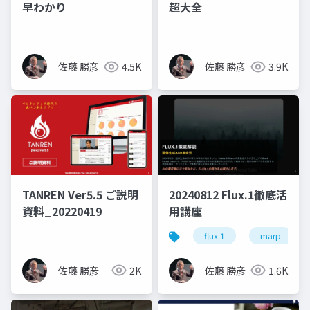
早わかり
超大全
佐藤 勝彦
4.5K
佐藤 勝彦
3.9K
TANREN Ver5.5 ご説明
20240812 Flux.1徹底活
資料_20220419
用講座
flux.1
marp
佐藤 勝彦
2K
佐藤 勝彦
1.6K