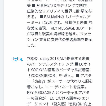
美 ■ 写真家が3Dモデリングで制作。
圧倒的なリアリティで世界に衝 撃を与
える。 ■ BALMAINの「バーチャルア
ーミー」に起⽤され、多様性と未来 的
な美を表現。 KEY MESSAGE 3Dアート
が写真と現実の境界線を越え、ファッ
ション 業界に次世代の美の基準を提⽰
した。
YOOX - daisy 2018 AIが提案する未来
4.
のパーソナルスタイリ ング ■ ECサイ
トYOOXがAI搭載のバーチャル試着室
「YOOXMIRROR」を 導⼊。 ■ アバタ
ー「daisy」がユーザーの代わりに服を
着こなし、コー ディネートを提案。
KEY MESSAGE AIとバーチャルアバタ
ーの融合が、ECにおける顧客の エン
ゲージメント（没⼊感）を劇的に向上