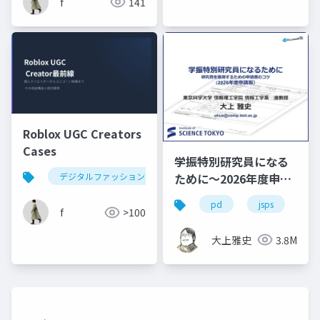
f
141
Roblox UGC Creators
Cases
学振特別研究員になる
ために～2026年度申請
デジタルファッション
fashion
roblox
ロ
版
pd
jsps
学
f
>100
大上雅史
3.8M