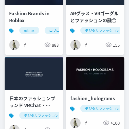
Fashion Brands in
ARグラス・VRゴーグル
Roblox
とファッションの融合
roblox
ロブロックス
デジタルファッション
デジタルファッション
f
883
f
155
日本のファッションブ
fashion_holograms
ランド VRChat・
デジタルファッション
VRoid出展まとめ
デジタルファッション
vrchat
vroid
ファ
f
>100