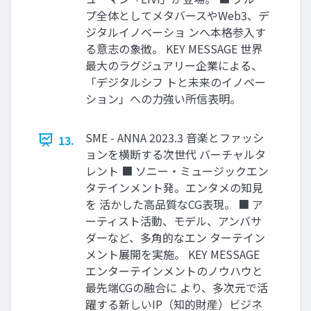
プ全体としてメタバースやWeb3、デ
ジタルイノベーショ ンへ本格参⼊す
る意志の象徴。 KEY MESSAGE 世界
最⼤のラグジュアリー企業による、
「デジタルシフ トと未来のイノベー
ション」への⼒強い所信表明。
SME - ANNA 2023.3 ⾳楽とファッシ
13.
ョンを横断する次世代 バーチャルタ
レント ■ ソニー‧ミュージックエン
タテインメント発。エンタメの知⾒
を 活かした⾼品質なCG表現。 ■ ア
ーティスト活動、モデル、アンバサ
ダーなど、多⾓的なエン ターテイン
メント展開を実施。 KEY MESSAGE
エンターテインメントのノウハウと
最先端CGの融合に より、多次元で活
躍する新しいIP（知的財産）ビジネ