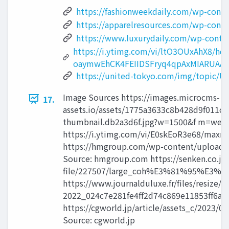
https://fashionweekdaily.com/wp-cont
https://apparelresources.com/wp-conte
https://www.luxurydaily.com/wp-conte
https://i.ytimg.com/vi/ltO3OUxAhX8/hq
oaymwEhCK4FEIIDSFryq4qpAxMIARUAA
https://united-tokyo.com/img/topic/U
Image Sources https://images.microcms-
17.
assets.io/assets/1775a3633c8b428d9f011c
thumbnail.db2a3d6f.jpg?w=1500&f m=webp
https://i.ytimg.com/vi/E0skEoR3e68/maxr
https://hmgroup.com/wp-content/uploads/2
Source: hmgroup.com https://senken.co.jp
ﬁle/227507/large_coh%E3%81%95%E3%82%9
https://www.journalduluxe.fr/ﬁles/resize/o
2022_024c7e281fe4ﬀ2d74c869e11853ﬀ6a.pn
https://cgworld.jp/article/assets_c/2023
Source: cgworld.jp