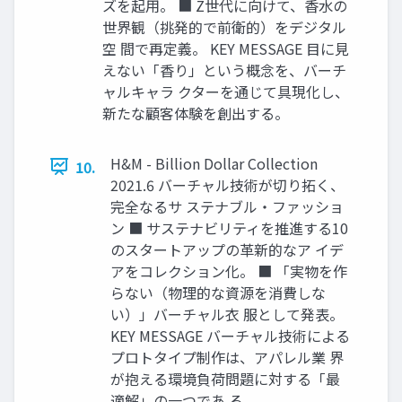
ズを起⽤。 ■ Z世代に向けて、⾹⽔の
世界観（挑発的で前衛的）をデジタル
空 間で再定義。 KEY MESSAGE ⽬に⾒
えない「⾹り」という概念を、バーチ
ャルキャラ クターを通じて具現化し、
新たな顧客体験を創出する。
H&M - Billion Dollar Collection
10.
2021.6 バーチャル技術が切り拓く、
完全なるサ ステナブル‧ファッショ
ン ■ サステナビリティを推進する10
のスタートアップの⾰新的なア イデ
アをコレクション化。 ■ 「実物を作
らない（物理的な資源を消費しな
い）」バーチャル⾐ 服として発表。
KEY MESSAGE バーチャル技術による
プロトタイプ制作は、アパレル業 界
が抱える環境負荷問題に対する「最
適解」の⼀つであ る。