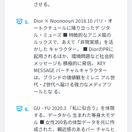
させる。
Dior × Noonoouri 2018.10 パリ‧オ
5.
ートクチュールに降り⽴ったデ ジタ
ル‧ミューズ ■ 特徴的なアニメ⾵の
ルックスで、あえて「⾮現実感」を活
かした キャラクター。 ■ DiorのPRに
起⽤されるほか、環境問題など社会的
メッセージも 積極的に発信。 KEY
MESSAGE バーチャルキャラクター
は、ブランドの価値観をミレニ アル世
代‧Z世代へ届ける強⼒なメディアツ
ールとな る。
GU - YU 2020.3 「私に似合う」を体現
6.
する、データから ⽣まれた等⾝⼤モデ
ル ■ ⼥性200名の体型データを元に作
成された、親近感のあるバー チャルヒ