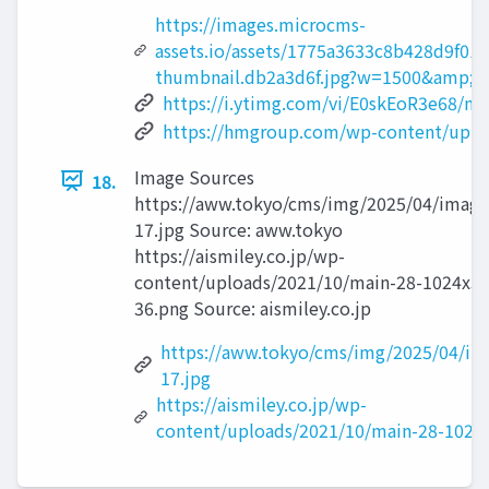
https://images.microcms-
assets.io/assets/1775a3633c8b428d9f0
thumbnail.db2a3d6f.jpg?w=1500&amp;f
https://i.ytimg.com/vi/E0skEoR3e68/ma
https://hmgroup.com/wp-content/uploa
Image Sources
18.
https://aww.tokyo/cms/img/2025/04/image
17.jpg Source: aww.tokyo
https://aismiley.co.jp/wp-
content/uploads/2021/10/main-28-1024x5
36.png Source: aismiley.co.jp
https://aww.tokyo/cms/img/2025/04/im
17.jpg
https://aismiley.co.jp/wp-
content/uploads/2021/10/main-28-1024