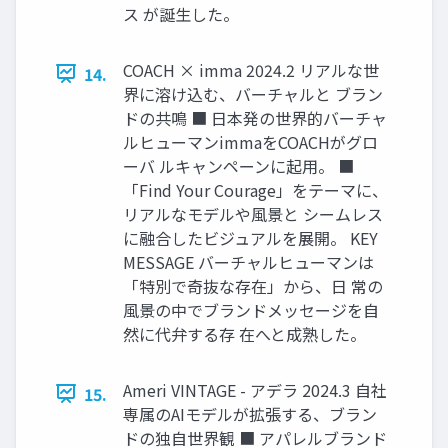
ス が誕⽣した。
COACH × imma 2024.2 リアルな世
14.
界に溶け込む、バーチャルと ブラン
ドの共鳴 ■ ⽇本発の世界的バーチャ
ルヒューマンimmaをCOACHがグロ
ーバ ルキャンペーンに起⽤。 ■
「Find Your Courage」をテーマに、
リアルなモデルや⾵景と シームレス
に融合したビジュアルを展開。 KEY
MESSAGE バーチャルヒューマンは
「特別で奇抜な存在」から、⽇ 常の
⾵景の中でブランドメッセージを⾃
然に代弁する存 在へと成熟した。
Ameri VINTAGE - アデラ 2024.3 ⾃社
15.
専属のAIモデルが拡張する、ブラン
ドの独⾃世界観 ■ アパレルブランド