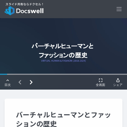
Ope
バーチャルヒューマンとファッ
ションの歴史