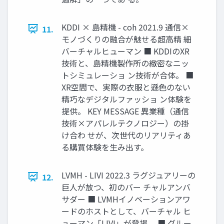
KDDI × 島精機 - coh 2021.9 通信×
11.
モノづくりの融合が魅せる超⾼精 細
バーチャルヒューマン ■ KDDIのXR
技術と、島精機製作所の緻密なニッ
トシミュレーショ ン技術が合体。 ■
XR空間で、実際の⾐服と遜⾊のない
精巧なデジタルファッショ ン体験を
提供。 KEY MESSAGE 異業種（通信
技術×アパレルテクノロジー）の掛
け合わ せが、次世代のリアリティあ
る購買体験を⽣み出す。
LVMH - LIVI 2022.3 ラグジュアリーの
12.
巨⼈が放つ、初のバー チャルアンバ
サダー ■ LVMHイノベーションアワ
ードのホストとして、バーチャル ヒ
ューマン「LIVI」が登場。 ■ グルー