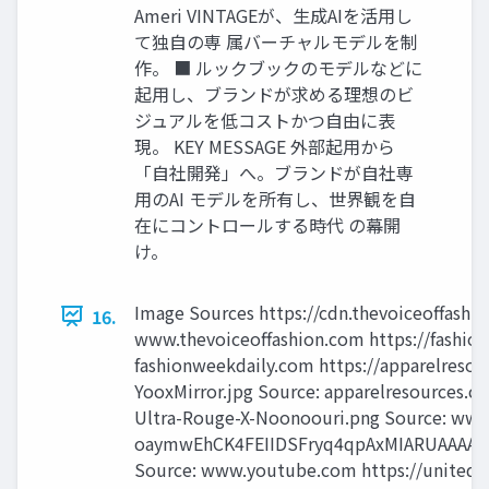
Ameri VINTAGEが、⽣成AIを活⽤し
て独⾃の専 属バーチャルモデルを制
作。 ■ ルックブックのモデルなどに
起⽤し、ブランドが求める理想のビ
ジュアルを低コストかつ⾃由に表
現。 KEY MESSAGE 外部起⽤から
「⾃社開発」へ。ブランドが⾃社専
⽤のAI モデルを所有し、世界観を⾃
在にコントロールする時代 の幕開
け。
Image Sources https://cdn.thevoiceoﬀash
16.
www.thevoiceoﬀashion.com https://fashio
fashionweekdaily.com https://apparelreso
YooxMirror.jpg Source: apparelresources.
Ultra-Rouge-X-Noonoouri.png Source: www.
oaymwEhCK4FEIIDSFryq4qpAxMIARUAAAA
Source: www.youtube.com https://united-