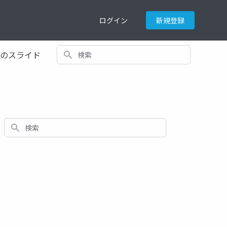
ログイン
新規登録
検索
てのスライド
検索