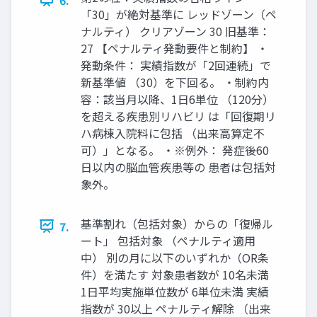
「30」が絶対基準に レッドゾーン（ペ
ナルティ） クリアゾーン 30 旧基準：
27 【ペナルティ発動要件と制約】 ・
発動条件： 実績指数が「2回連続」で
新基準値 （30）を下回る。 ・制約内
容：該当月以降、1日6単位 （120分）
を超える疾患別リハビリ は「回復期リ
ハ病棟入院料に包括 （出来高算定不
可）」となる。 ・※例外： 発症後60
日以内の脳血管疾患等の 患者は包括対
象外。
基準割れ（包括対象）からの「復帰ル
7.
ート」 包括対象 （ペナルティ適用
中） 別の月に以下のいずれか（OR条
件）を満たす 対象患者数が 10名未満
1日平均実施単位数が 6単位未満 実績
指数が 30以上 ペナルティ解除 （出来