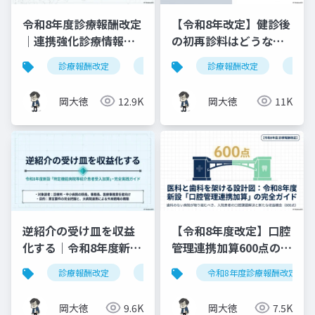
令和8年度診療報酬改定
【令和8年改定】健診後
｜連携強化診療情報提
の初再診料はどうな
供料の見直しを図解で
る？算定ルールの明確
診療報酬改定
連携強化診療情報提供料
診療報酬改定
令和8年度
健康
解説
化と現場での対応ガイ
ド
岡大徳
12.9K
岡大徳
11K
逆紹介の受け皿を収益
【令和8年度改定】口腔
化する｜令和8年度新設
管理連携加算600点の算
「特定機能病院等紹介
定要件・施設基準まと
診療報酬改定
特定機能病院等紹介患者受入加算
令和8年度診療報酬改定
患者受入加算」完全実
め
践ガイド
岡大徳
9.6K
岡大徳
7.5K