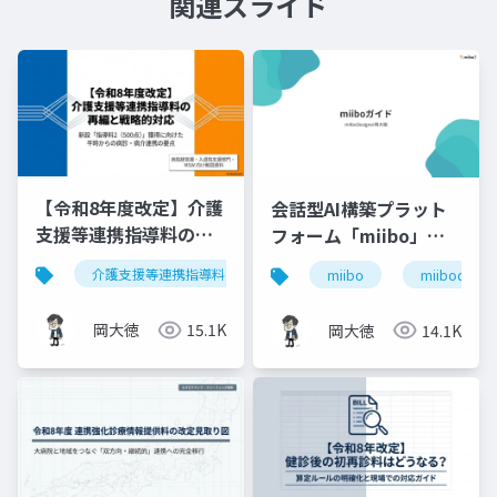
関連スライド
【令和8年度改定】介護
会話型AI構築プラット
支援等連携指導料の再
フォーム「miibo」ガ
編と戦略的対応｜指導
イド
介護支援等連携指導料
令和8年度診療報酬改定
入
miibo
miibodesign
料2（500点）の要件整
理
岡大徳
15.1K
岡大徳
14.1K