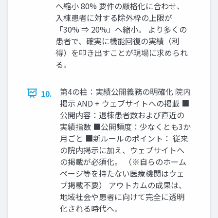
へ縮小 80% 要件の厳格化に合わせ、
入棟患者に対する除外枠の上限が
「30% ⇒ 20%」へ縮小。 より多くの
患者で、確実に機能回復の実績（利
得）を叩き出すことが現場に求められ
る。
第4の柱：実績公開義務の明確化 院内
10.
掲示 AND + ウェブサイトへの掲載 ■
公開内容：退棟患者数および直近の
実績指数 ■公開頻度：少なくとも3か
月ごと ■新ルールのポイント： 従来
の院内掲示に加え、ウェブサイトへ
の掲載が必須化。 （※自らのホーム
ページ等を持たない医療機関はウェ
ブ掲載不要） アウトカムの成果は、
地域社会や患者に向けて完全に透明
化される時代へ。