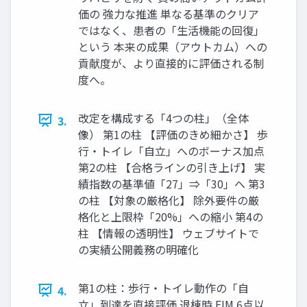
価の 強力な推進 単なる基準のクリア
ではなく、患者の「生活機能の回復」
という 本来の成果（アウトカム）への
貢献度が、より直接的に評価される制
度へ。
改定を構成する「4つの柱」（全体
3.
像） 第1の柱 【評価のきめ細かさ】 歩
行・トイレ「自立」へのボーナス加点
第2の柱 【合格ラインの引き上げ】 実
績指数の基準値「27」⇒「30」へ 第3
の柱 【対象の厳格化】 除外要件の厳
格化と上限枠「20%」への縮小 第4の
柱 【情報の透明性】 ウェブサイトで
の実績公開義務の明確化
第1の柱：歩行・トイレ動作の「自
4.
立」到達を直接評価 退棟時 FIM 6点以