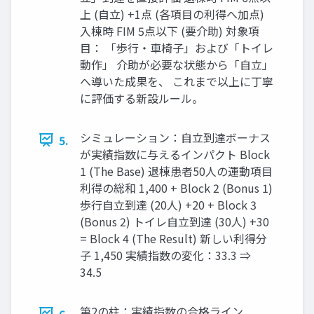
上 (自立) +1点 (各項目の利得へ加点)
入棟時 FIM 5点以下 (要介助) 対象項
目： 「歩行・車椅子」および「トイレ
動作」 介助が必要な状態から「自立」
へ導いた成果を、 これまで以上に丁寧
に評価する新設ルール。
シミュレーション：自立到達ボーナス
5.
が実績指数に与えるインパクト Block
1 (The Base) 退棟患者50人の運動項目
利得の総和 1,400 + Block 2 (Bonus 1)
歩行自立到達 (20人) +20 + Block 3
(Bonus 2) トイレ自立到達 (30人) +30
= Block 4 (The Result) 新しい利得分
子 1,450 実績指数の変化：33.3 ⇒
34.5
第2の柱：実績指数の合格ライン
6.