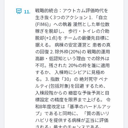
戦略的統合：アウトカム評価時代を
11.
生き抜く3つのアクション 1. 「自立
(FIM6)」への執着 漫然とした単位数
稼ぎを脱却し、 歩行・トイレの介助
脱却(+1点)を チームの最優先目標に
据える。 病棟の安定運営と 患者の真
の回復 2. 除外枠(20%)の 戦略的運用
高齢・低認知という理由 での除外は
不可。残された 20%の枠を誰に適用
するか、 入棟時にシビアに見極め
る。 3. 指数「30」の 絶対死守 ペナ
ルティ(包括対象)を回避 するため、
入棟段階からの 緻密な予後予測と目
標設定 の精度を限界まで上げる。 令
和8年度改定は「基準のハードルアッ
プ」であると同時に、 「質の高いリ
ハビリを提供する病棟が正当に評価
される」最大のチャンスである。